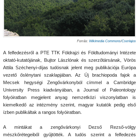
Forrás:
Wikimedia Commons
/
Cserlajos
A felfedezésről a PTE TTK Földrajzi és Földtudományi Intézete
oktató-kutatójának, Bujtor Lászlónak és szerzőtársának, Vörös
Attila Széchenyi-díjas tudósnak jelent meg publikációja Európa
vezető őslénytani szaklapjában. Az Új brachiopoda fajok a
Mecsek hegységi Zengővárkonyból címmel a Cambridge
University Press kiadványában, a Journal of Paleontology
folyóiratban megjelent anyag nemzetközi viszonylatban is
kiemelkedő az intézmény szerint, magyar kutatók pedig első
ízben publikáltak a rangos folyóiratban.
A mintákat a zengővárkonyi Dezső Rezső-völgy
mészkőrétegeiből gyűjtötték. A tudós szerint a felfedezés