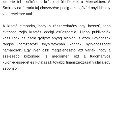
ismerte fel elsőként a krétakori üledékeket a Mecsekben. A
Smirnovina ferraria faj elnevezése pedig a zengővárkonyi kicsiny
vasérctelepre utal.
A kutató elmondta, hogy a részeredmény egy hosszú, több
évtizede zajló kutatás eddigi csúcspontja. Újabb publikációk
készülnek az általa gyűjtött anyag alapján, s azok ugyancsak
rangos nemzetközi folyóiratokban kapnak nyilvánosságot
hamarosan. Egy ilyen cikk megjelenésétől azt várják, hogy a
szélesebb közönség is megismeri ezt a tudományos
különlegességet és kutatásaik további finanszírozását vállalja egy
szponzor.