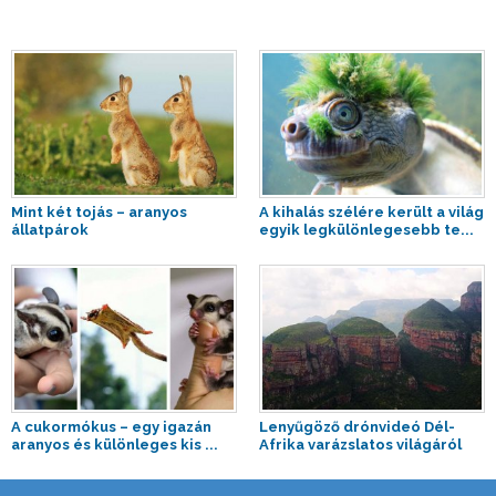
Mint két tojás – aranyos
A kihalás szélére került a világ
állatpárok
egyik legkülönlegesebb te...
A cukormókus – egy igazán
Lenyűgöző drónvideó Dél-
aranyos és különleges kis ...
Afrika varázslatos világáról