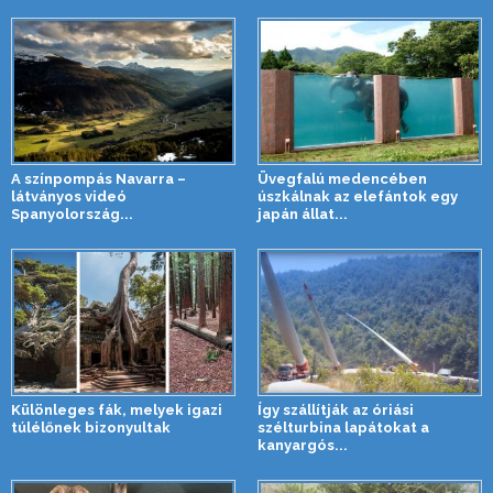
A színpompás Navarra –
Üvegfalú medencében
látványos videó
úszkálnak az elefántok egy
Spanyolország...
japán állat...
Különleges fák, melyek igazi
Így szállítják az óriási
túlélőnek bizonyultak
szélturbina lapátokat a
kanyargós...