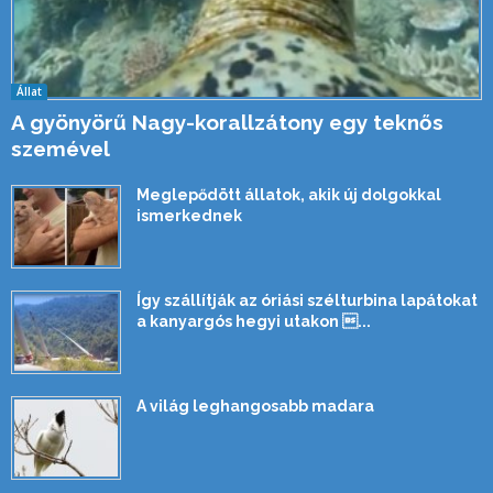
Állat
A gyönyörű Nagy-korallzátony egy teknős
szemével
Meglepődött állatok, akik új dolgokkal
ismerkednek
Így szállítják az óriási szélturbina lapátokat
a kanyargós hegyi utakon ...
A világ leghangosabb madara