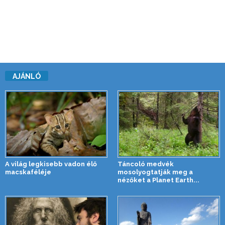
AJÁNLÓ
A világ legkisebb vadon élő
Táncoló medvék
macskaféléje
mosolyogtatják meg a
nézőket a Planet Earth...