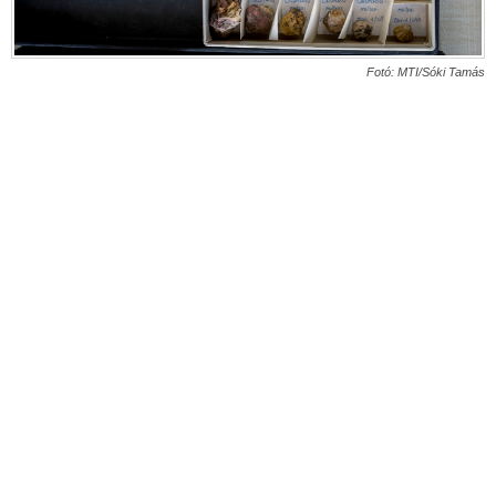
Fotó: MTI/Sóki Tamás