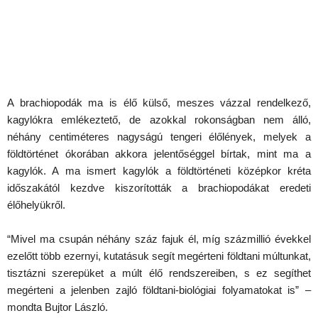
A brachiopodák ma is élő külső, meszes vázzal rendelkező,
kagylókra emlékeztető, de azokkal rokonságban nem álló,
néhány centiméteres nagyságú tengeri élőlények, melyek a
földtörténet ókorában akkora jelentőséggel bírtak, mint ma a
kagylók. A ma ismert kagylók a földtörténeti középkor kréta
időszakától kezdve kiszorították a brachiopodákat eredeti
élőhelyükről.
“Mivel ma csupán néhány száz fajuk él, míg százmillió évekkel
ezelőtt több ezernyi, kutatásuk segít megérteni földtani múltunkat,
tisztázni szerepüket a múlt élő rendszereiben, s ez segíthet
megérteni a jelenben zajló földtani-biológiai folyamatokat is” –
mondta Bujtor László.