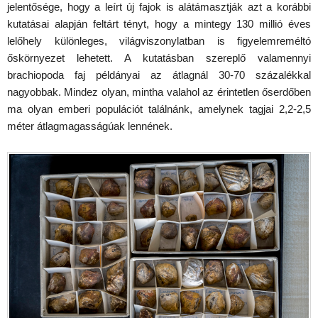
jelentősége, hogy a leírt új fajok is alátámasztják azt a korábbi
kutatásai alapján feltárt tényt, hogy a mintegy 130 millió éves
lelőhely különleges, világviszonylatban is figyelemreméltó
őskörnyezet lehetett. A kutatásban szereplő valamennyi
brachiopoda faj példányai az átlagnál 30-70 százalékkal
nagyobbak. Mindez olyan, mintha valahol az érintetlen őserdőben
ma olyan emberi populációt találnánk, amelynek tagjai 2,2-2,5
méter átlagmagasságúak lennének.