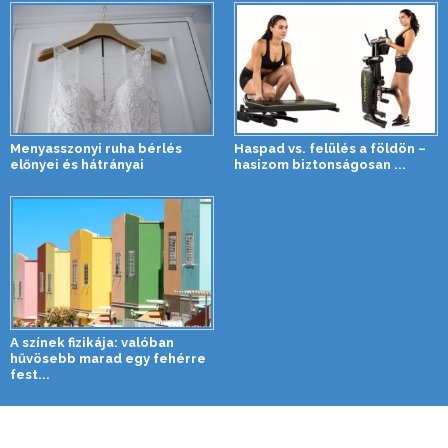
Menyasszonyi ruha bérlés
Haspad vs. felülés a földön –
előnyei és hátrányai
hasizom biztonságosan ...
A színek fizikája: valóban
hűvösebb marad egy fehérre
fest...