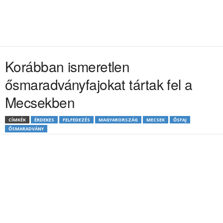
Korábban ismeretlen
ősmaradványfajokat tártak fel a
Mecsekben
CÍMKÉK
ÉRDEKES
FELFEDEZÉS
MAGYARORSZÁG
MECSEK
ŐSFAJ
ŐSMARADVÁNY