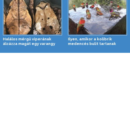
Halálos mérgű viperának
Ilyen, amikor a kolibrik
álcázza magát egy varangy
medencés bulit tartanak