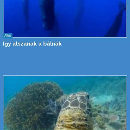
Állat
Így alszanak a bálnák