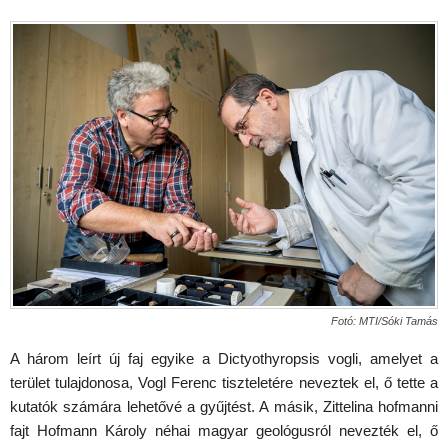
Fotó: MTI/Sóki Tamás
A három leírt új faj egyike a Dictyothyropsis vogli, amelyet a
terület tulajdonosa, Vogl Ferenc tiszteletére neveztek el, ő tette a
kutatók számára lehetővé a gyűjtést. A másik, Zittelina hofmanni
fajt Hofmann Károly néhai magyar geológusról nevezték el, ő