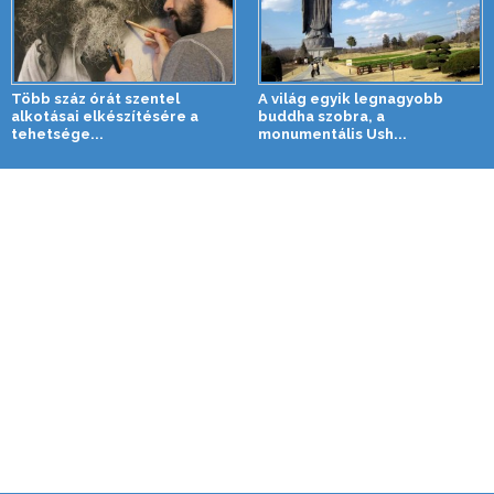
Több száz órát szentel
A világ egyik legnagyobb
alkotásai elkészítésére a
buddha szobra, a
tehetsége...
monumentális Ush...