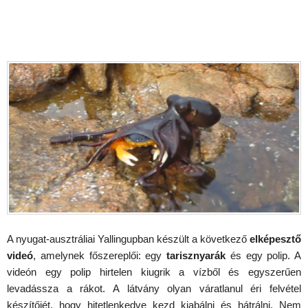
A nyugat-ausztráliai Yallingupban készült a következő
elképesztő
videó
, amelynek főszereplői: egy
tarisznyarák
és egy polip. A
videón egy polip hirtelen kiugrik a vízből és egyszerűen
levadássza a rákot. A látvány olyan váratlanul éri felvétel
készítőjét, hogy hitetlenkedve kezd kiabálni és hátrálni. Nem