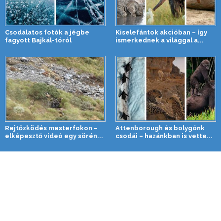
Csodálatos fotók a jégbe
Kiselefántok akcióban – így
fagyott Bajkál-tóról
ismerkednek a világgal a...
Rejtőzködés mesterfokon –
Attenborough és bolygónk
elképesztő videó egy sörén...
csodái – hazánkban is vette...