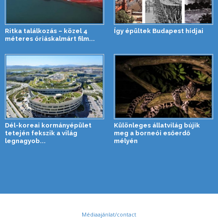
Ritka találkozás – közel 4
Így épültek Budapest hídjai
méteres óriáskalmárt film...
Dél-koreai kormányépület
Különleges állatvilág bújik
tetején fekszik a világ
meg a borneói esőerdő
legnagyob...
mélyén
Médiaajánlat/contact