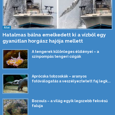
Állat
Hatalmas bálna emelkedett ki a vízből egy
gyanútlan horgász hajója mellett
A tengerek különleges élőlényei – a
színpompás tengeri csigák
Aprócska tobzoskák – aranyos
fotóválogatás a veszélyeztetett faj legk...
Bozouls – a világ egyik legszebb fekvésű
faluja