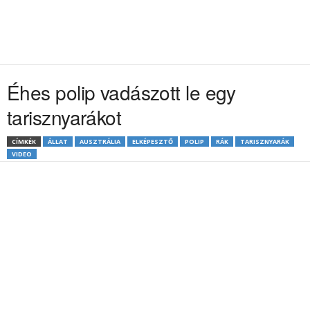
Éhes polip vadászott le egy
tarisznyarákot
CÍMKÉK
ÁLLAT
AUSZTRÁLIA
ELKÉPESZTŐ
POLIP
RÁK
TARISZNYARÁK
VIDEO