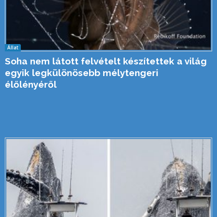
Állat
Soha nem látott felvételt készítettek a világ
egyik legkülönösebb mélytengeri
élőlényéről