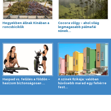
Hegyekben állnak Kínában a
Cocora völgy – ahol világ
roncsbiciklik
legmagasabb pálmafái
nőnek...
Haspad vs. felülés a földön –
A színek fizikája: valóban
hasizom biztonságosan ...
hűvösebb marad egy fehérre
fest...