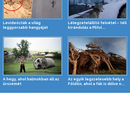
Levideózták a világ
Lélegzetelállító felvétel – téli
leggyorsabb hangyáját
kirándulás a Plitvi...
A hegy, ahol halmokban áll az
Az egyik legszelesebb hely a
űrszemét
Földön, ahol a fák is dőlve n...