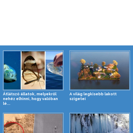
Átlátszó állatok, melyekről
A világ legkisebb lakott
nehéz elhinni, hogy valóban
szigetei
lé...