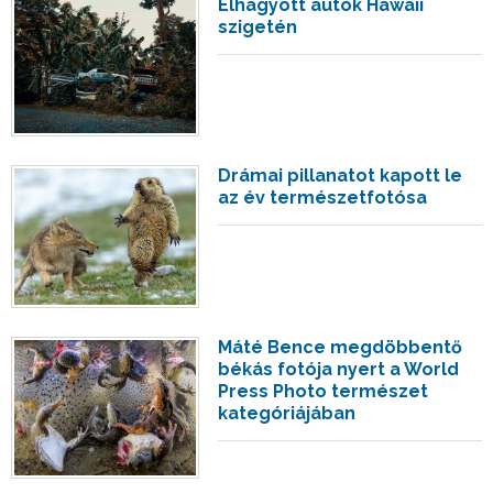
Elhagyott autók Hawaii
szigetén
Drámai pillanatot kapott le
az év természetfotósa
Máté Bence megdöbbentő
békás fotója nyert a World
Press Photo természet
kategóriájában