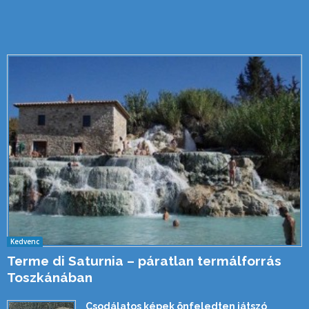
Kedvenc
Terme di Saturnia – páratlan termálforrás
Toszkánában
Csodálatos képek önfeledten játszó