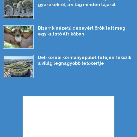
gyerekekről, a világ minden tájáról
Bizarr kinézetű denevért örökített meg
egy kutató Afrikában
Dél-koreai kormányépület tetején fekszik
a világ legnagyobb tetőkertje