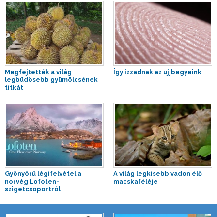
Megfejtették a világ
Így izzadnak az ujjbegyeink
legbüdösebb gyümölcsének
titkát
Gyönyörű légifelvétel a
A világ legkisebb vadon élő
norvég Lofoten-
macskaféléje
szigetcsoportról