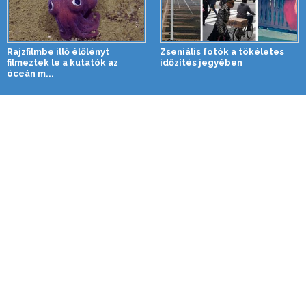
Rajzfilmbe illő élőlényt
Zseniális fotók a tökéletes
filmeztek le a kutatók az
időzítés jegyében
óceán m...