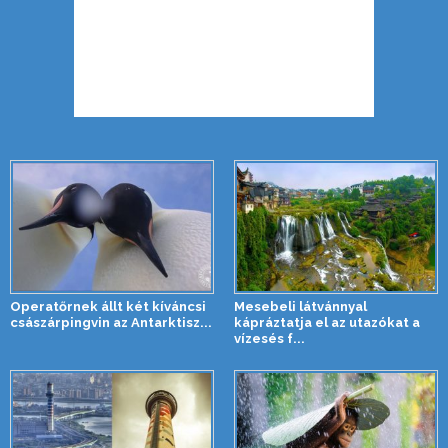
Operatőrnek állt két kíváncsi
Mesebeli látvánnyal
császárpingvin az Antarktisz...
kápráztatja el az utazókat a
vízesés f...