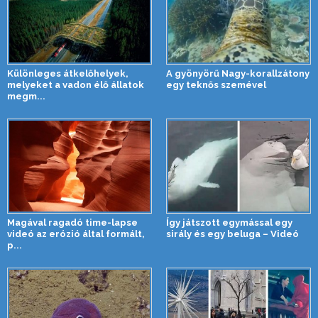
Különleges átkelőhelyek,
A gyönyörű Nagy-korallzátony
melyeket a vadon élő állatok
egy teknős szemével
megm...
Magával ragadó time-lapse
Így játszott egymással egy
videó az erózió által formált,
sirály és egy beluga – Videó
p...