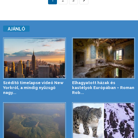
1
2
3
AJÁNLÓ
Szédítő timelapse videó New
Elhagyatott házak és
Yorkról, a mindig nyüzsgő
kastélyok Európában – Roman
nagy...
Rob...