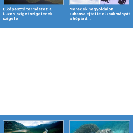
Elképesztő természet: a
Meredek hegyoldalon
Luzon-sziget szigetének
zuhanva ejtette el zsákmányát
szigete
a hópárd...