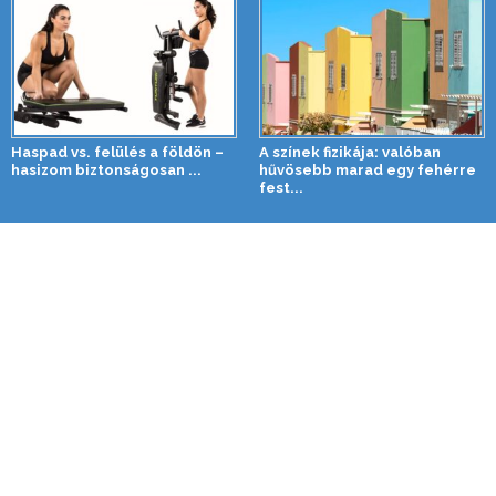
Haspad vs. felülés a földön –
A színek fizikája: valóban
hasizom biztonságosan ...
hűvösebb marad egy fehérre
fest...