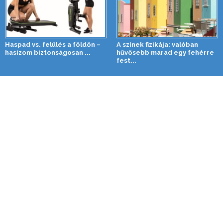
Haspad vs. felülés a földön –
A színek fizikája: valóban
hasizom biztonságosan ...
hűvösebb marad egy fehérre
fest...