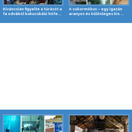
Kíváncsian figyelte a túrázót a
A cukormókus – egy igazán
fa odvából kukucskáló hófe...
aranyos és különleges kis ...