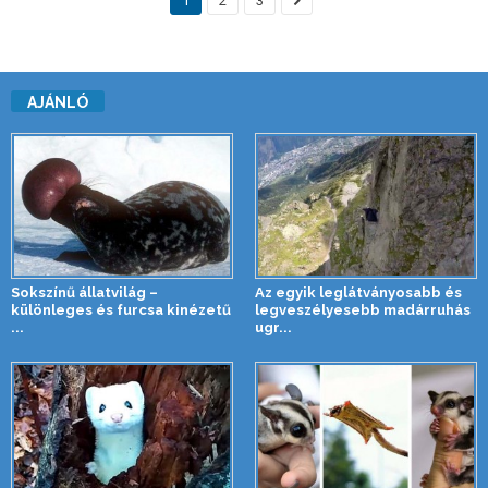
1
2
3
AJÁNLÓ
Sokszínű állatvilág –
Az egyik leglátványosabb és
különleges és furcsa kinézetű
legveszélyesebb madárruhás
...
ugr...