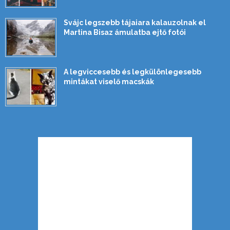
Svájc legszebb tájaiara kalauzolnak el
Martina Bisaz ámulatba ejtő fotói
A legviccesebb és legkülönlegesebb
mintákat viselő macskák