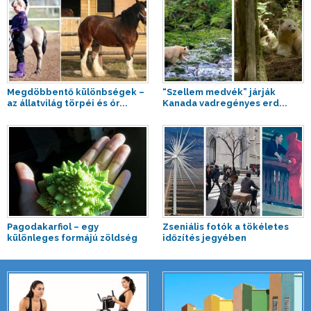
Megdöbbentő különbségek –
“Szellem medvék” járják
az állatvilág törpéi és ór...
Kanada vadregényes erd...
Pagodakarfiol – egy
Zseniális fotók a tökéletes
különleges formájú zöldség
időzítés jegyében