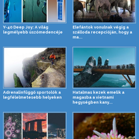
Y-40 Deep Joy: A világ
Elefántok vonulnak végig a
legmélyebb úszómedencéje
szálloda recepcióján, hogy a
ma...
Adrenalinfüggő sportolók a
Hatalmas kezek emelik a
legfélelmetesebb helyeken
magasba a vietnami
hegységben kany...