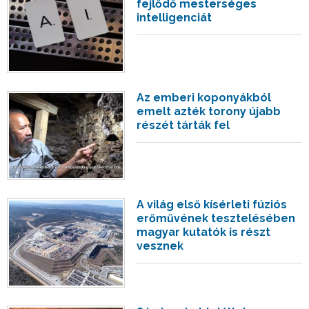
fejlődő mesterséges
intelligenciát
Az emberi koponyákból
emelt azték torony újabb
részét tárták fel
A világ első kísérleti fúziós
erőművének tesztelésében
magyar kutatók is részt
vesznek