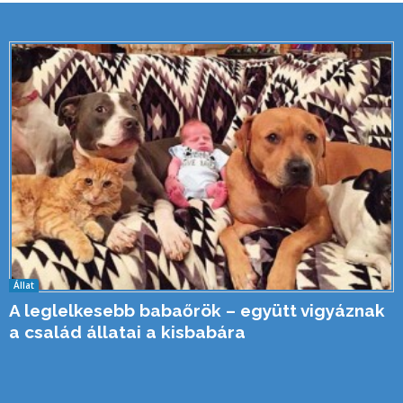
Állat
A leglelkesebb babaőrök – együtt vigyáznak
a család állatai a kisbabára