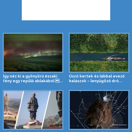
Így néz ki a gyönyörű északi
Úszó kertek és lábbal evező
fény egy repülő ablakából ...
halászok – lenyűgöző dró...