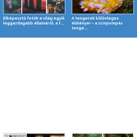
Elképesztő fotók a világ egyik
A tengerek különleges
leggazdagabb államáról, a f...
élőlényei – a színpompás
tenge...