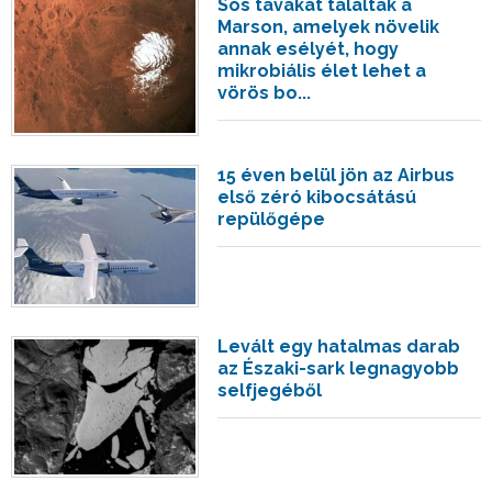
Sós tavakat találtak a
Marson, amelyek növelik
annak esélyét, hogy
mikrobiális élet lehet a
vörös bo...
15 éven belül jön az Airbus
első zéró kibocsátású
repülőgépe
Levált egy hatalmas darab
az Északi-sark legnagyobb
selfjegéből