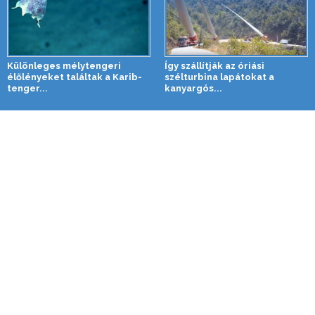
Különleges mélytengeri
Így szállítják az óriási
élőlényeket találtak a Karib-
szélturbina lapátokat a
tenger...
kanyargós...