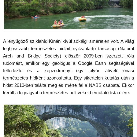
A lenyűgöző sziklahíd Kínán kívül sokáig ismeretlen volt. A világ
leghosszabb természetes hídjait nyilvántartó társaság (Natural
Arch and Bridge Society) először 2009-ben szerzett róla
tudomást, amikor egy geológus a Google Earth segítségével
felfedezte és a képződményt egy folyón átívelő óriási
természetes hídként azonosította. Egy sikertelen kutatás után a
hidat 2010-ben találta meg és mérte fel a NABS csapata. Ekkor
került a legnagyobb természetes boltíveket bemutató lista élére.