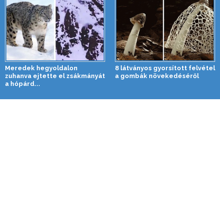
Meredek hegyoldalon
8 látványos gyorsított felvétel
zuhanva ejtette el zsákmányát
a gombák növekedéséről
a hópárd...