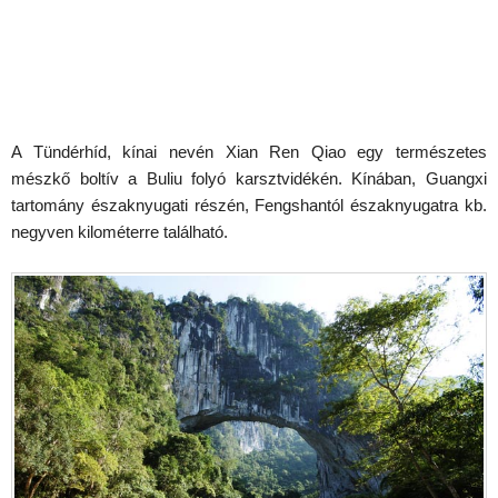
A Tündérhíd, kínai nevén Xian Ren Qiao egy természetes
mészkő boltív a Buliu folyó karsztvidékén. Kínában, Guangxi
tartomány északnyugati részén, Fengshantól északnyugatra kb.
negyven kilométerre található.