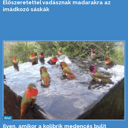
Előszeretettel vadásznak madarakra az
imádkozó sáskák
Állat
Ilyen, amikor a kolibrik medencés bulit