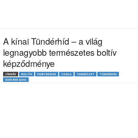
A kínai Tündérhíd – a világ
legnagyobb természetes boltív
képződménye
CÍMKÉK
BOLTÍV
FAIRY BRIDGE
SZIKLA
TERMÉSZET
TÜNDÉRHÍD
XIAN REN QIAO