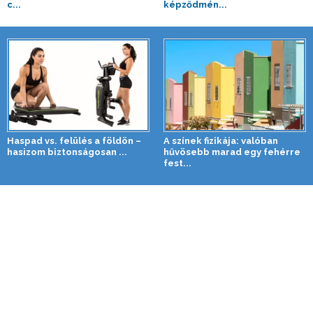
c...
képződmén...
Haspad vs. felülés a földön –
A színek fizikája: valóban
hasizom biztonságosan ...
hűvösebb marad egy fehérre
fest...