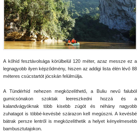
A kőhíd fesztávolsága körülbelül 120 méter, azaz messze ez a
legnagyobb ilyen képződmény, hiszen az addigi lista élén lévő 88
méteres csúcstartót jócskán felülmúlja.
A Tündérhíd nehezen megközelíthető, a Buliu nevű faluból
gumicsónakon szoktak leereszkedni hozzá és a
kalandvágyóknak több kisebb zúgót és néhány nagyobb
zuhatagot is többé-kevésbé szárazon kell megúszni. A kevésbé
bátrak persze lentről is megközelíthetik a helyet kényelmesebb
bambusztutajokon.