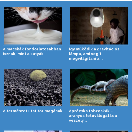
A macskák fondorlatosabban
Így működik a gravitációs
isznak, mint a kutyák
lámpa, ami segít
megvilágítani a...
A természet utat tör magának
Aprócska tobzoskák –
aranyos fotóválogatás a
veszély...