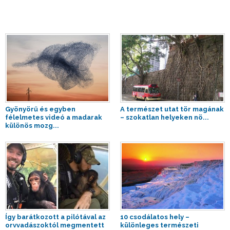
Gyönyörű és egyben
A természet utat tör magának
félelmetes videó a madarak
– szokatlan helyeken nö...
különös mozg...
Így barátkozott a pilótával az
10 csodálatos hely –
orvvadászoktól megmentett
különleges természeti