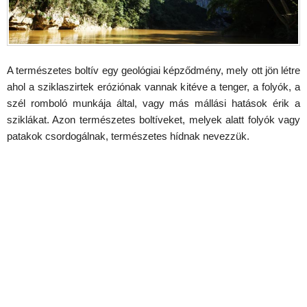
A természetes boltív egy geológiai képződmény, mely ott jön létre
ahol a sziklaszirtek eróziónak vannak kitéve a tenger, a folyók, a
szél romboló munkája által, vagy más mállási hatások érik a
sziklákat. Azon természetes boltíveket, melyek alatt folyók vagy
patakok csordogálnak, természetes hídnak nevezzük.