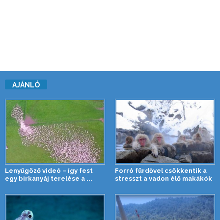
AJÁNLÓ
Lenyűgöző videó – így fest
Forró fürdővel csökkentik a
egy birkanyáj terelése a ...
stresszt a vadon élő makákók