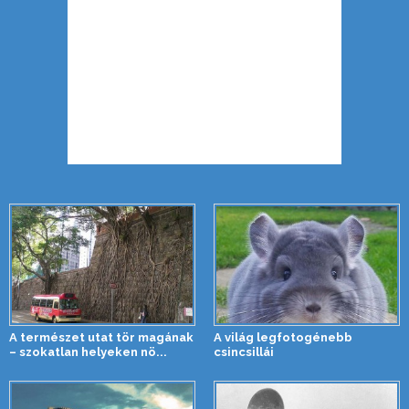
A természet utat tör magának
A világ legfotogénebb
– szokatlan helyeken nö...
csincsillái