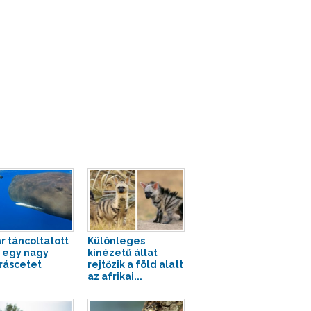
r táncoltatott
Különleges
 egy nagy
kinézetű állat
áscetet
rejtőzik a föld alatt
az afrikai...