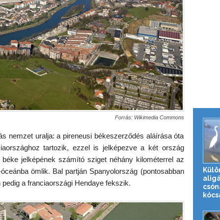
Forrás: Wikimedia Commons
ás nemzet uralja: a pireneusi békeszerződés aláírása óta
iaországhoz tartozik, ezzel is jelképezve a két ország
 A béke jelképének számító sziget néhány kilométerrel az
Külö
nti-óceánba ömlik. Bal partján Spanyolország (pontosabban
alig
n pedig a franciaországi Hendaye fekszik.
csón
kócsa