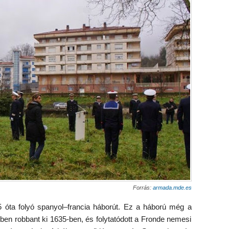
Forrás:
armada.mde.es
5 óta folyó spanyol–francia háborút. Ez a háború még a
en robbant ki 1635-ben, és folytatódott a Fronde nemesi