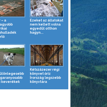
 – a
Ezeket az állatokat
agyobb
nem kellett volna
ikai
egyedül otthon
hulladék
hagyn...
ető
Kétszázezer régi
ülönlegesebb
könyvet őriz
egaranyosabb
Írország legszebb
i keverékek
könyvtára