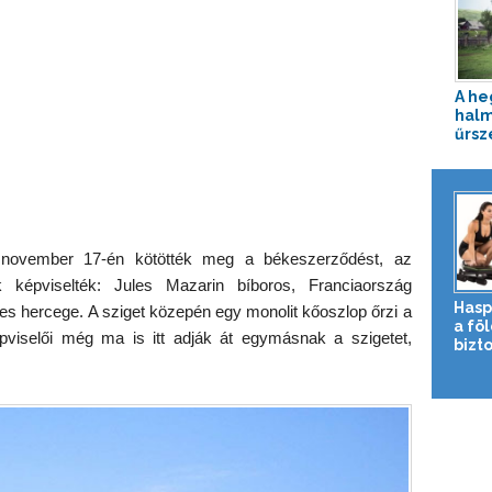
A he
halm
űrs
. november 17-én kötötték meg a békeszerződést, az
k képviselték: Jules Mazarin bíboros, Franciaország
Hasp
res hercege. A sziget közepén egy monolit kőoszlop őrzi a
a fö
viselői még ma is itt adják át egymásnak a szigetet,
bizto