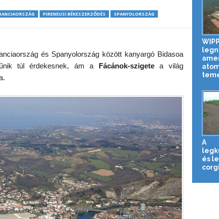
RANCIAORSZÁG
PIRENEUSI BÉKESZERZŐDÉS
SPANYOLORSZÁG
WIPP
legn
Franciaország és Spanyolország között kanyargó Bidasoa
amer
tűnik túl érdekesnek, ám a
Fácánok-szigete
a világ
atom
tem
a.
A
legk
és l
corg