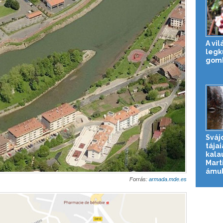
A vil
legk
gom
Sváj
tájai
kala
Mart
ámul
Forrás:
armada.mde.es