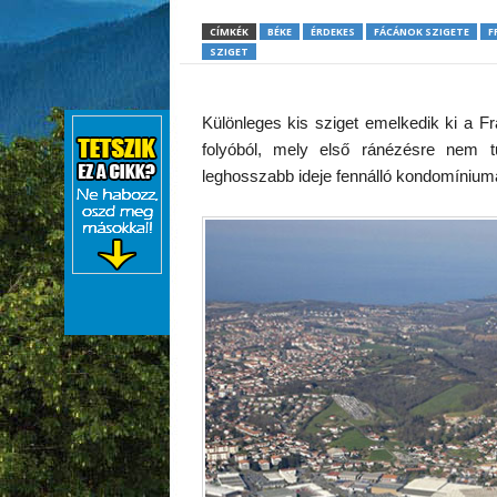
CÍMKÉK
BÉKE
ÉRDEKES
FÁCÁNOK SZIGETE
F
SZIGET
Különleges kis sziget emelkedik ki a 
folyóból, mely első ránézésre nem 
leghosszabb ideje fennálló kondomínium