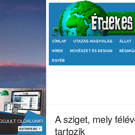
Érdekes
CÍMLAP
UTAZÁS-NAGYVILÁG
ÁLLAT
Világ
HÍREK
MŰVÉSZET ÉS DESIGN
RÉGMÚ
EGYÉB
A sziget, mely fél
tartozik