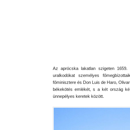
Az aprócska lakatlan szigeten 1659
uralkodókat személyes főmegbízottai
főminisztere és Don Luis de Haro, Oliva
békekötés emlékét, s a két ország kép
ünnepélyes keretek között.