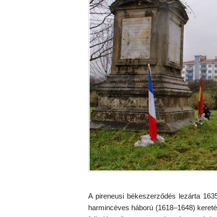
A pireneusi békeszerződés lezárta 163
harmincéves háború (1618–1648) keretéb