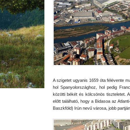
A szigetet ugyanis 1659 óta félévente m
hol Spanyolországhoz, hol pedig Franc
közötti békét és kölcsönös tiszteletet.
előtt található, hogy a Bidasoa az Atla
Baszkföld) Irún nevű városa, jobb partjá