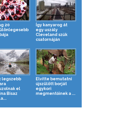
ág 20
Így kanyarog át
ülönlegesebb
egy uszály
bája
Cleveland szűk
csatornáján
c legszebb
Elvitte bemutatni
ara
újszülött borját
uzolnak el
egykori
ina Bisaz
megmentőinek a ...
a...