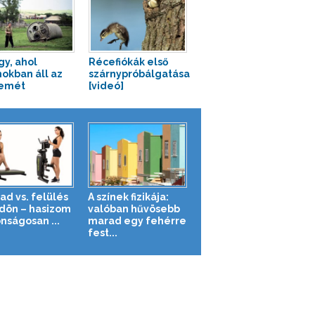
gy, ahol
Récefiókák első
okban áll az
szárnypróbálgatása
zemét
[videó]
ad vs. felülés
A színek fizikája:
ldön – hasizom
valóban hűvösebb
nságosan ...
marad egy fehérre
fest...