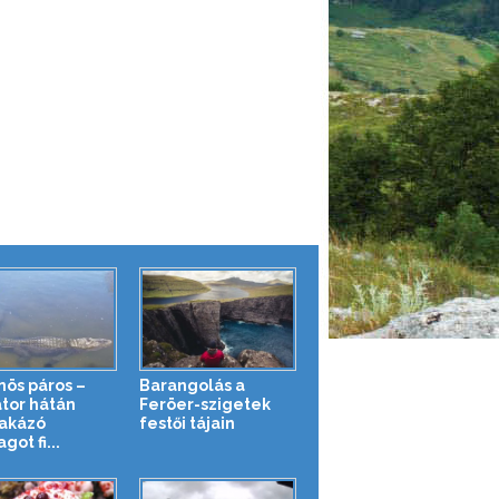
nös páros –
Barangolás a
átor hátán
Feröer-szigetek
akázó
festői tájain
got fi...