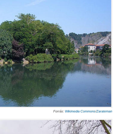
Forrás:
Wikimedia Commons
/
Zarateman