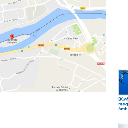
Búvá
meg
ámbr