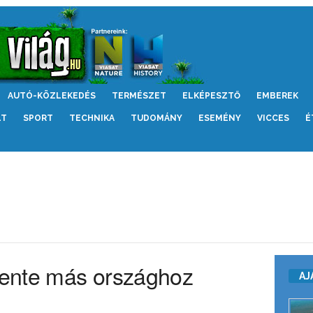
AUTÓ-KÖZLEKEDÉS
TERMÉSZET
ELKÉPESZTŐ
EMBEREK
LT
SPORT
TECHNIKA
TUDOMÁNY
ESEMÉNY
VICCES
É
évente más országhoz
AJ