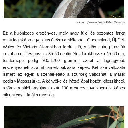
Forrás: Queensland Glider Network
Ez a különleges erszényes, mely nagy fülei és bozontos farka
miatt leginkább egy plüssjátékra emlékeztet, Queensland, Új-Dél-
Wales és Victoria államokban fordul elő, s idős eukaliptuszfák
odvában él. Testhossza 35-50 centiméter, farokhossza 45-60 cm,
testtömege pedig 900-1700 gramm, ezzel a legnagyobb
erszényesnek számít, amely siklásra képes. Két színváltozata
ismert: az egyik a szénfeketétől a szürkéig változhat, a másik
pedig világosszürke. A könyöke és hátsó lábai között kifeszíthető,
szőrös repülőhártyájával akár 100 méteres távolságra is képes
siklani egyik fától a másikig.