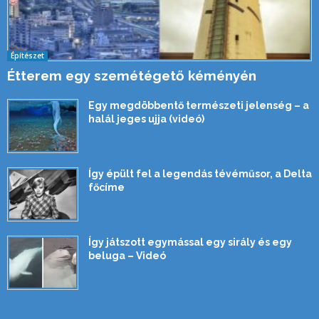
Építészet
Étterem egy szemétégető kéményén
Egy megdöbbentő természeti jelenség – a
halál jeges ujja (videó)
Így épült fel a legendás tévéműsor, a Delta
főcíme
Így játszott egymással egy sirály és egy
beluga – Videó