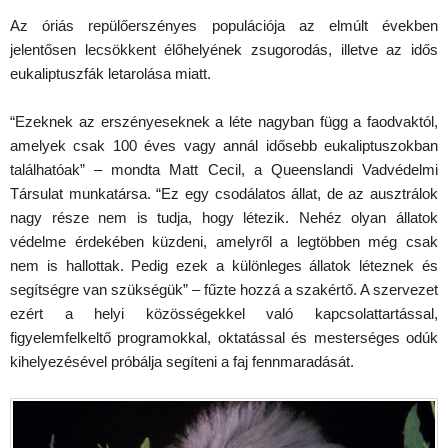
Az óriás repülőerszényes populációja az elmúlt években
jelentősen lecsökkent élőhelyének zsugorodás, illetve az idős
eukaliptuszfák letarolása miatt.
“Ezeknek az erszényeseknek a léte nagyban függ a faodvaktól,
amelyek csak 100 éves vagy annál idősebb eukaliptuszokban
találhatóak” – mondta Matt Cecil, a Queenslandi Vadvédelmi
Társulat munkatársa. “Ez egy csodálatos állat, de az ausztrálok
nagy része nem is tudja, hogy létezik. Nehéz olyan állatok
védelme érdekében küzdeni, amelyről a legtöbben még csak
nem is hallottak. Pedig ezek a különleges állatok léteznek és
segítségre van szükségük” – fűzte hozzá a szakértő. A szervezet
ezért a helyi közösségekkel való kapcsolattartással,
figyelemfelkeltő programokkal, oktatással és mesterséges odúk
kihelyezésével próbálja segíteni a faj fennmaradását.