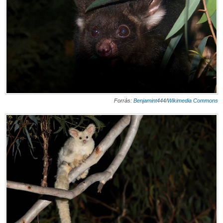
Forrás:
Benjamint444
/
Wikimedia Commons