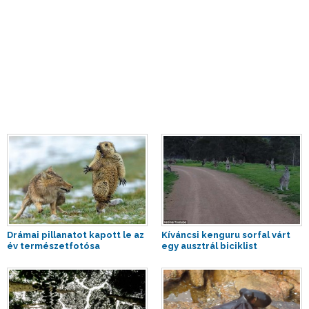
Drámai pillanatot kapott le az
Kíváncsi kenguru sorfal várt
év természetfotósa
egy ausztrál biciklist