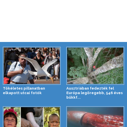
Tökéletes pillanatban
Ausztriában fedezték fel
elkapott utcai fotók
Európa legöregebb, 546 éves
bükkf...