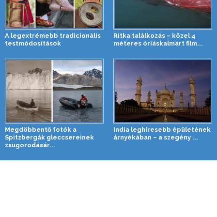
A legextrémebb tradicionális
Ritka találkozás – közel 4
testmódosítások
méteres óriáskalmárt film...
Megdöbbentő fotók a
India leghíresebb épületének
Spitzbergák gleccsereinek
árnyékában – a szegény ...
zsugorodásár...