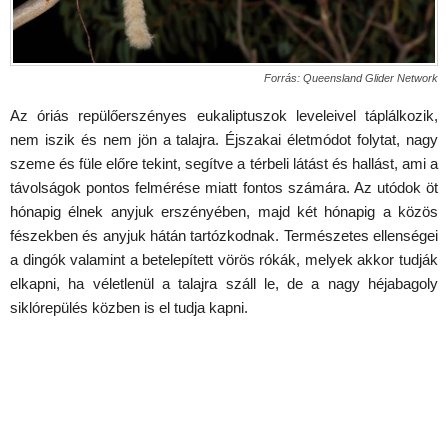
Forrás: Queensland Glider Network
Az óriás repülőerszényes eukaliptuszok leveleivel táplálkozik,
nem iszik és nem jön a talajra. Éjszakai életmódot folytat, nagy
szeme és füle előre tekint, segítve a térbeli látást és hallást, ami a
távolságok pontos felmérése miatt fontos számára. Az utódok öt
hónapig élnek anyjuk erszényében, majd két hónapig a közös
fészekben és anyjuk hátán tartózkodnak. Természetes ellenségei
a dingók valamint a betelepített vörös rókák, melyek akkor tudják
elkapni, ha véletlenül a talajra száll le, de a nagy héjabagoly
siklórepülés közben is el tudja kapni.