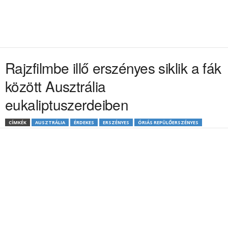
Rajzfilmbe illő erszényes siklik a fák
között Ausztrália
eukaliptuszerdeiben
CÍMKÉK
AUSZTRÁLIA
ÉRDEKES
ERSZÉNYES
ÓRIÁS REPÜLŐERSZÉNYES