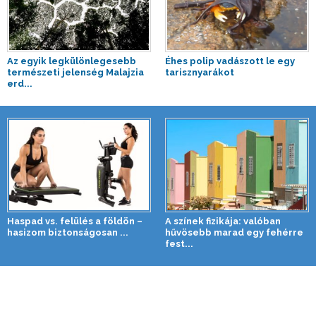
Az egyik legkülönlegesebb
Éhes polip vadászott le egy
természeti jelenség Malajzia
tarisznyarákot
erd...
Haspad vs. felülés a földön –
A színek fizikája: valóban
hasizom biztonságosan ...
hűvösebb marad egy fehérre
fest...