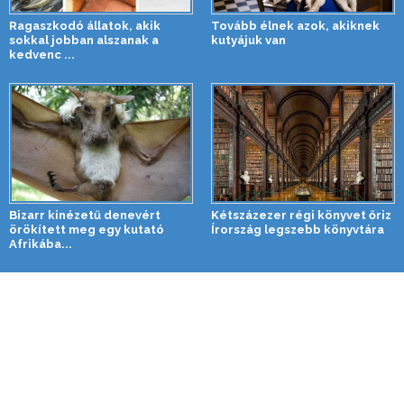
Ragaszkodó állatok, akik
Tovább élnek azok, akiknek
sokkal jobban alszanak a
kutyájuk van
kedvenc ...
Bizarr kinézetű denevért
Kétszázezer régi könyvet őriz
örökített meg egy kutató
Írország legszebb könyvtára
Afrikába...