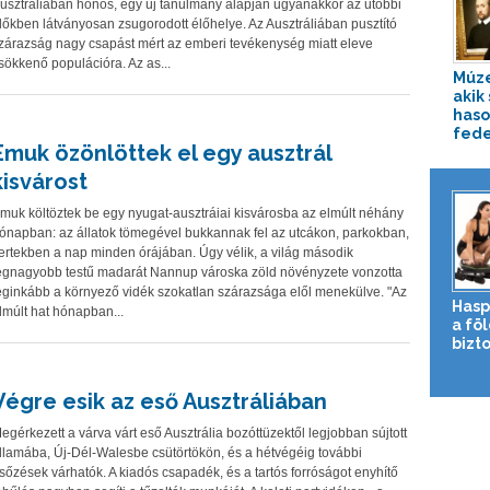
usztráliában honos, egy új tanulmány alapján ugyanakkor az utóbbi
dőkben látványosan zsugorodott élőhelye. Az Ausztráliában pusztító
zárazság nagy csapást mért az emberi tevékenység miatt eleve
sökkenő populációra. Az as...
Múze
akik 
has
fede
Emuk özönlöttek el egy ausztrál
kisvárost
muk költöztek be egy nyugat-ausztráiai kisvárosba az elmúlt néhány
ónapban: az állatok tömegével bukkannak fel az utcákon, parkokban,
ertekben a nap minden órájában. Úgy vélik, a világ második
egnagyobb testű madarát Nannup városka zöld növényzete vonzotta
eginkább a környező vidék szokatlan szárazsága elől menekülve. "Az
Hasp
lmúlt hat hónapban...
a fö
bizto
Végre esik az eső Ausztráliában
egérkezett a várva várt eső Ausztrália bozóttüzektől legjobban sújtott
llamába, Új-Dél-Walesbe csütörtökön, és a hétvégéig további
sőzések várhatók. A kiadós csapadék, és a tartós forróságot enyhítő