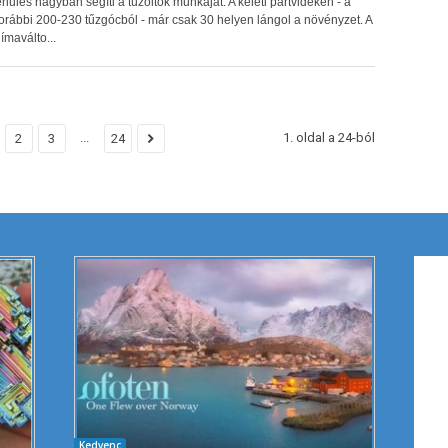
ehűlés nagyban segíti a tűzoltók munkáját. A keleti partvidéken - a
orábbi 200-230 tűzgócból - már csak 30 helyen lángol a növényzet. A
límaválto...
...
1. oldal a 24-ból
2
3
24
Kedvenc