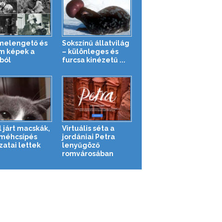
melengető és
Sokszínű állatvilág
m képek a
– különleges és
ból
furcsa kinézetű ...
l járt macskák,
Virtuális séta a
 méhcsípés
jordániai Petra
zatai lettek
lenyűgöző
romvárosában