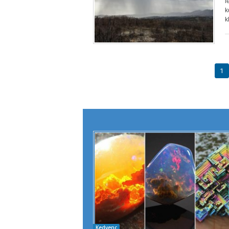
l
k
k
1
Kedvenc