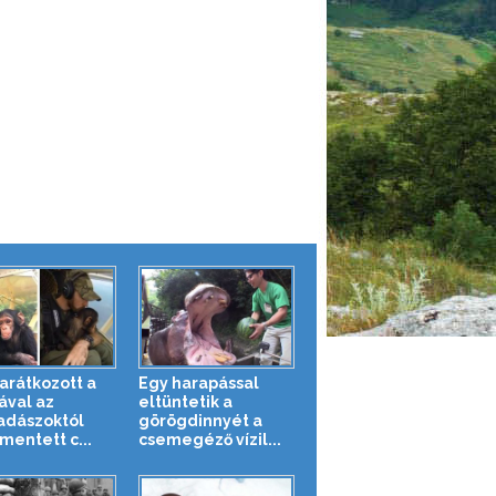
barátkozott a
Egy harapással
ával az
eltüntetik a
adászoktól
görögdinnyét a
entett c...
csemegéző vízil...