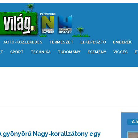
AUTÓ-KÖZLEKEDÉS
TERMÉSZET
ELKÉPESZTŐ
EMBEREK
LT
SPORT
TECHNIKA
TUDOMÁNY
ESEMÉNY
VICCES
É
AJ
A gyönyörű Nagy-korallzátony egy