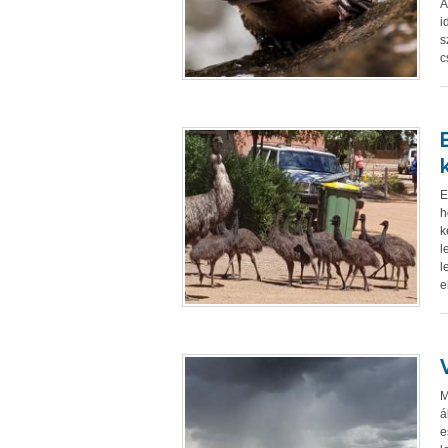
A
i
s
c
E
h
k
l
l
e
M
á
e