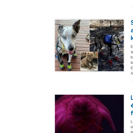
E
s
b
t
E
A
L
d
N