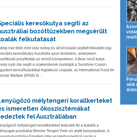
Speciális keresőkutya segíti az
Szív
ausztráliai bozóttüzekben megsérült
vidá
múlt
koalák felkutatását
ddig már több mint száz beteg és sérült koalát segített felkutatni egy
peciális keresőkutya Ausztrália azon területein, amelyeken
ozóttüzek pusztítottak az elmúlt hónapokban. A Bear nevű kutya
avaly nyár óta segíti a szakemberek munkáját a Sunshine Coast-i
gyetem keresőkutyákkal foglalkozó csapata, az International Fund for
nimal Welfare (IFAW) ál...
Póru
akik
áldo
Lenyűgöző mélytengeri korallkerteket
és ismeretlen ökoszisztémákat
fedeztek fel Ausztráliában
enyűgöző mélytengeri korallkerteket fedeztek fel a kutatók a
élnyugat-ausztráliai Bremer Tengeri Park víz alatti kanyonjaiban. A
yugat-Ausztráliai Egyetem által vezetett expedíció során a