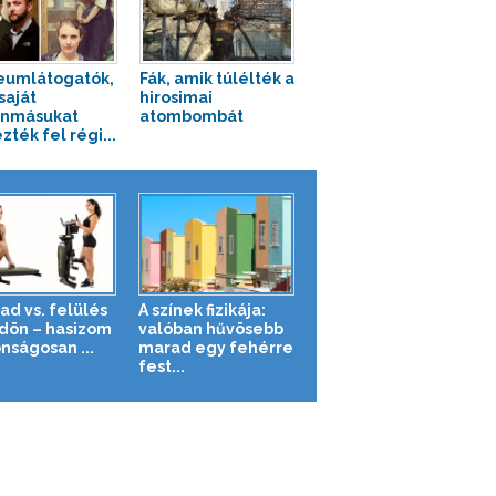
umlátogatók,
Fák, amik túlélték a
saját
hirosimai
onmásukat
atombombát
zték fel régi...
ad vs. felülés
A színek fizikája:
ldön – hasizom
valóban hűvösebb
nságosan ...
marad egy fehérre
fest...