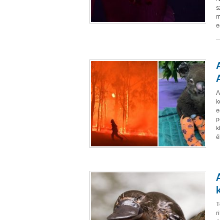
s
m
e
A
k
e
p
k
é
T
r