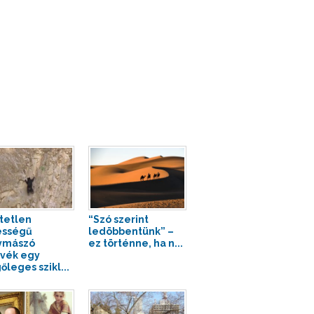
tetlen
“Szó szerint
ességű
ledöbbentünk” –
ymászó
ez történne, ha n...
vék egy
őleges szikl...