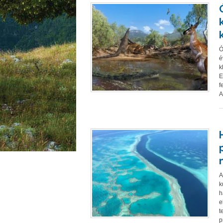
Ó
é
k
E
f
A
A
k
h
e
t
p