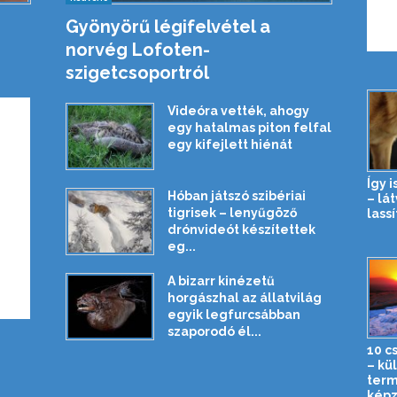
Gyönyörű légifelvétel a
norvég Lofoten-
szigetcsoportról
Videóra vették, ahogy
egy hatalmas piton felfal
egy kifejlett hiénát
Így 
Hóban játszó szibériai
– lá
tigrisek – lenyűgöző
lassí
drónvideót készítettek
eg...
A bizarr kinézetű
horgászhal az állatvilág
egyik legfurcsábban
szaporodó él...
10 c
– kü
term
képz