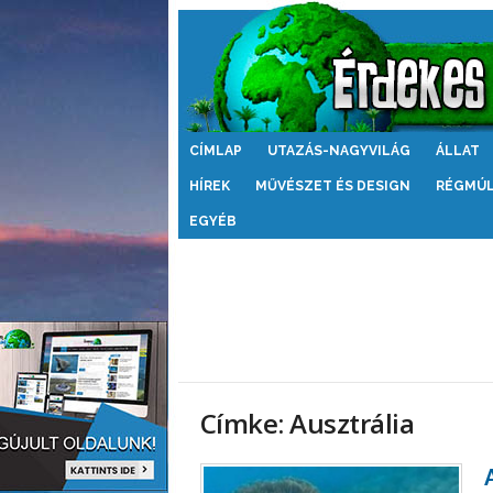
Érdekes
CÍMLAP
UTAZÁS-NAGYVILÁG
ÁLLAT
Világ
HÍREK
MŰVÉSZET ÉS DESIGN
RÉGMÚ
EGYÉB
Címke: Ausztrália