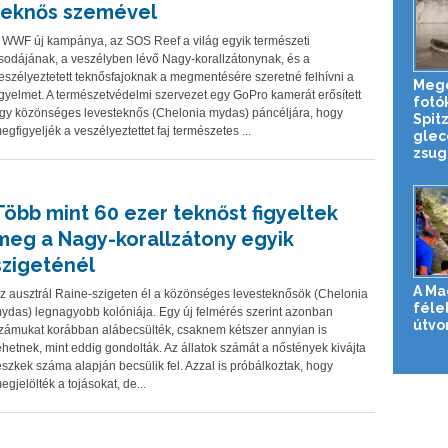
teknős szemével
 WWF új kampánya, az SOS Reef a világ egyik természeti
sodájának, a veszélyben lévő Nagy-korallzátonynak, és a
eszélyeztetett teknősfajoknak a megmentésére szeretné felhívni a
Meg
igyelmet. A természetvédelmi szervezet egy GoPro kamerát erősített
fotó
gy közönséges levesteknős (Chelonia mydas) páncéljára, hogy
Spit
egfigyeljék a veszélyeztettet faj természetes ...
glec
zsug
Több mint 60 ezer teknőst figyeltek
meg a Nagy-korallzátony egyik
szigeténél
A Ma
z ausztrál Raine-szigeten él a közönséges levesteknősök (Chelonia
féle
ydas) legnagyobb kolóniája. Egy új felmérés szerint azonban
útvo
zámukat korábban alábecsülték, csaknem kétszer annyian is
ehetnek, mint eddig gondolták. Az állatok számát a nőstények kivájta
észkek száma alapján becsülik fel. Azzal is próbálkoztak, hogy
egjelölték a tojásokat, de...