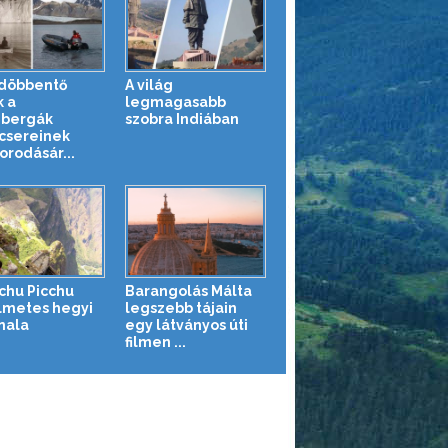
döbbentő
A világ
k a
legmagasabb
zbergák
szobra Indiában
csereinek
orodásár...
chu Picchu
Barangolás Málta
lmetes hegyi
legszebb tájain
nala
egy látványos úti
filmen ...