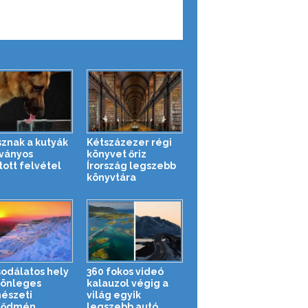
isznak a kutyák
Kétszázezer régi
tványos
könyvet őriz
tott felvétel
Írország legszebb
könyvtára
sodálatos hely
360 fokos videó
lönleges
kalauzol végig a
észeti
világ egyik
ődmén...
legszebb autó...