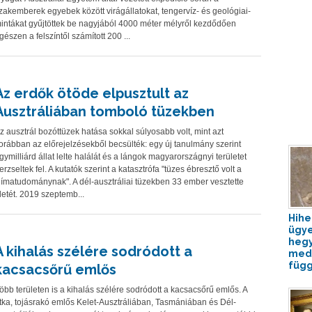
zakemberek egyebek között virágállatokat, tengervíz- és geológiai-
intákat gyűjtöttek be nagyjából 4000 méter mélyről kezdődően
gészen a felszíntől számított 200 ...
Az erdők ötöde elpusztult az
Ausztráliában tomboló tüzekben
z ausztrál bozóttüzek hatása sokkal súlyosabb volt, mint azt
orábban az előrejelzésekből becsülték: egy új tanulmány szerint
gymilliárd állat lelte halálát és a lángok magyarországnyi területet
erzseltek fel. A kutatók szerint a katasztrófa "tüzes ébresztő volt a
límatudománynak". A dél-ausztráliai tüzekben 33 ember vesztette
letét. 2019 szeptemb...
Hihe
ügy
heg
A kihalás szélére sodródott a
med
függ
kacsacsőrű emlős
öbb területen is a kihalás szélére sodródott a kacsacsőrű emlős. A
itka, tojásrakó emlős Kelet-Ausztráliában, Tasmániában és Dél-