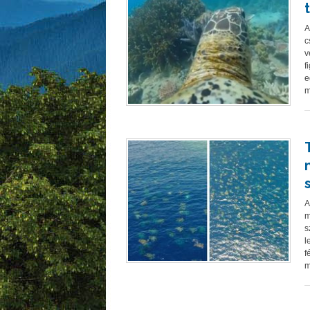
A
c
v
f
e
m
A
m
s
l
f
m