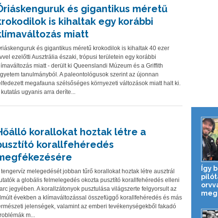
Óriáskenguruk és gigantikus méretű
krokodilok is kihaltak egy korábbi
klímaváltozás miatt
riáskenguruk és gigantikus méretű krokodilok is kihaltak 40 ezer
vvel ezelőtti Ausztrália északi, trópusi területein egy korábbi
límaváltozás miatt - derült ki Queenslandi Múzeum és a Griffith
gyetem tanulmányból. A paleontológusok szerint az újonnan
elfedezett megafauna szélsőséges környezeti változások miatt halt ki.
 kutatás ugyanis arra deríte...
Hőálló korallokat hoztak létre a
pusztító korallfehéredés
megfékezésére
Így 
 tengervíz melegedését jobban tűrő korallokat hoztak létre ausztrál
pilót
utatók a globális felmelegedés okozta pusztító korallfehéredés elleni
orvv
arc jegyében. A korallzátonyok pusztulása világszerte felgyorsult az
megm
lmúlt években a klímaváltozással összefüggő korallfehéredés és más
ermészeti jelenségek, valamint az emberi tevékenységekből fakadó
roblémák m...