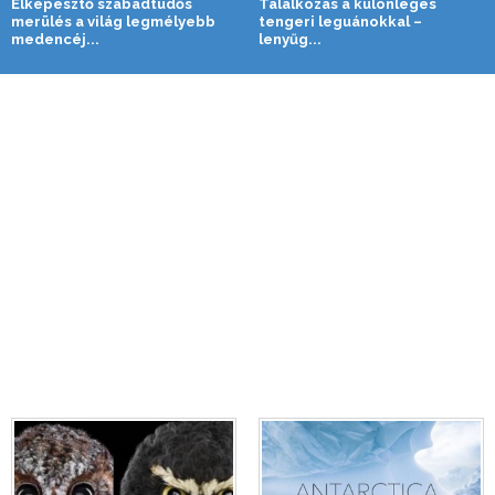
Elképesztő szabadtüdős
Találkozás a különleges
merülés a világ legmélyebb
tengeri leguánokkal –
medencéj...
lenyűg...