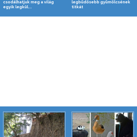
csodálhatjuk meg a világ
legbüdösebb gyümölcsének
egyik legkül...
titkát