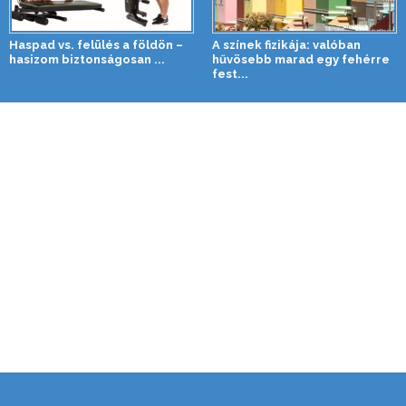
Haspad vs. felülés a földön –
A színek fizikája: valóban
hasizom biztonságosan ...
hűvösebb marad egy fehérre
fest...