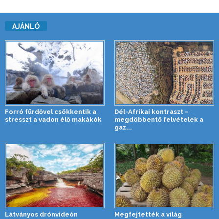
AJÁNLÓ
Forró fürdővel csökkentik a
Dél-Afrikai kontraszt –
stresszt a vadon élő makákók
megdöbbentő felvételek a
gaz...
Látványos drónvideón
Megfejtették a világ