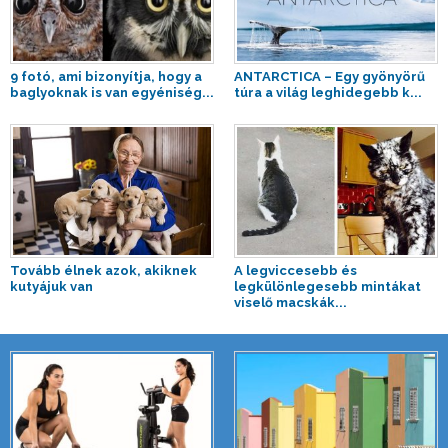
9 fotó, ami bizonyítja, hogy a
ANTARCTICA – Egy gyönyörű
baglyoknak is van egyéniség...
túra a világ leghidegebb k...
Tovább élnek azok, akiknek
A legviccesebb és
kutyájuk van
legkülönlegesebb mintákat
viselő macskák...