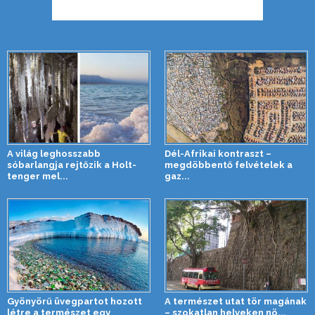
A világ leghosszabb
Dél-Afrikai kontraszt –
sóbarlangja rejtőzik a Holt-
megdöbbentő felvételek a
tenger mel...
gaz...
Gyönyörű üvegpartot hozott
A természet utat tör magának
létre a természet egy
– szokatlan helyeken nö...