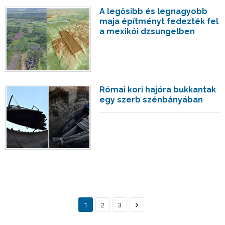
A legősibb és legnagyobb
maja építményt fedezték fel
a mexikói dzsungelben
Római kori hajóra bukkantak
egy szerb szénbányában
1
2
3