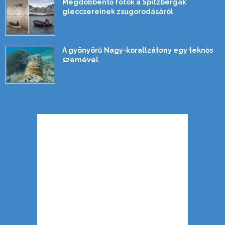
Megdöbbentő fotók a Spitzbergák
gleccsereinek zsugorodásáról
A gyönyörű Nagy-korallzátony egy teknős
szemével