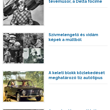
tévéműsor, a Delta főcíme
Szívmelengető és vidám
képek a múltból
A keleti blokk közlekedését
meghatározó tíz autótípus