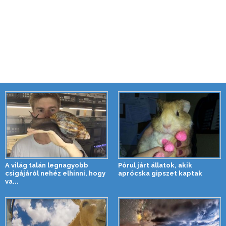
A világ talán legnagyobb
Pórul járt állatok, akik
csigájáról nehéz elhinni, hogy
aprócska gipszet kaptak
va...