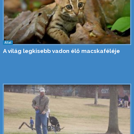
Állat
A világ legkisebb vadon élő macskaféléje