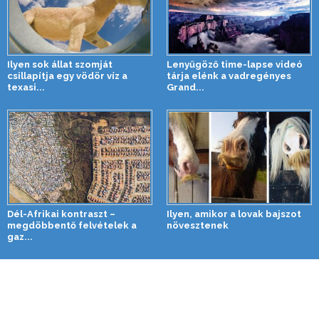
Ilyen sok állat szomját
Lenyűgöző time-lapse videó
csillapítja egy vödör víz a
tárja elénk a vadregényes
texasi...
Grand...
Dél-Afrikai kontraszt –
Ilyen, amikor a lovak bajszot
megdöbbentő felvételek a
növesztenek
gaz...