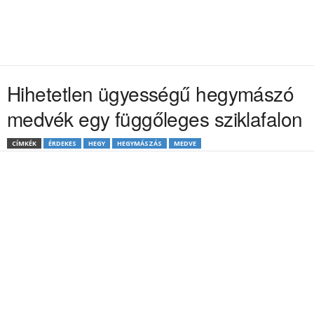
Hihetetlen ügyességű hegymászó
medvék egy függőleges sziklafalon
CÍMKÉK
ÉRDEKES
HEGY
HEGYMÁSZÁS
MEDVE