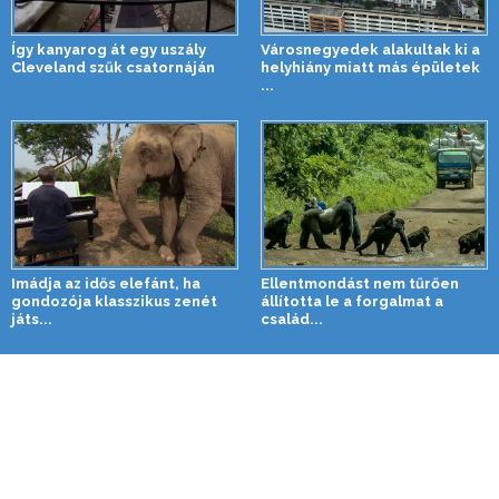
Így kanyarog át egy uszály
Városnegyedek alakultak ki a
Cleveland szűk csatornáján
helyhiány miatt más épületek
...
Imádja az idős elefánt, ha
Ellentmondást nem tűrően
gondozója klasszikus zenét
állította le a forgalmat a
játs...
család...