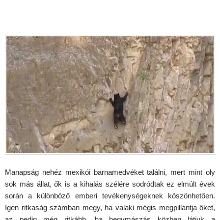
Manapság nehéz mexikói barnamedvéket találni, mert mint oly
sok más állat, ők is a kihalás szélére sodródtak ez elmúlt évek
során a különböző emberi tevékenységeknek köszönhetően.
Igen ritkaság számban megy, ha valaki mégis megpillantja őket,
az pedig még ritkább, ha hegymászás közben látjuk a