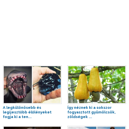
A legkülönösebb és
Így néznek ki a sokszor
legijesztőbb élőlényeket
fogyasztott gyümölcsök,
fogja ki a ten...
zöldségek ...