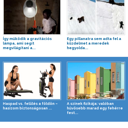
Így működik a gravitációs
Egy pillanatra sem adta fel a
lámpa, ami segít
küzdelmet a meredek
megvilágítani a...
hegyolda...
Haspad vs. felülés a földön –
A színek fizikája: valóban
hasizom biztonságosan ...
hűvösebb marad egy fehérre
fest...