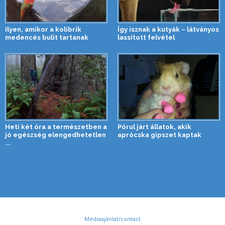
Ilyen, amikor a kolibrik
Így isznak a kutyák – látványos
medencés bulit tartanak
lassított felvétel
Heti két óra a természetben a
Pórul járt állatok, akik
jó egészség elengedhetetlen
aprócska gipszet kaptak
...
Médiaajánlat/contact