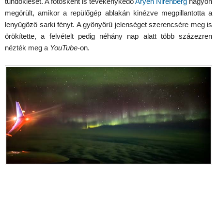
tündöklését. A fotósként is tevékenykedő
Aryeh Nirenberg
nagyon
megörült, amikor a repülőgép ablakán kinézve megpillantotta a
lenyűgöző sarki fényt. A gyönyörű jelenséget szerencsére meg is
örökítette, a felvételt pedig néhány nap alatt több százezren
nézték meg a
YouTube
-on.