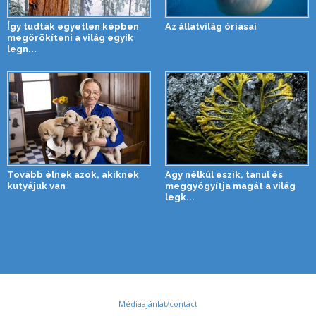
Így tudták egyetlen képben
Az állatvilág óriásai
megörökíteni a világ egyik
legn...
Tovább élnek azok, akiknek
Agy nélkül eszik, tanul és
kutyájuk van
meggyógyítja magát a világ
legk...
Médiaajánlat/contact