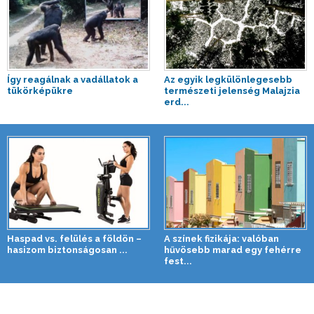
Így reagálnak a vadállatok a
Az egyik legkülönlegesebb
tükörképükre
természeti jelenség Malajzia
erd...
Haspad vs. felülés a földön –
A színek fizikája: valóban
hasizom biztonságosan ...
hűvösebb marad egy fehérre
fest...