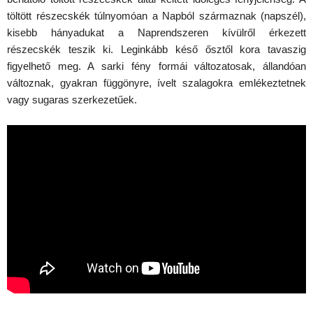
töltött részecskék túlnyomóan a Napból származnak (napszél),
kisebb hányadukat a Naprendszeren kívülről érkezett
részecskék teszik ki. Leginkább késő ősztől kora tavaszig
figyelhető meg. A sarki fény formái változatosak, állandóan
változnak, gyakran függönyre, ívelt szalagokra emlékeztetnek
vagy sugaras szerkezetűek.