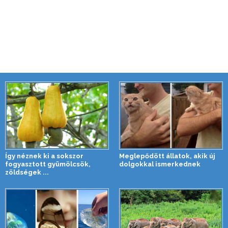
Így néznek ki a sokszor
Meglepődött állatok, akik új
fogyasztott gyümölcsök,
dolgokkal ismerkednek
zöldségek ...