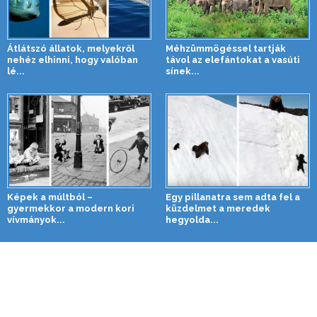
Átlátszó állatok, melyekről
Méhzümmögéssel tartják
nehéz elhinni, hogy valóban
távol az elefántokat a vasúti
lé...
sínek...
Képek a múltból –
Egy pillanatra sem adta fel a
gyermekkor a modern kori
küzdelmet a meredek
vívmányok...
hegyolda...