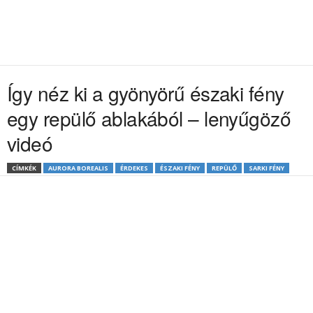
Így néz ki a gyönyörű északi fény
egy repülő ablakából – lenyűgöző
videó
CÍMKÉK
AURORA BOREALIS
ÉRDEKES
ÉSZAKI FÉNY
REPÜLŐ
SARKI FÉNY