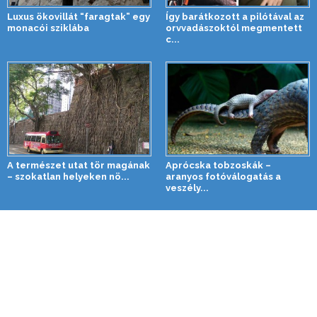
Luxus ökovillát “faragtak” egy
Így barátkozott a pilótával az
monacói sziklába
orvvadászoktól megmentett
c...
A természet utat tör magának
Aprócska tobzoskák –
– szokatlan helyeken nö...
aranyos fotóválogatás a
veszély...