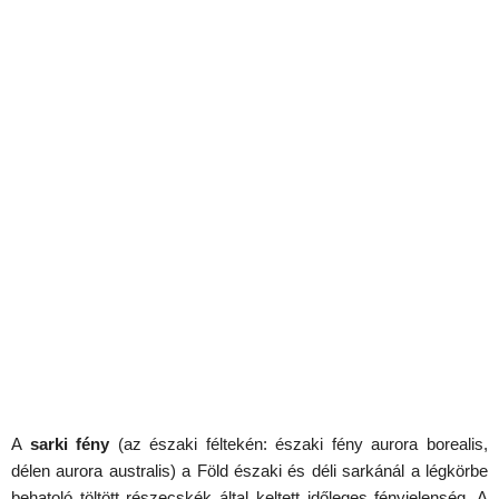
A
sarki fény
(az északi féltekén: északi fény aurora borealis,
délen aurora australis) a Föld északi és déli sarkánál a légkörbe
behatoló töltött részecskék által keltett időleges fényjelenség. A