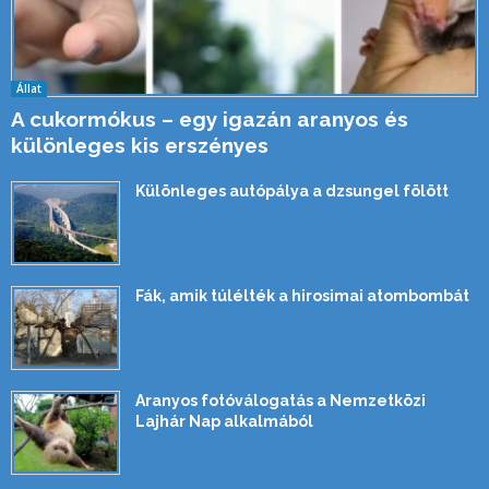
Állat
A cukormókus – egy igazán aranyos és
különleges kis erszényes
Különleges autópálya a dzsungel fölött
Fák, amik túlélték a hirosimai atombombát
Aranyos fotóválogatás a Nemzetközi
Lajhár Nap alkalmából