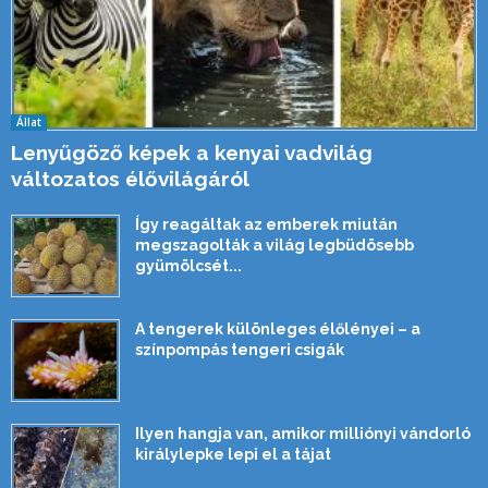
Állat
Lenyűgöző képek a kenyai vadvilág
változatos élővilágáról
Így reagáltak az emberek miután
megszagolták a világ legbüdösebb
gyümölcsét...
A tengerek különleges élőlényei – a
színpompás tengeri csigák
Ilyen hangja van, amikor milliónyi vándorló
királylepke lepi el a tájat