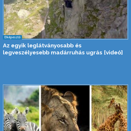
Elképesztő
Az egyik leglátványosabb és
legveszélyesebb madárruhás ugrás [videó]