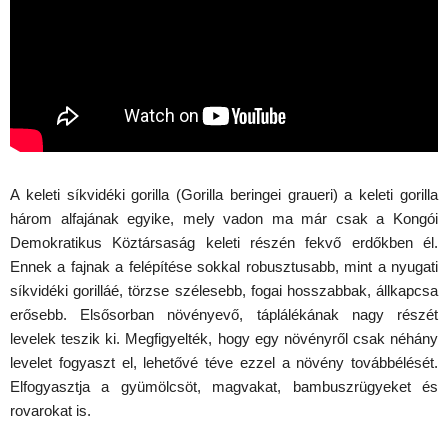
A keleti síkvidéki gorilla (Gorilla beringei graueri) a keleti gorilla
három alfajának egyike, mely vadon ma már csak a Kongói
Demokratikus Köztársaság keleti részén fekvő erdőkben él.
Ennek a fajnak a felépítése sokkal robusztusabb, mint a nyugati
síkvidéki gorilláé, törzse szélesebb, fogai hosszabbak, állkapcsa
erősebb. Elsősorban növényevő, táplálékának nagy részét
levelek teszik ki. Megfigyelték, hogy egy növényről csak néhány
levelet fogyaszt el, lehetővé téve ezzel a növény továbbélését.
Elfogyasztja a gyümölcsöt, magvakat, bambuszrügyeket és
rovarokat is.