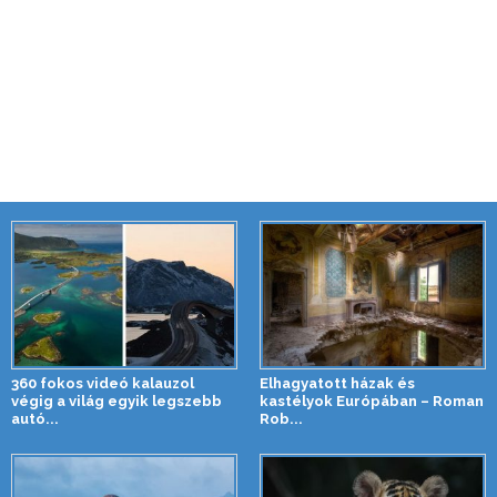
360 fokos videó kalauzol
Elhagyatott házak és
végig a világ egyik legszebb
kastélyok Európában – Roman
autó...
Rob...