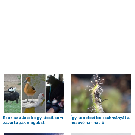
Ezek az állatok egy kicsit sem
Így kebelezi be zsákmányát a
zavartatják magukat
húsevő harmatfű