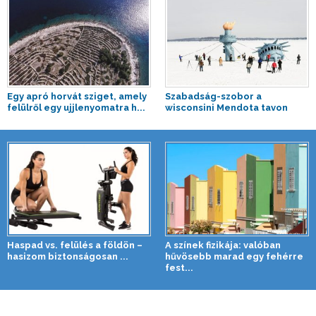
Egy apró horvát sziget, amely
Szabadság-szobor a
felülről egy ujjlenyomatra h...
wisconsini Mendota tavon
Haspad vs. felülés a földön –
A színek fizikája: valóban
hasizom biztonságosan ...
hűvösebb marad egy fehérre
fest...