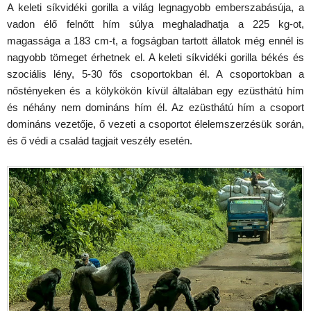
A keleti síkvidéki gorilla a világ legnagyobb emberszabásúja, a
vadon élő felnőtt hím súlya meghaladhatja a 225 kg-ot,
magassága a 183 cm-t, a fogságban tartott állatok még ennél is
nagyobb tömeget érhetnek el. A keleti síkvidéki gorilla békés és
szociális lény, 5-30 fős csoportokban él. A csoportokban a
nőstényeken és a kölykökön kívül általában egy ezüsthátú hím
és néhány nem domináns hím él. Az ezüsthátú hím a csoport
domináns vezetője, ő vezeti a csoportot élelemszerzésük során,
és ő védi a család tagjait veszély esetén.