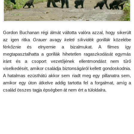
Gordon Buchanan régi álmát váltotta valóra azzal, hogy sikerült
az igen ritka
Grauer
avagy
keleti síkvidék gorillák
közelébe
férkőznie és elnyernie a bizalmukat. A filmes így
megtapasztalhatta a gorillák hihetetlen ragaszkodását egymás
iránt és a csoport vezetőjének ellentmondást nem tűrő
viselkedését, amikor családja biztonságáról kellett gondoskodnia.
A hatalmas ezüsthátú akkor sem riadt meg egy pillanatra sem,
amikor egy úton átkelve addig tartotta fel a forgalmat, amíg a
család összes tagja épségben át nem ért a túloldalra.