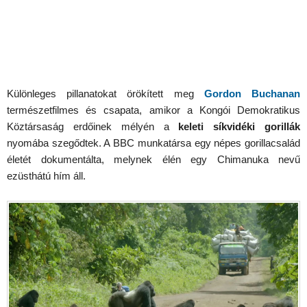
Különleges pillanatokat örökített meg
Gordon Buchanan
természetfilmes és csapata, amikor a Kongói Demokratikus
Köztársaság erdőinek mélyén a
keleti síkvidéki gorillák
nyomába szegődtek. A BBC munkatársa egy népes gorillacsalád
életét dokumentálta, melynek élén egy Chimanuka nevű
ezüsthátú hím áll.