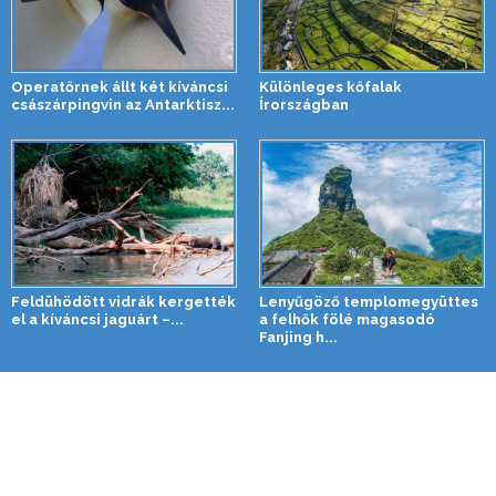
Operatőrnek állt két kíváncsi
Különleges kőfalak
császárpingvin az Antarktisz...
Írországban
Feldühödött vidrák kergették
Lenyűgöző templomegyüttes
el a kíváncsi jaguárt –...
a felhők fölé magasodó
Fanjing h...