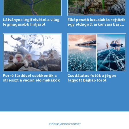
Látványos légifelvétel a világ
Elképesztő luxuslakás rejtőzik
legmagasabb hídjáról
egy eldugott arkansasi barl...
Forró fürdővel csökkentik a
Csodálatos fotók a jégbe
stresszt a vadon élő makákók
fagyott Bajkál-tóról
Médiaajánlat/contact