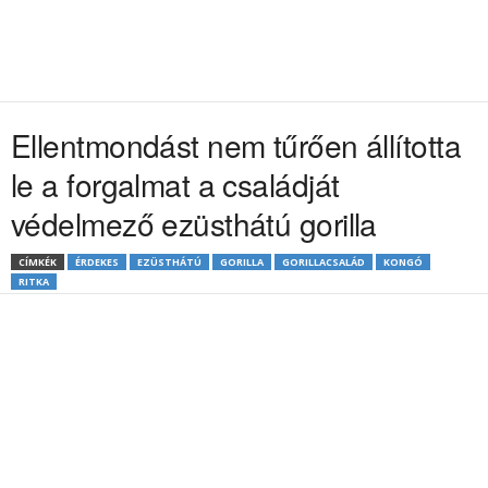
Ellentmondást nem tűrően állította
le a forgalmat a családját
védelmező ezüsthátú gorilla
CÍMKÉK
ÉRDEKES
EZÜSTHÁTÚ
GORILLA
GORILLACSALÁD
KONGÓ
RITKA