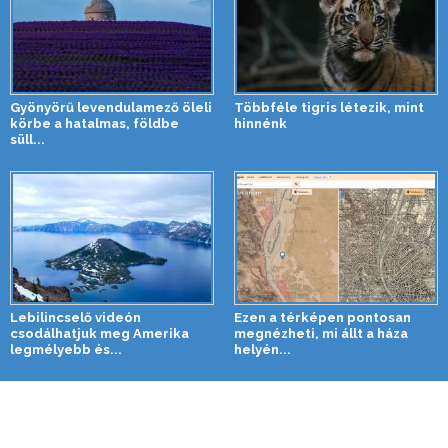
Gyönyörű levendulamező öleli
Többféle tigris létezik, mint
körbe a hatalmas, földbe
hinnénk
süll...
Lebilincselő videón
Ezen a térképen pontosan
csodálhatjuk meg Amerika
megnézheti, mi állt a háza
legmélyebb és...
helyén...