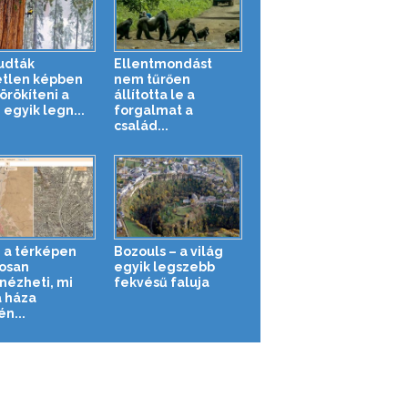
tudták
Ellentmondást
tlen képben
nem tűrően
rökíteni a
állította le a
 egyik legn...
forgalmat a
család...
 a térképen
Bozouls – a világ
osan
egyik legszebb
ézheti, mi
fekvésű faluja
a háza
n...