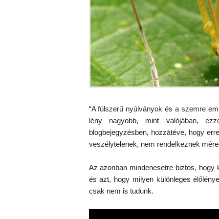
“A fülszerű nyúlványok és a szemre emlé
lény nagyobb, mint valójában, ez
blogbejegyzésben, hozzátéve, hogy erre
veszélytelenek, nem rendelkeznek mére
Az azonban mindenesetre biztos, hogy ké
és azt, hogy milyen különleges élőlén
csak nem is tudunk.