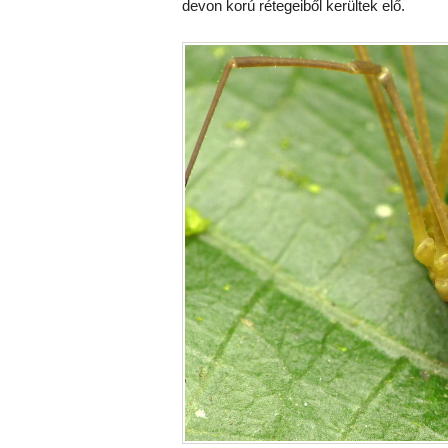
devon korú rétegeiből kerültek elő.