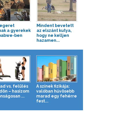
 egeret
Mindent bevetett
nak a gyerekek
az elszánt kutya,
babwe-ben
hogy ne kelljen
hazamen...
ad vs. felülés
A színek fizikája:
ldön – hasizom
valóban hűvösebb
nságosan ...
marad egy fehérre
fest...