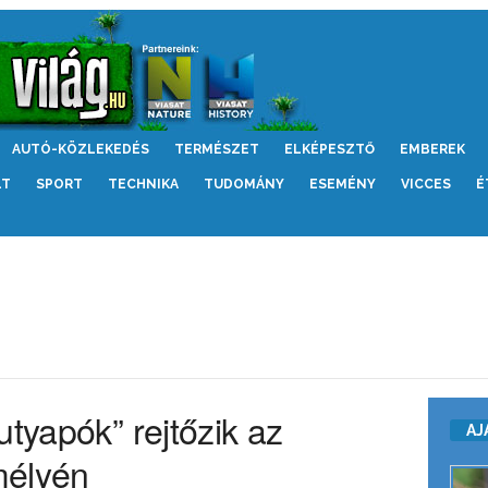
AUTÓ-KÖZLEKEDÉS
TERMÉSZET
ELKÉPESZTŐ
EMBEREK
LT
SPORT
TECHNIKA
TUDOMÁNY
ESEMÉNY
VICCES
É
utyapók” rejtőzik az
AJ
mélyén