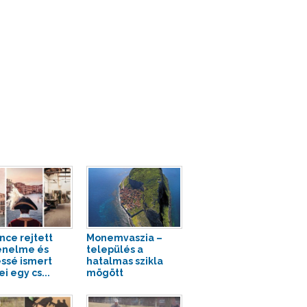
nce rejtett
Monemvaszia –
énelme és
település a
ssé ismert
hatalmas szikla
i egy cs...
mögött