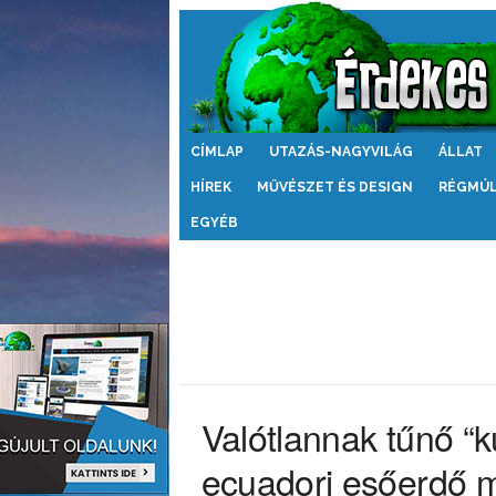
Érdekes
CÍMLAP
UTAZÁS-NAGYVILÁG
ÁLLAT
Világ
HÍREK
MŰVÉSZET ÉS DESIGN
RÉGMÚ
EGYÉB
Valótlannak tűnő “k
ecuadori esőerdő 