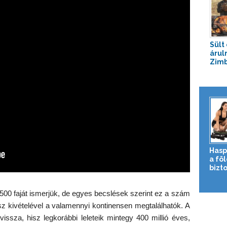
Sült
árul
Zim
Hasp
a fö
bizto
0 faját ismerjük, de egyes becslések szerint ez a szám
isz kivételével a valamennyi kontinensen megtalálhatók. A
vissza, hisz legkorábbi leleteik mintegy 400 millió éves,