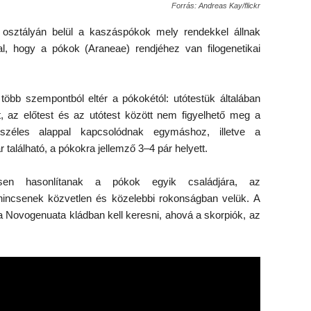
Forrás: Andreas Kay/flickr
 osztályán belül a kaszáspókok mely rendekkel állnak
l, hogy a pókok (Araneae) rendjéhez van filogenetikai
öbb szempontból eltér a pókokétól: utótestük általában
t, az előtest és az utótest között nem figyelhető meg a
széles alappal kapcsolódnak egymáshoz, illetve a
alálható, a pókokra jellemző 3–4 pár helyett.
sen hasonlítanak a pókok egyik családjára, az
incsenek közvetlen és közelebbi rokonságban velük. A
 Novogenuata kládban kell keresni, ahová a skorpiók, az