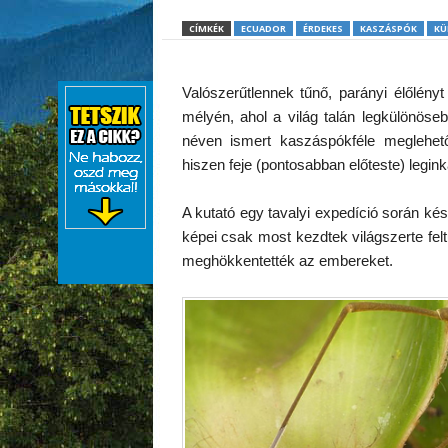
CÍMKÉK
ECUADOR
ÉRDEKES
KASZÁSPÓK
KÜ
Valószerűtlennek tűnő, parányi élőlény
mélyén, ahol a világ talán legkülönösebb
néven ismert kaszáspókféle meglehető
hiszen feje (pontosabban előteste) legin
A kutató egy tavalyi expedíció során kész
képei csak most kezdtek világszerte fel
meghökkentették az embereket.