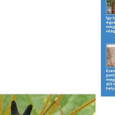
Így 
egye
megö
világ
Ezen
pont
megn
állt 
helyé