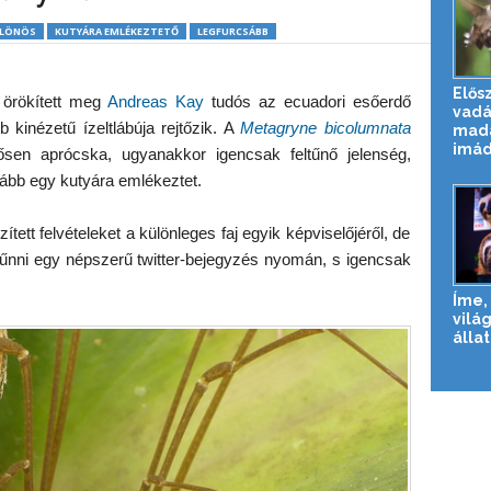
LÖNÖS
KUTYÁRA EMLÉKEZTETŐ
LEGFURCSÁBB
Elős
t örökített meg
Andreas Kay
tudós az ecuadori esőerdő
vadá
 kinézetű ízeltlábúja rejtőzik. A
Metagryne bicolumnata
mada
imád
sen aprócska, ugyanakkor igencsak feltűnő jelenség,
kább egy kutyára emlékeztet.
ített felvételeket a különleges faj egyik képviselőjéről, de
tűnni egy népszerű twitter-bejegyzés nyomán, s igencsak
Íme, 
vilá
állat