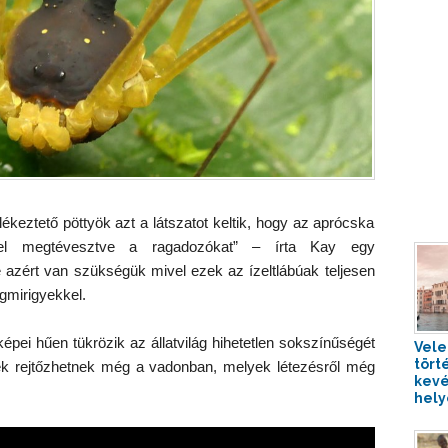
keztető pöttyök azt a látszatot keltik, hogy az aprócska
zel megtévesztve a ragadozókat” – írta Kay egy
 azért van szükségük mivel ezek az ízeltlábúak teljesen
gmirigyekkel.
pei hűen tükrözik az állatvilág hihetetlen sokszínűségét
Vele
tört
yek rejtőzhetnek még a vadonban, melyek létezésről még
kevé
helye