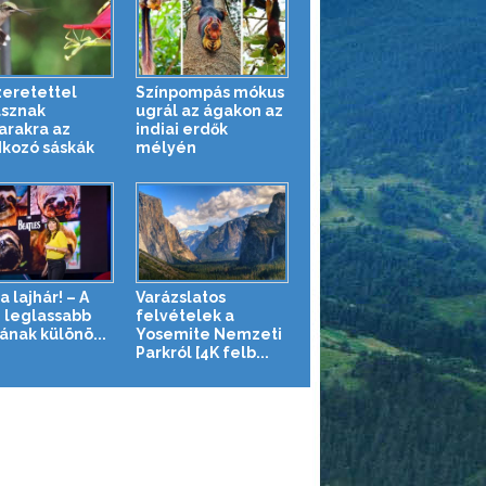
zeretettel
Színpompás mókus
sznak
ugrál az ágakon az
rakra az
indiai erdők
kozó sáskák
mélyén
a lajhár! – A
Varázslatos
g leglassabb
felvételek a
ának különö...
Yosemite Nemzeti
Parkról [4K felb...