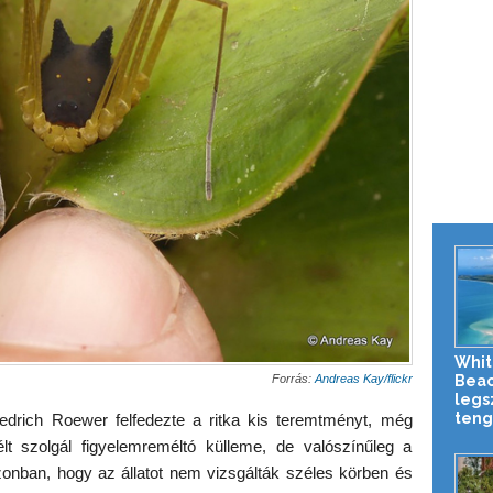
Whi
Beac
Forrás:
Andreas Kay/flickr
legs
teng
edrich Roewer felfedezte a ritka kis teremtményt, még
lt szolgál figyelemreméltó külleme, de valószínűleg a
azonban, hogy az állatot nem vizsgálták széles körben és