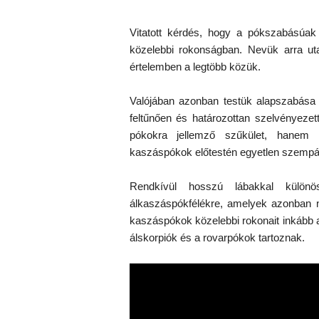
Vitatott kérdés, hogy a pókszabásúak
közelebbi rokonságban. Nevük arra uta
értelemben a legtöbb közük.
Valójában azonban testük alapszabása t
feltűnően és határozottan szelvényezet
pókokra jellemző szűkület, hanem 
kaszáspókok előtestén egyetlen szempár t
Rendkívül hosszú lábakkal különö
álkaszáspókfélékre, amelyek azonban n
kaszáspókok közelebbi rokonait inkább a
álskorpiók és a rovarpókok tartoznak.