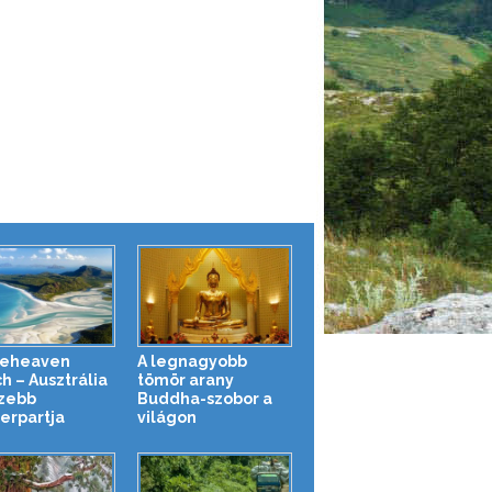
teheaven
A legnagyobb
h – Ausztrália
tömör arany
zebb
Buddha-szobor a
erpartja
világon