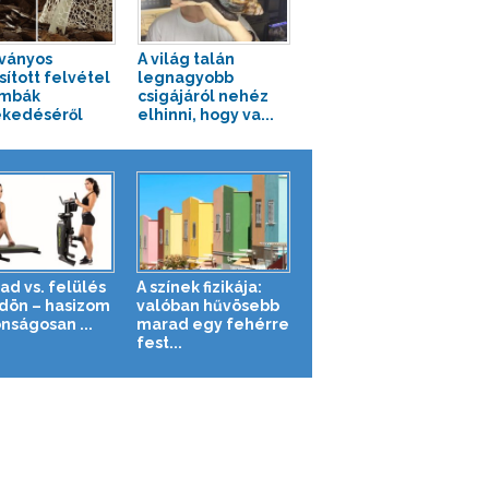
tványos
A világ talán
sított felvétel
legnagyobb
ombák
csigájáról nehéz
kedéséről
elhinni, hogy va...
ad vs. felülés
A színek fizikája:
ldön – hasizom
valóban hűvösebb
nságosan ...
marad egy fehérre
fest...