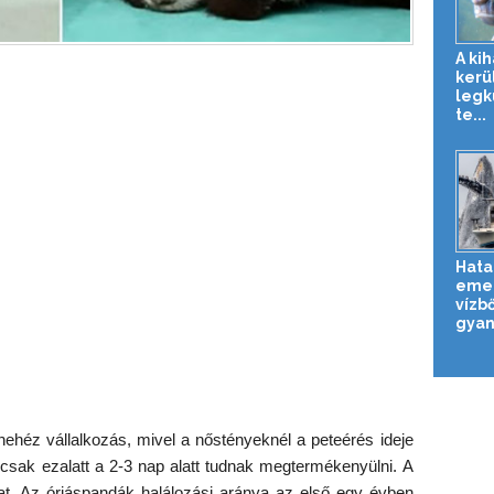
A ki
kerül
legk
te...
Hata
emel
vízb
gyan
héz vállalkozás, mivel a nőstényeknél a peteérés ideje
csak ezalatt a 2-3 nap alatt tudnak megtermékenyülni. A
at. Az óriáspandák halálozási aránya az első egy évben