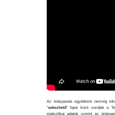
Az óriáspanda egyébként nemrég kikerü
“
sebezhető
” fajok közé sorolják a T
statisztikai adatok szerint az óriás