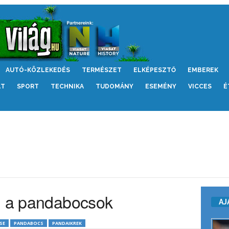
AUTÓ-KÖZLEKEDÉS
TERMÉSZET
ELKÉPESZTŐ
EMBEREK
LT
SPORT
TECHNIKA
TUDOMÁNY
ESEMÉNY
VICCES
É
l a pandabocsok
AJ
SE
PANDABOCS
PANDAIKREK