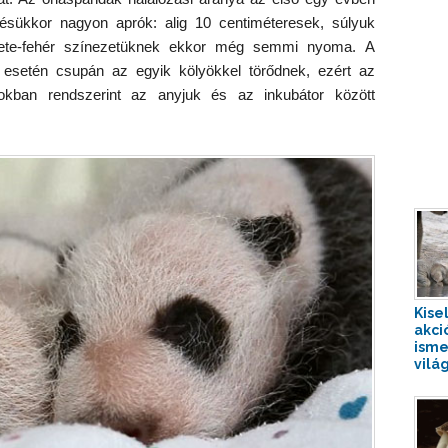
ésükkor nagyon aprók: alig 10 centiméteresek, súlyuk
ekete-fehér színezetüknek ekkor még semmi nyoma. A
 esetén csupán az egyik kölyökkel törődnek, ezért az
umokban rendszerint az anyjuk és az inkubátor között
Kise
akci
isme
világ