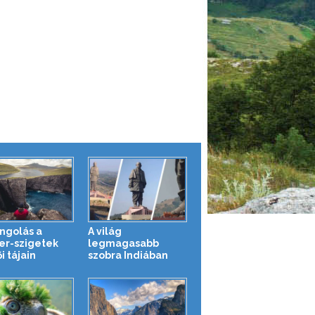
ngolás a
A világ
er-szigetek
legmagasabb
i tájain
szobra Indiában