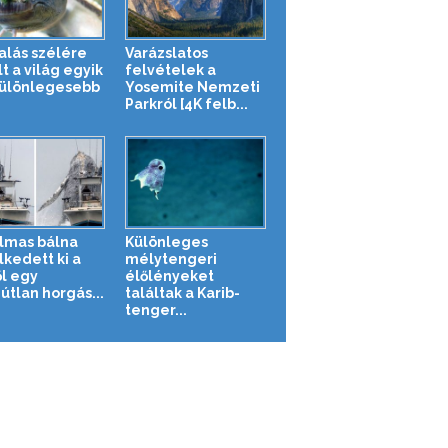
halás szélére
Varázslatos
t a világ egyik
felvételek a
ülönlegesebb
Yosemite Nemzeti
Parkról [4K felb...
lmas bálna
Különleges
kedett ki a
mélytengeri
ől egy
élőlényeket
útlan horgás...
találtak a Karib-
tenger...