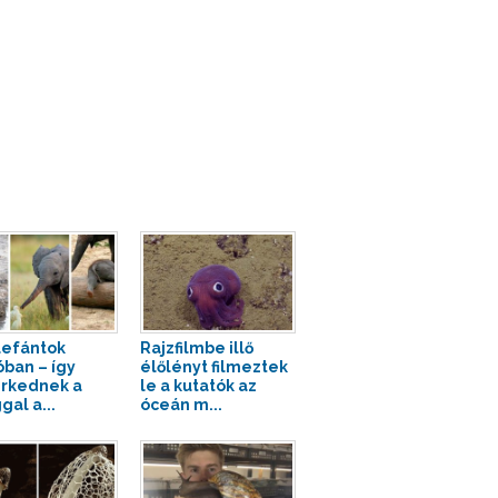
lefántok
Rajzfilmbe illő
óban – így
élőlényt filmeztek
rkednek a
le a kutatók az
gal a...
óceán m...