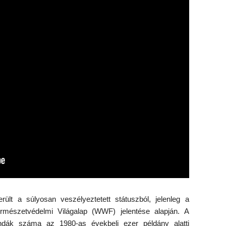
lt a súlyosan veszélyeztetett státuszból, jelenleg a
ermészetvédelmi Világalap (WWF) jelentése alapján. A
pandák száma az 1980-as évekbeli ezer példány alatti