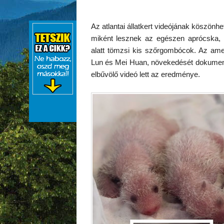
Az atlantai állatkert videójának köszön
miként lesznek az egészen aprócska, f
alatt tömzsi kis szőrgombócok. Az ame
Lun és Mei Huan, növekedését dokument
elbűvölő videó lett az eredménye.