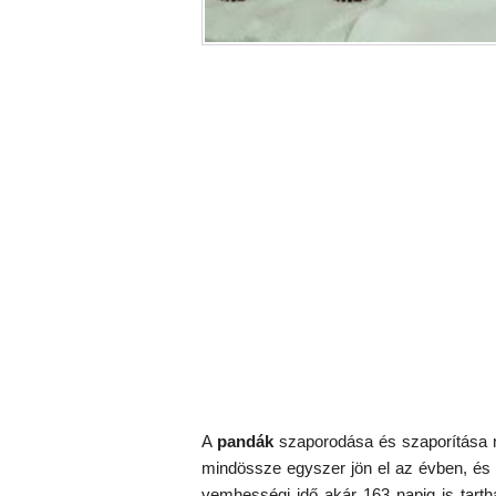
A
pandák
szaporodása és szaporítása ne
mindössze egyszer jön el az évben, és 
vemhességi idő akár 163 napig is tarth