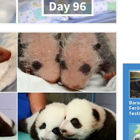
Bara
Ferö
festő