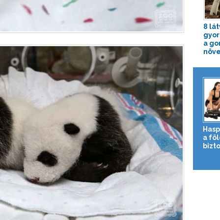
8 lá
gyor
a g
növe
Hasp
a fö
bizto