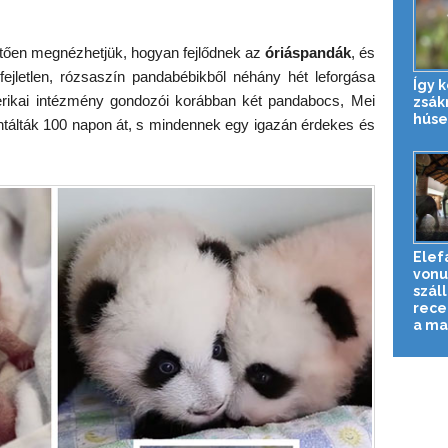
hetően megnézhetjük, hogyan fejlődnek az
óriáspandák
, és
ejletlen, rózsaszín pandabébikből néhány hét leforgása
Így 
rikai intézmény gondozói korábban két pandabocs, Mei
zsák
húse
álták 100 napon át, s mindennek egy igazán érdekes és
Elef
vonu
szál
rece
a ma.