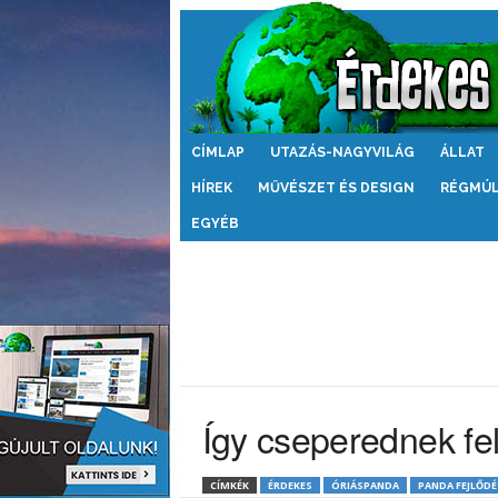
Érdekes
CÍMLAP
UTAZÁS-NAGYVILÁG
ÁLLAT
Világ
HÍREK
MŰVÉSZET ÉS DESIGN
RÉGMÚ
EGYÉB
Így cseperednek fe
CÍMKÉK
ÉRDEKES
ÓRIÁSPANDA
PANDA FEJLŐDÉ