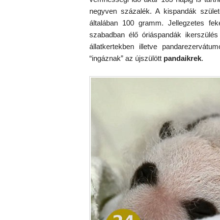
negyven százalék. A kispandák szület
általában 100 gramm. Jellegzetes f
szabadban élő óriáspandák ikerszülés
állatkertekben illetve pandarezervát
“ingáznak” az újszülött
pandaikrek
.