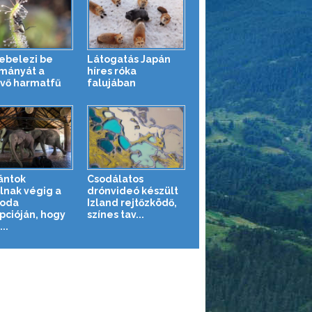
kebelezi be
Látogatás Japán
mányát a
híres róka
vő harmatfű
falujában
ántok
Csodálatos
lnak végig a
drónvideó készült
loda
Izland rejtőzködő,
pcióján, hogy
színes tav...
..