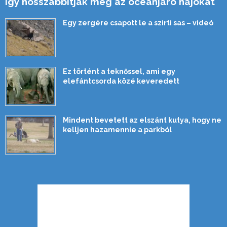
Így hosszabbítják meg az óceánjáró hajókat
Egy zergére csapott le a szirti sas – videó
Ez történt a teknőssel, ami egy
elefántcsorda közé keveredett
Mindent bevetett az elszánt kutya, hogy ne
kelljen hazamennie a parkból