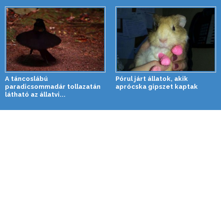
A táncoslábú
Pórul járt állatok, akik
paradicsommadár tollazatán
aprócska gipszet kaptak
látható az állatvi...