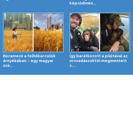
képződmén...
Búzamező a felhőkarcolók
Így barátkozott a pilótával az
árnyékában – egy magyar
orvvadászoktól megmentett
szá...
c...