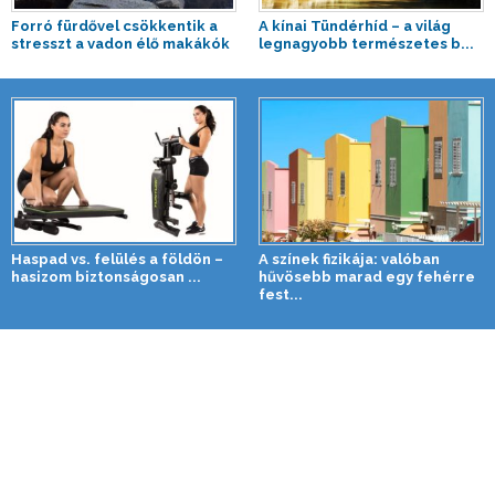
Forró fürdővel csökkentik a
A kínai Tündérhíd – a világ
stresszt a vadon élő makákók
legnagyobb természetes b...
Haspad vs. felülés a földön –
A színek fizikája: valóban
hasizom biztonságosan ...
hűvösebb marad egy fehérre
fest...