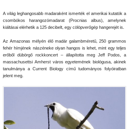
A világ leghangosabb madaraként ismerték el amerikai kutatók a
csombókos harangozómadarat (Procnias albus), amelynek
kiáltásai elérhetik a 125 decibelt, egy cölöpverőgép hangerejét is.
Az Amazonas mélyén élő madár galambméretű, 250 grammos
fehér hímjének nászéneke olyan hangos is lehet, mint egy teljes
erőből dübörgő rockkoncert – állapította meg Jeff Podos, a
massachusettsi Amherst város egyetemének biológusa, akinek
tanulmánya a Current Biology című tudományos folyóiratban
jelent meg.