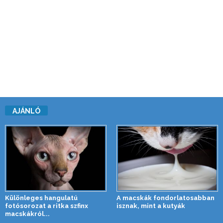
AJÁNLÓ
Különleges hangulatú
A macskák fondorlatosabban
fotósorozat a ritka szfinx
isznak, mint a kutyák
macskákról...