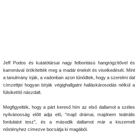
Jeff Podos és kutatótársai nagy felbontású hangrögzítővel és
kamerával örökítették meg a madár énekét és viselkedését. Mint
a tanulmány írják, a vadonban azon tűnődtek, hogy a szerelmi dal
címzettjei hogyan bírják végighallgatni halláskárosodás nélkül a
fülsiketítő nászdalt.
Megfigyelték, hogy a párt kereső hím az első dallamot a széles
nyilvánosság előtt adja elő, “majd drámai, majdnem teátrális
fordulatot tesz”, és a második dallamot már a kiszemelt
nőstényhez címezve bocsátja ki magából.