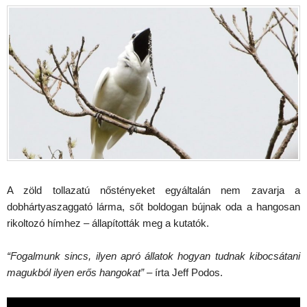
A zöld tollazatú nőstényeket egyáltalán nem zavarja a
dobhártyaszaggató lárma, sőt boldogan bújnak oda a hangosan
rikoltozó hímhez – állapították meg a kutatók.
“Fogalmunk sincs, ilyen apró állatok hogyan tudnak kibocsátani
magukból ilyen erős hangokat”
– írta Jeff Podos.