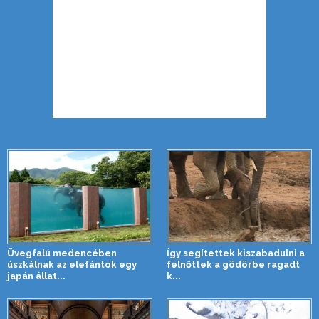
Üvegfalú medencében
Így segítettek kiszabadulni a
úszkálnak az elefántok egy
felnőttek a gödörbe ragadt
japán állat...
k...