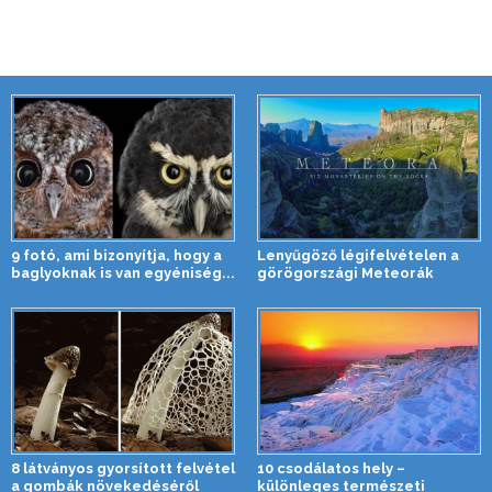
9 fotó, ami bizonyítja, hogy a
Lenyűgöző légifelvételen a
baglyoknak is van egyéniség...
görögországi Meteorák
8 látványos gyorsított felvétel
10 csodálatos hely –
a gombák növekedéséről
különleges természeti