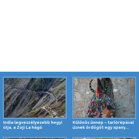
India legveszélyesebb hegyi
Különös ünnep – tarlórépával
útja, a Zoji La hágó
űznek ördögöt egy spany...