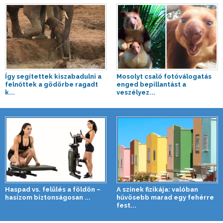
Így segítettek kiszabadulni a
Mosolyt csaló fotóválogatás
felnőttek a gödörbe ragadt
enged bepillantást a
k...
veszélyez...
Haspad vs. felülés a földön –
A színek fizikája: valóban
hasizom biztonságosan ...
hűvösebb marad egy fehérre
fest...