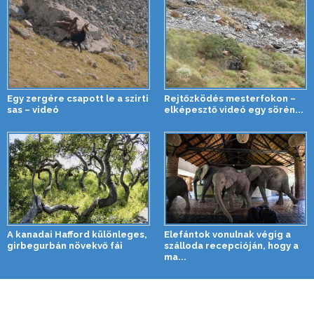
Egy zergére csapott le a szirti
Rejtőzködés mesterfokon –
sas – videó
elképesztő videó egy sörén...
A kanadai Hafford különleges,
Elefántok vonulnak végig a
girbegurbán növekvő fái
szálloda recepcióján, hogy a
ma...