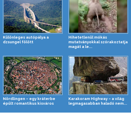
Különleges autópálya a
Hihetetlenül mókás
dzsungel fölött
mutatványokkal szórakoztatja
magát a le...
Nördlingen – egy kráterbe
Karakoram Highway – a világ
épült romantikus kisváros
legmagasabban haladó nem...