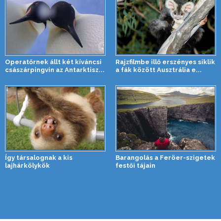
Operatőrnek állt két kíváncsi
Rajzfilmbe illő erszényes siklik
császárpingvin az Antarktisz...
a fák között Ausztrália e...
Így társalognak a kis
Barangolás a Feröer-szigetek
lajhárkölykök
festői tájain