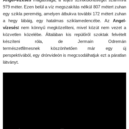
979 méter. Ezen belül a víz megszakítás nélkül 807 métert zuhan
egy szikla pereméig, amelyen átbukva további 172 métert zuhan
a hegy lábáig, egy hatalmas sziklamedencébe. Az
Angel-
vízesés
t nem könnyű megközelíteni, mivel közút nem vezet a
közvetlen közelébe. Általában kis repülőről szoktak felvételt
készíteni róla, de Jermaín Odremán
természetfilmesnek köszönhetően már egy új
perspektívából, egy drónvideón is megcsodálhatjuk ezt a páratlan
látványt.