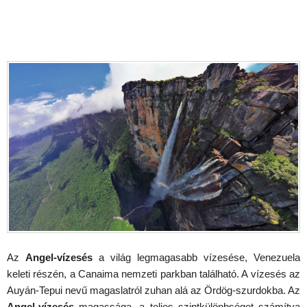
Az
Angel-vízesés
a világ legmagasabb vízesése, Venezuela
keleti részén, a Canaima nemzeti parkban található. A vízesés az
Auyán-Tepui nevű magaslatról zuhan alá az Ördög-szurdokba. Az
Angel-vízesés
magassága, a teljes szintkülönbséget számítva