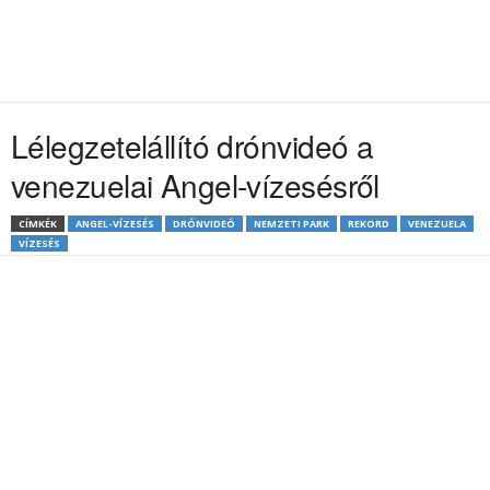
Lélegzetelállító drónvideó a
venezuelai Angel-vízesésről
CÍMKÉK
ANGEL-VÍZESÉS
DRÓNVIDEÓ
NEMZETI PARK
REKORD
VENEZUELA
VÍZESÉS