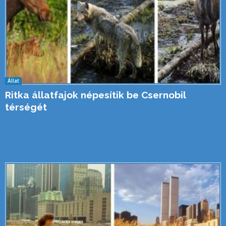
Állat
Ritka állatfajok népesítik be Csernobil
térségét