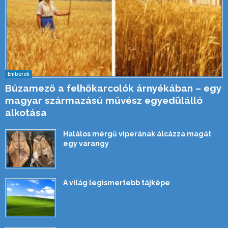
Emberek
Búzamező a felhőkarcolók árnyékában – egy
magyar származású művész egyedülálló
alkotása
Halálos mérgű viperának álcázza magát
egy varangy
A világ legismertebb tájképe