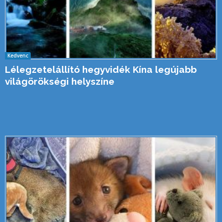
Kedvenc
Lélegzetelállító hegyvidék Kína legújabb
világörökségi helyszíne