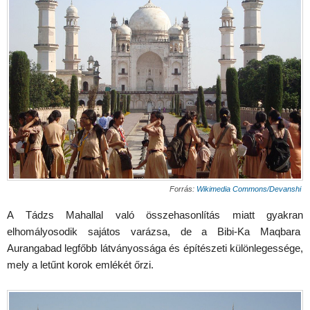
Forrás:
Wikimedia Commons/Devanshi
A Tádzs Mahallal való összehasonlítás miatt gyakran
elhomályosodik sajátos varázsa, de a Bibi-Ka Maqbara
Aurangabad legfőbb látványossága és építészeti különlegessége,
mely a letűnt korok emlékét őrzi.