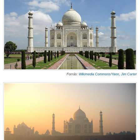
Forrás:
Wikimedia Commons
/
Yann,
Jim Carter