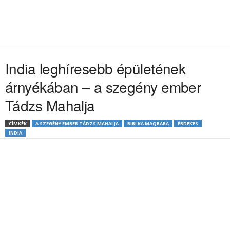
India leghíresebb épületének
árnyékában – a szegény ember
Tádzs Mahalja
CÍMKÉK
A SZEGÉNY EMBER TÁDZS MAHALJA
BIBI KA MAQBARA
ÉRDEKES
INDIA