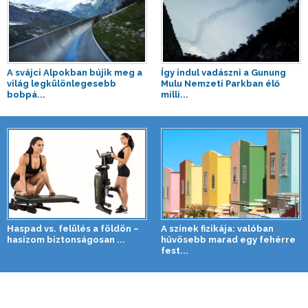
A svájci Alpokban bújik meg a
Így indul vadászni a Gunung
világ legkülönlegesebb
Mulu Nemzeti Parkban élő
bobpá...
milli...
Haspad vs. felülés a földön –
A színek fizikája: valóban
hasizom biztonságosan ...
hűvösebb marad egy fehérre
fest...