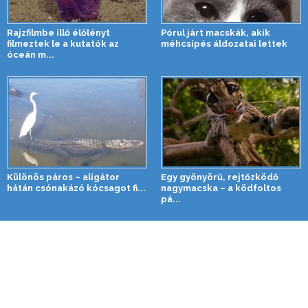
Rajzfilmbe illő élőlényt
Pórul járt macskák, akik
filmeztek le a kutatók az
méhcsípés áldozatai lettek
óceán m...
Különös páros – aligátor
Egy gyönyörű, rejtőzködő
hátán csónakázó kócsagot fi...
nagymacska – a ködfoltos
pá...