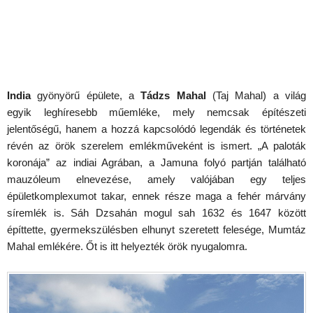
India
gyönyörű épülete, a
Tádzs Mahal
(Taj Mahal) a világ
egyik leghíresebb műemléke, mely nemcsak építészeti
jelentőségű, hanem a hozzá kapcsolódó legendák és történetek
révén az örök szerelem emlékműveként is ismert. „A paloták
koronája” az indiai Agrában, a Jamuna folyó partján található
mauzóleum elnevezése, amely valójában egy teljes
épületkomplexumot takar, ennek része maga a fehér márvány
síremlék is. Sáh Dzsahán mogul sah 1632 és 1647 között
építtette, gyermekszülésben elhunyt szeretett felesége, Mumtáz
Mahal emlékére. Őt is itt helyezték örök nyugalomra.