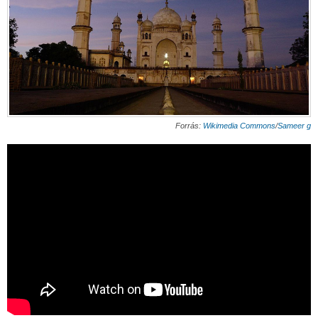
Forrás:
Wikimedia Commons
/
Sameer g