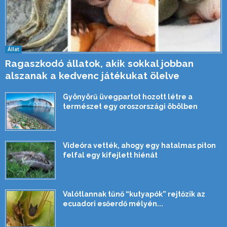
Állat
Ragaszkodó állatok, akik sokkal jobban
alszanak a kedvenc játékukat ölelve
Gyönyörű üvegpartot hozott létre a
természet egy oroszországi öbölben
Videóra vették, ahogy egy hatalmas piton
felfal egy kifejlett hiénát
Valótlannak tűnő “kutyapók” rejtőzik az
ecuadori esőerdő mélyén...