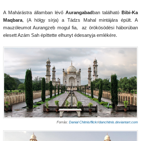
A Mahárástra államban lévő
Aurangabad
ban található
Bibi-Ka
Maqbara
, (A hölgy sírja) a Tádzs Mahal mintájára épült. A
mauzóleumot Aurangzeb mogul fia, az örökösödési háborúban
elesett Azám Sah építtette elhunyt édesanyja emlékére.
Forrás:
Danial Chitnis/flickr
/
danchitnis.deviantart.com