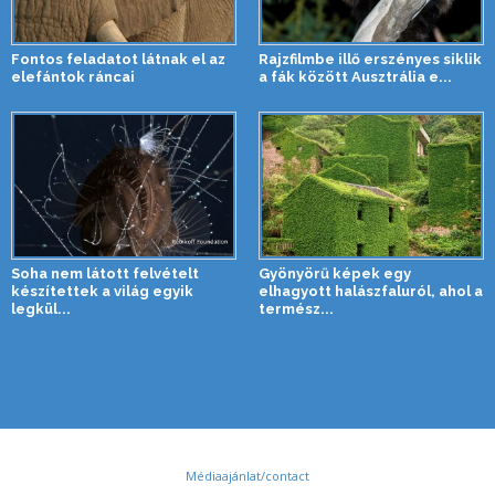
Fontos feladatot látnak el az
Rajzfilmbe illő erszényes siklik
elefántok ráncai
a fák között Ausztrália e...
Soha nem látott felvételt
Gyönyörű képek egy
készítettek a világ egyik
elhagyott halászfaluról, ahol a
legkül...
termész...
Médiaajánlat/contact