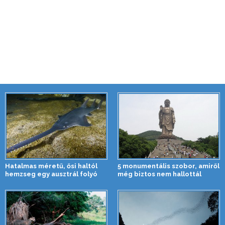
Hatalmas méretű, ősi haltól
5 monumentális szobor, amiről
hemzseg egy ausztrál folyó
még biztos nem hallottál