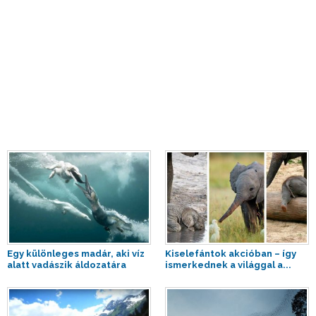
Egy különleges madár, aki víz
Kiselefántok akcióban – így
alatt vadászik áldozatára
ismerkednek a világgal a...