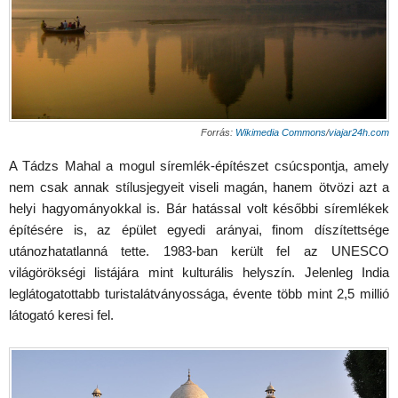
Forrás:
Wikimedia Commons
/
viajar24h.com
A Tádzs Mahal a mogul síremlék-építészet csúcspontja, amely
nem csak annak stílusjegyeit viseli magán, hanem ötvözi azt a
helyi hagyományokkal is. Bár hatással volt későbbi síremlékek
építésére is, az épület egyedi arányai, finom díszítettsége
utánozhatatlanná tette. 1983-ban került fel az UNESCO
világörökségi listájára mint kulturális helyszín. Jelenleg India
leglátogatottabb turistalátványossága, évente több mint 2,5 millió
látogató keresi fel.