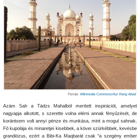
Forrás:
Wikimedia Commons/Aur Rang Abad
Azám Sah a Tádzs Mahalból merített inspirációt, amelyet
nagyapja alkotott, s szerette volna elérni annak fényűzését, de
korántsem volt annyi pénze és munkása, mint a mogul sahnak.
Fő kupolája és minaretjei kisebbek, a kövei szürkébbek, kevésbe
grandiózus, ezért a Bibi-Ka Maqbarát csak “a szegény ember