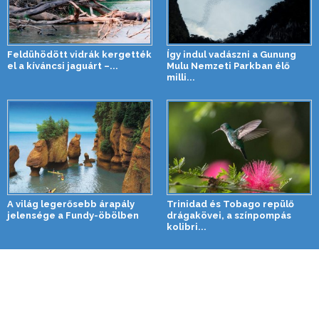
Feldühödött vidrák kergették
Így indul vadászni a Gunung
el a kíváncsi jaguárt –...
Mulu Nemzeti Parkban élő
milli...
A világ legerősebb árapály
Trinidad és Tobago repülő
jelensége a Fundy-öbölben
drágakövei, a színpompás
kolibri...