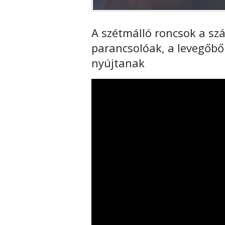
A szétmálló roncsok a szár
parancsolóak, a levegőből 
nyújtanak