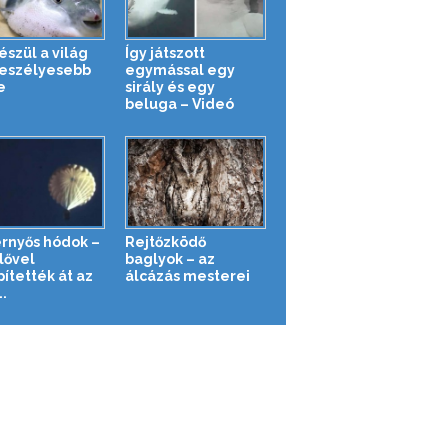
észül a világ
Így játszott
eszélyesebb
egymással egy
e
sirály és egy
beluga – Videó
ernyős hódok –
Rejtőzködő
lővel
baglyok – az
pítették át az
álcázás mesterei
..