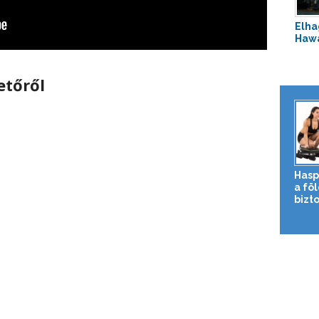
Elha
Hawa
tőről
Hasp
a fö
bizto