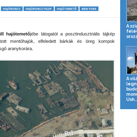
HAJÓRONCS
HAJÓRONCSTELEP
HAJÓTEMETŐ
NEW YORK
A sz
félé
ill hajótemető
jébe látogatót a posztindusztriális tájkép
orsz
atott mentőhajók, elfeledett bárkák és öreg kompok
sgő aranykorára.
A vil
legn
budd
monu
Ush..