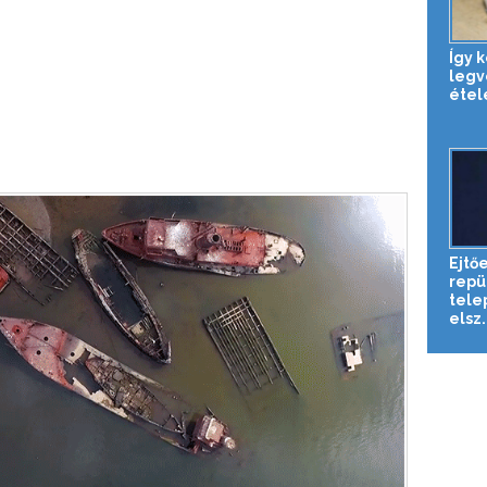
Így k
legv
étel
Ejtő
repü
tele
elsz.