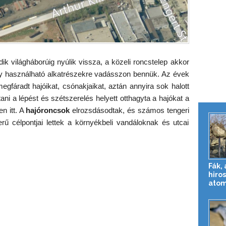
ik világháborúig nyúlik vissza, a közeli roncstelep akkor
gy használható alkatrészekre vadásszon bennük. Az évek
megfáradt hajóikat, csónakjaikat, aztán annyira sok halott
rtani a lépést és szétszerelés helyett otthagyta a hajókat a
n itt. A
hajóroncsok
elrozsdásodtak, és számos tengeri
erű célpontjai lettek a környékbeli vandáloknak és utcai
Fák, 
hiro
ato