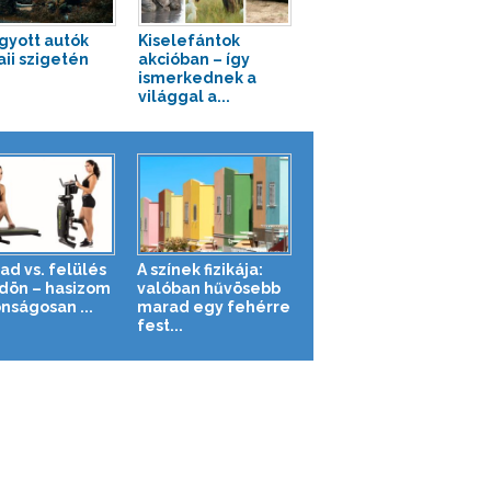
gyott autók
Kiselefántok
ii szigetén
akcióban – így
ismerkednek a
világgal a...
ad vs. felülés
A színek fizikája:
ldön – hasizom
valóban hűvösebb
nságosan ...
marad egy fehérre
fest...