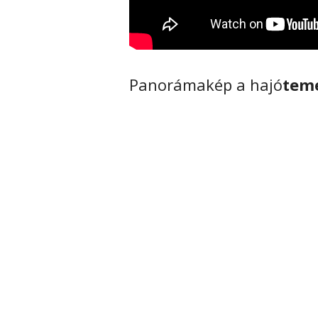
Panorámakép a hajó
teme