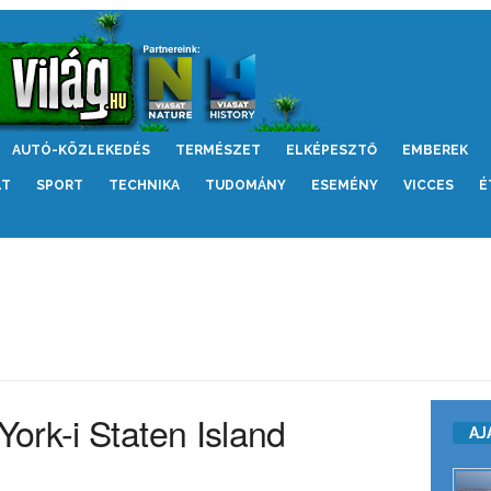
AUTÓ-KÖZLEKEDÉS
TERMÉSZET
ELKÉPESZTŐ
EMBEREK
LT
SPORT
TECHNIKA
TUDOMÁNY
ESEMÉNY
VICCES
É
ork-i Staten Island
AJ