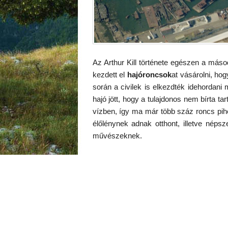
Az Arthur Kill története egészen a másod
kezdett el
hajóroncsok
at vásárolni, ho
során a civilek is elkezdték idehordani 
hajó jött, hogy a tulajdonos nem bírta ta
vízben, így ma már több száz roncs pihe
élőlénynek adnak otthont, illetve népsz
művészeknek.