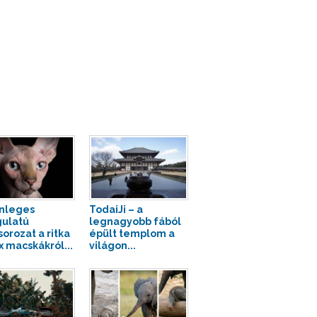
nleges
TodaiJi – a
ulatú
legnagyobb fából
sorozat a ritka
épült templom a
x macskákról...
világon...