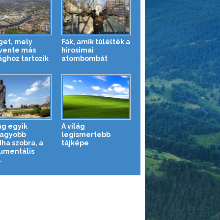
iget, mely
Fák, amik túlélték a
vente más
hirosimai
ághoz tartozik
atombombát
ág egyik
A világ
agyobb
legismertebb
ha szobra, a
tájképe
mentális
.