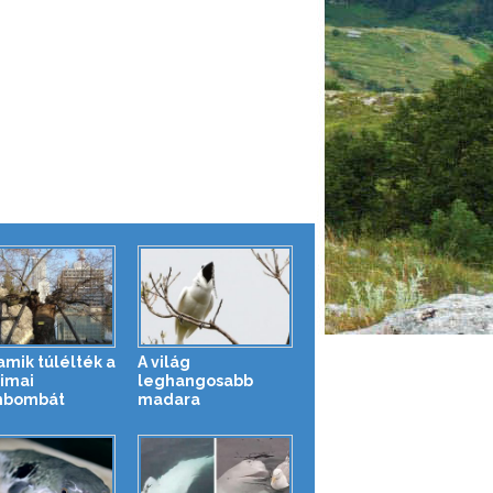
amik túlélték a
A világ
simai
leghangosabb
mbombát
madara