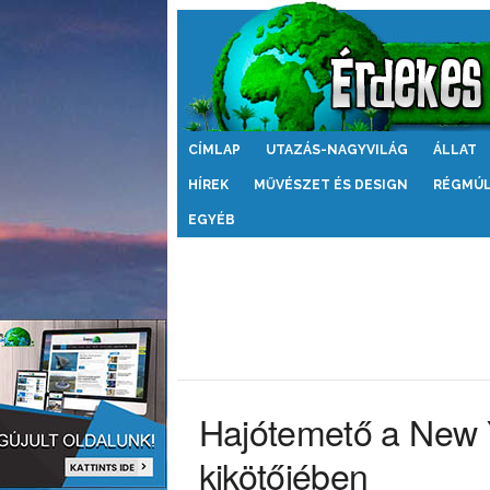
Érdekes
CÍMLAP
UTAZÁS-NAGYVILÁG
ÁLLAT
Világ
HÍREK
MŰVÉSZET ÉS DESIGN
RÉGMÚ
EGYÉB
Hajótemető a New Y
kikötőjében