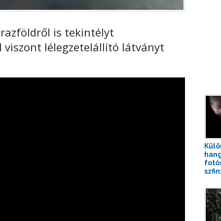
azföldről is tekintélyt
viszont lélegzetelállító látványt
Külö
hang
fotó
szfin