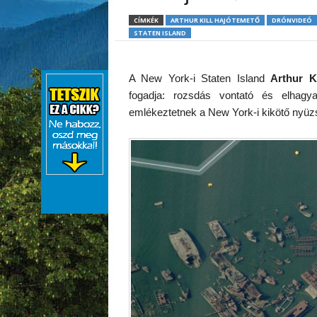
CÍMKÉK
ARTHUR KILL HAJÓTEMETŐ
DRÓNVIDEÓ
STATEN ISLAND
A New York-i Staten Island
Arthur K
fogadja: rozsdás vontató és elhagy
emlékeztetnek a New York-i kikötő nyüz