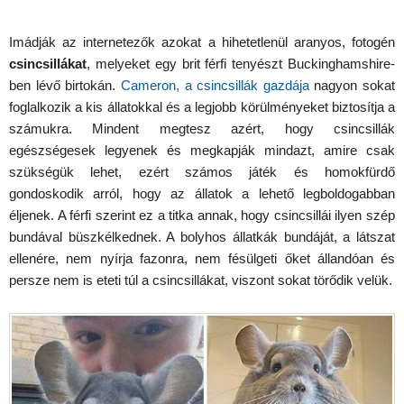
Imádják az internetezők azokat a hihetetlenül aranyos, fotogén
csincsillákat
, melyeket egy brit férfi tenyészt Buckinghamshire-
ben lévő birtokán.
Cameron, a csincsillák gazdája
nagyon sokat
foglalkozik a kis állatokkal és a legjobb körülményeket biztosítja a
számukra. Mindent megtesz azért, hogy csincsillák
egészségesek legyenek és megkapják mindazt, amire csak
szükségük lehet, ezért számos játék és homokfürdő
gondoskodik arról, hogy az állatok a lehető legboldogabban
éljenek. A férfi szerint ez a titka annak, hogy csincsillái ilyen szép
bundával büszkélkednek. A bolyhos állatkák bundáját, a látszat
ellenére, nem nyírja fazonra, nem fésülgeti őket állandóan és
persze nem is eteti túl a csincsillákat, viszont sokat törődik velük.