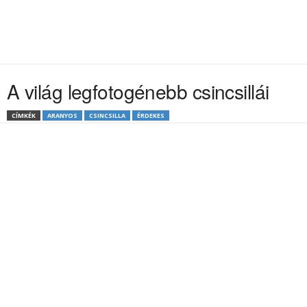
A világ legfotogénebb csincsillái
CÍMKÉK
ARANYOS
CSINCSILLA
ÉRDEKES