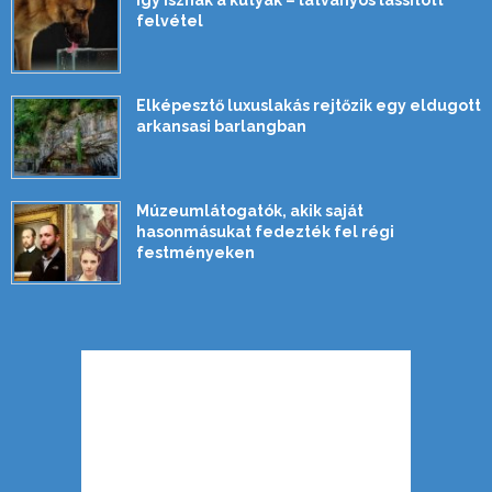
felvétel
Elképesztő luxuslakás rejtőzik egy eldugott
arkansasi barlangban
Múzeumlátogatók, akik saját
hasonmásukat fedezték fel régi
festményeken