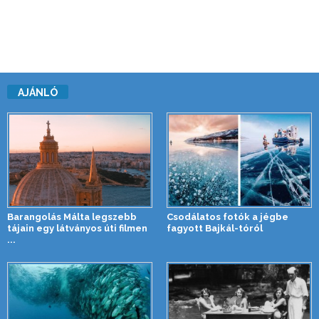
AJÁNLÓ
Barangolás Málta legszebb
Csodálatos fotók a jégbe
tájain egy látványos úti filmen
fagyott Bajkál-tóról
...