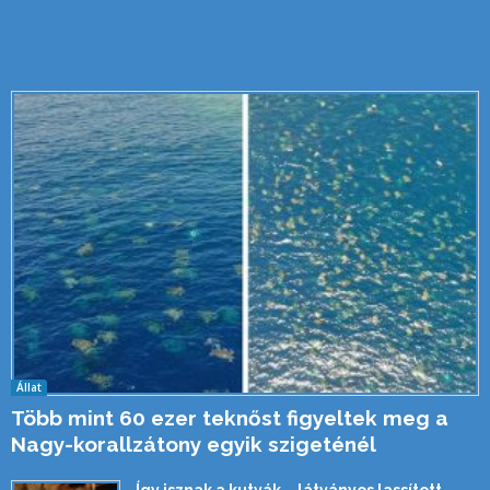
Állat
Több mint 60 ezer teknőst figyeltek meg a
Nagy-korallzátony egyik szigeténél
Így isznak a kutyák – látványos lassított