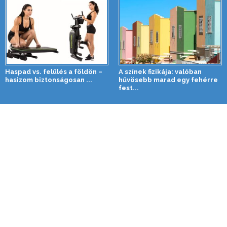
Haspad vs. felülés a földön –
A színek fizikája: valóban
hasizom biztonságosan ...
hűvösebb marad egy fehérre
fest...