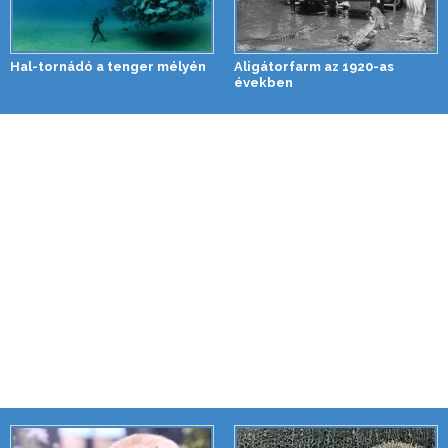
Hal-tornádó a tenger mélyén
Aligátorfarm az 1920-as
években