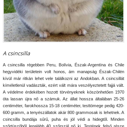
A csincsilla
A csincsilla régebben Peru, Bolívia, Észak-Argentína és Chile
hegyvidéki területein volt honos, ám manapság Észak-Chilén
kívül már ritkán lehet vele találkozni az Andokban. A csincsillát
kíméletlenül vadászták, ezért vált mára veszélyeztetett fajjá vált.
A védelme érdekében hozott törvényeknek köszönhetően 1970
óta lassan újra nő a számuk. Az állat hossza általában 25-26
centiméter, farokhossza 15-18 centiméter, testtömege pedig 420-
600 gramm, a tenyészállatok akár 800 grammosak is lehetnek. A
csincsilla bundája sűrű, puha és jól védi a hidegtől. Minden
szőrtüszőből legalább 40 szőrszál nő ki. Testének felső része