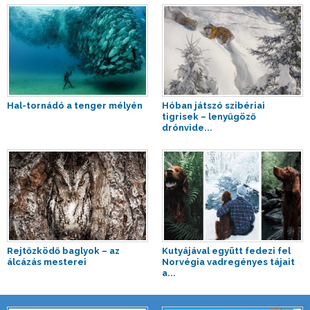
Hal-tornádó a tenger mélyén
Hóban játszó szibériai
tigrisek – lenyűgöző
drónvide...
Rejtőzködő baglyok – az
Kutyájával együtt fedezi fel
álcázás mesterei
Norvégia vadregényes tájait
a...