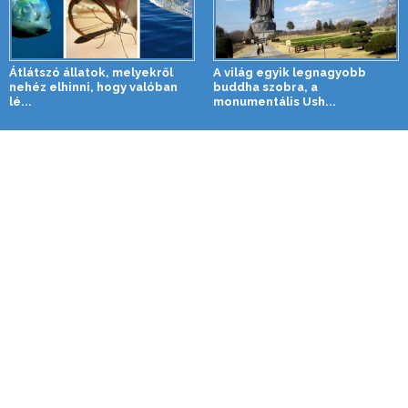
Átlátszó állatok, melyekről
A világ egyik legnagyobb
nehéz elhinni, hogy valóban
buddha szobra, a
lé...
monumentális Ush...