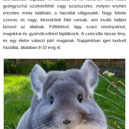
gyöngyszínű szürkésfehér vagy ezüstszürke, melyen enyhén
erezetes minta található, a hasoldal világosabb. Nagy fekete
szemei, és nagy, lekerekített fülei vannak, ami kiváló hallást
biztosít az állatnak. Fűfélékkel, lágy szárú növényekkel,
magokkal és gyümölcsökkel táplálkozik. A csincsilla társas lény,
és egy életre választ párt magának. Napjainkban igen kedvelt
háziállat, általában 8-10 évig él.