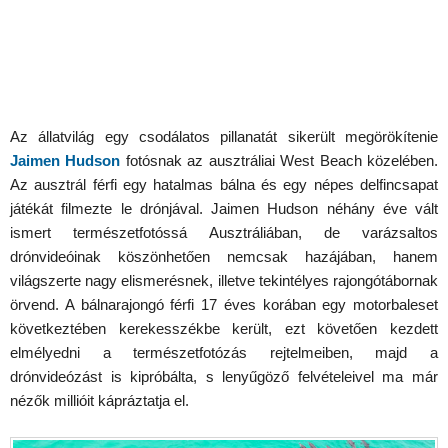
Az állatvilág egy csodálatos pillanatát sikerült megörökítenie
Jaimen Hudson
fotósnak az ausztráliai West Beach közelében.
Az ausztrál férfi egy hatalmas bálna és egy népes delfincsapat
játékát filmezte le drónjával. Jaimen Hudson néhány éve vált
ismert természetfotóssá Ausztráliában, de varázsaltos
drónvideóinak köszönhetően nemcsak hazájában, hanem
világszerte nagy elismerésnek, illetve tekintélyes rajongótábornak
örvend. A bálnarajongó férfi 17 éves korában egy motorbaleset
következtében kerekesszékbe került, ezt követően kezdett
elmélyedni a természetfotózás rejtelmeiben, majd a
drónvideózást is kipróbálta, s lenyűgöző felvételeivel ma már
nézők millióit kápráztatja el.