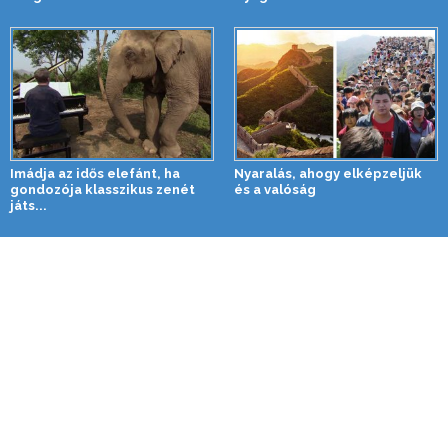
Imádja az idős elefánt, ha
Nyaralás, ahogy elképzeljük
gondozója klasszikus zenét
és a valóság
játs...