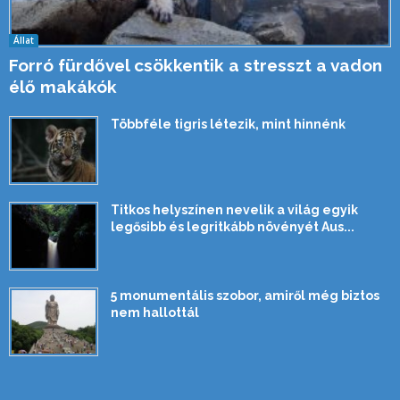
Állat
Forró fürdővel csökkentik a stresszt a vadon
élő makákók
Többféle tigris létezik, mint hinnénk
Titkos helyszínen nevelik a világ egyik
legősibb és legritkább növényét Aus...
5 monumentális szobor, amiről még biztos
nem hallottál