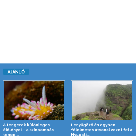
AJÁNLÓ
A tengerek különleges
Lenyűgöző és egyben
élőlényei – a színpompás
félelmetes útvonal vezet fel a
tenge...
Nyugati...