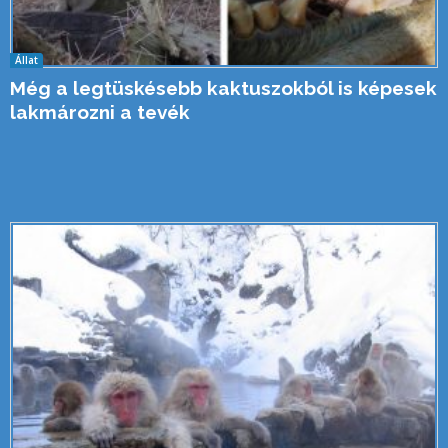
Állat
Még a legtüskésebb kaktuszokból is képesek
lakmározni a tevék