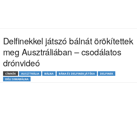
Delfinekkel játszó bálnát örökítettek
meg Ausztráliában – csodálatos
drónvideó
CÍMKÉK
AUSZTRÁLIA
BÁLNA
BÁNA ÉS DELFINEK JÁTÉKA
DELFINEK
DÉLI SIMABÁLNA