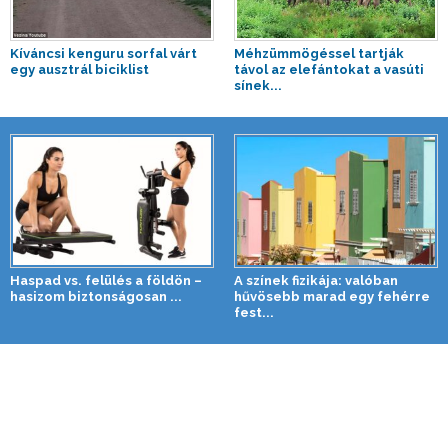
Kíváncsi kenguru sorfal várt
Méhzümmögéssel tartják
egy ausztrál biciklist
távol az elefántokat a vasúti
sínek...
Haspad vs. felülés a földön –
A színek fizikája: valóban
hasizom biztonságosan ...
hűvösebb marad egy fehérre
fest...