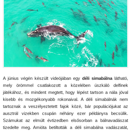
A június végén készült videójában egy
déli simabálna
látható,
mely örömmel csatlakozott a közelében úszkáló delfinek
játékához, és mindent megtett, hogy lépést tartson a nála jóval
kisebb és mozgékonyabb rokonaival. A déli simabálnák nem
tartoznak a veszélyeztetett fajok közé, bár populációjukat az
ausztrál vizekben csupán néhány ezer példányra becsülik.
Számukat az elmúlt évtizedben elsősorban a bálnavadászat
tizedelte meg. Amióta betiltották a déli simabálna vadászatát,