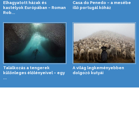
Elhagyatott házak és
Casa do Penedo – a mesébe
kastélyok Európában – Roman
illő portugál kőház
Rob...
Találkozás a tengerek
A világ legkeményebben
különleges élőlényeivel – egy
dolgozó kutyái
...