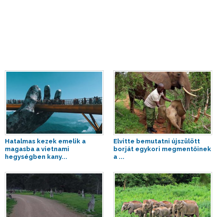
Hatalmas kezek emelik a
Elvitte bemutatni újszülött
magasba a vietnami
borját egykori megmentőinek
hegységben kany...
a ...