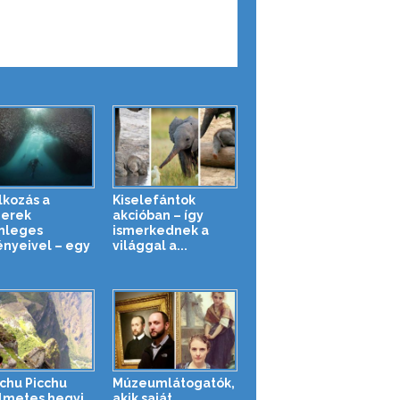
lkozás a
Kiselefántok
erek
akcióban – így
nleges
ismerkednek a
ényeivel – egy
világgal a...
chu Picchu
Múzeumlátogatók,
lmetes hegyi
akik saját