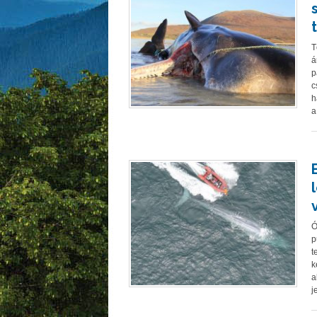
T
á
p
c
h
a
Ó
p
t
k
a
j