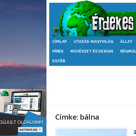
Érdekes
CÍMLAP
UTAZÁS-NAGYVILÁG
ÁLLAT
Világ
HÍREK
MŰVÉSZET ÉS DESIGN
RÉGMÚ
EGYÉB
Címke: bálna