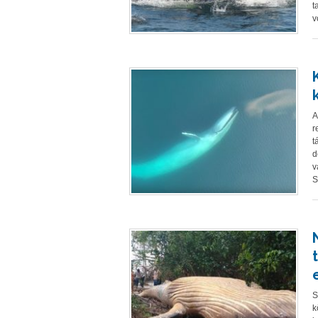
t
v
A
r
t
d
v
S
S
k