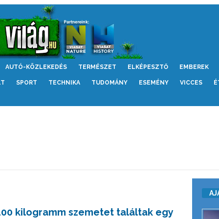
AUTÓ-KÖZLEKEDÉS
TERMÉSZET
ELKÉPESZTŐ
EMBEREK
LT
SPORT
TECHNIKA
TUDOMÁNY
ESEMÉNY
VICCES
É
AJ
100 kilogramm szemetet találtak egy