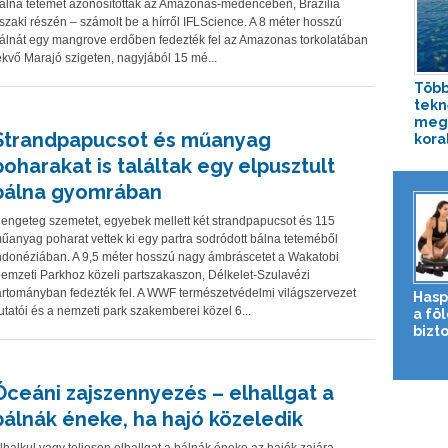
álna tetemét azonosították az Amazonas-medencében, Brazília
szaki részén – számolt be a hírről IFLScience. A 8 méter hosszú
álnát egy mangrove erdőben fedezték fel az Amazonas torkolatában
ekvő Marajó szigeten, nagyjából 15 mé...
Több
tekn
meg 
Strandpapucsot és műanyag
koral
poharakat is találtak egy elpusztult
bálna gyomrában
engeteg szemetet, egyebek mellett két strandpapucsot és 115
űanyag poharat vettek ki egy partra sodródott bálna teteméből
ndonéziában. A 9,5 méter hosszú nagy ámbráscetet a Wakatobi
emzeti Parkhoz közeli partszakaszon, Délkelet-Szulavézi
artományban fedezték fel. A WWF természetvédelmi világszervezet
Hasp
utatói és a nemzeti park szakemberei közel 6...
a fö
bizto
Óceáni zajszennyezés – elhallgat a
bálnák éneke, ha hajó közeledik