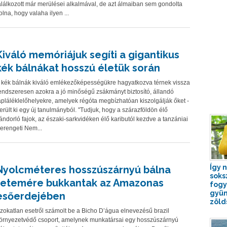
alálkozott már merülései alkalmával, de azt álmaiban sem gondolta
olna, hogy valaha ilyen ...
Kiváló memóriájuk segíti a gigantikus
kék bálnákat hosszú életük során
 kék bálnák kiváló emlékezőképességükre hagyatkozva térnek vissza
endszeresen azokra a jó minőségű zsákmányt biztosító, állandó
ápláléklelőhelyekre, amelyek régóta megbízhatóan kiszolgálják őket -
erült ki egy új tanulmányból. "Tudjuk, hogy a szárazföldön élő
ándorló fajok, az északi-sarkvidéken élő kaributól kezdve a tanzániai
erengeti Nem...
Így 
Nyolcméteres hosszúszárnyú bálna
soks
tetemére bukkantak az Amazonas
fogy
gyüm
esőerdejében
zöld
zokatlan esetről számolt be a Bicho D’água elnevezésű brazil
örnyezetvédő csoport, amelynek munkatársai egy hosszúszárnyú