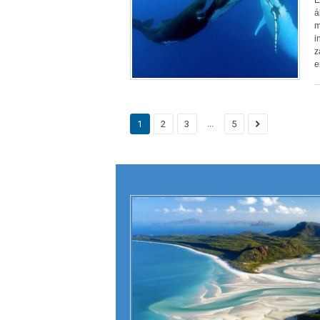
E
á
m
i
z
e
...
1
2
3
5