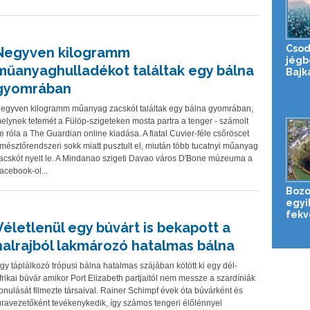
Csod
Negyven kilogramm
jégb
műanyaghulladékot találtak egy bálna
Bajk
gyomrában
egyven kilogramm műanyag zacskót találtak egy bálna gyomrában,
elynek tetemét a Fülöp-szigeteken mosta partra a tenger - számolt
e róla a The Guardian online kiadása. A fiatal Cuvier-féle csőröscet
mésztőrendszeri sokk miatt pusztult el, miután több tucatnyi műanyag
acskót nyelt le. A Mindanao szigeti Davao város D'Bone múzeuma a
acebook-ol...
Bozou
egyi
fekv
Véletlenül egy búvárt is bekapott a
halrajból lakmározó hatalmas bálna
gy táplálkozó trópusi bálna hatalmas szájában kötött ki egy dél-
frikai búvár amikor Port Elizabeth partjaitól nem messze a szardíniák
onulását filmezte társaival. Rainer Schimpf évek óta búvárként és
úravezetőként tevékenykedik, így számos tengeri élőlénnyel