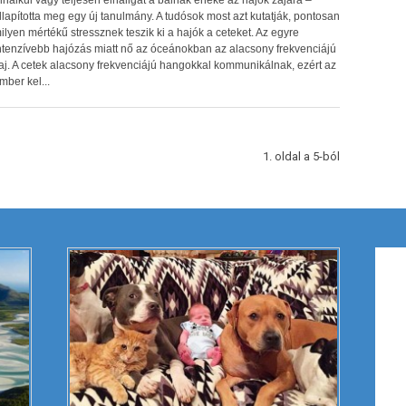
lhalkul vagy teljesen elhallgat a bálnák éneke az hajók zajára –
llapította meg egy új tanulmány. A tudósok most azt kutatják, pontosan
ilyen mértékű stressznek teszik ki a hajók a ceteket. Az egyre
ntenzívebb hajózás miatt nő az óceánokban az alacsony frekvenciájú
aj. A cetek alacsony frekvenciájú hangokkal kommunikálnak, ezért az
mber kel...
1. oldal a 5-ból