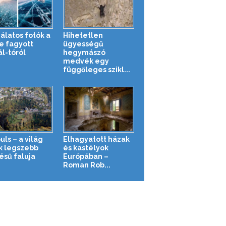
álatos fotók a
Hihetetlen
e fagyott
ügyességű
ál-tóról
hegymászó
medvék egy
függőleges szikl...
ls – a világ
Elhagyatott házak
k legszebb
és kastélyok
ésű faluja
Európában –
Roman Rob...