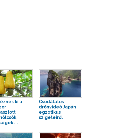
néznek ki a
Csodálatos
zor
drónvideó Japán
asztott
egzotikus
ölcsök,
szigeteiről
ségek ...