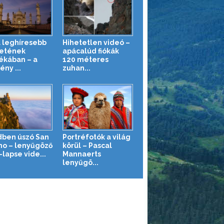
a leghíresebb
Hihetetlen videó –
etének
apácalúd fiókák
ékában – a
120 méteres
ny ...
zuhan...
dben úszó San
Portréfotók a világ
no – lenyűgöző
körül – Pascal
lapse vide...
Mannaerts
lenyűgö...