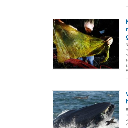
N
m
b
e
z
F
E
a
v
t