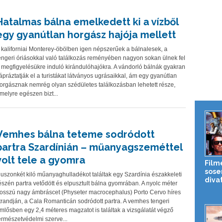
Hatalmas bálna emelkedett ki a vízből
egy gyanútlan horgász hajója mellett
 kaliforniai Monterey-öbölben igen népszerűek a bálnalesek, a
engeri óriásokkal való találkozás reményében nagyon sokan ülnek fel
 megfigyelésükre induló kirándulóhajókra. A vándorló bálnák gyakran
ápráztatják el a turistákat látványos ugrásaikkal, ám egy gyanútlan
orgásznak nemrég olyan szédületes találkozásban lehetett része,
melyre egészen bizt...
Vemhes bálna teteme sodródott
partra Szardínián – műanyagszeméttel
volt tele a gyomra
Film
sose
uszonkét kiló műanyaghulladékot találtak egy Szardínia északkeleti
diva
észén partra vetődött és elpusztult bálna gyomrában. A nyolc méter
osszú nagy ámbráscet (Physeter macrocephalus) Porto Cervo híres
trandján, a Cala Romanticán sodródott partra. A vemhes tengeri
mlősben egy 2,4 méteres magzatot is találtak a vizsgálatát végző
ermészetvédelmi szerve...