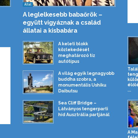
Állat
A leglelkesebb babaőrök –
együtt vigyáznak a család
állatai a kisbabára
A keleti blokk
közlekedését
meghatározó tíz
autótípus
Talá
A világ egyik legnagyobb
teng
buddha szobra, a
külö
élől
monumentális Ushiku
...
Daibutsu
Sea Cliff Bridge –
Látványos tengerparti
híd Ausztrália partjánál
A Ma
féle