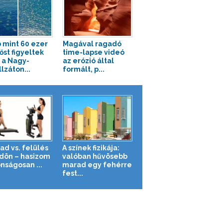
 mint 60 ezer
Magával ragadó
őst figyeltek
time-lapse videó
a Nagy-
az erózió által
lzáton...
formált, p...
ad vs. felülés
A színek fizikája:
ldön – hasizom
valóban hűvösebb
nságosan ...
marad egy fehérre
fest...