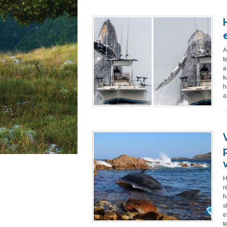
A
t
a
k
h
a
H
r
h
s
e
t