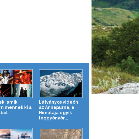
ek, amik
Látványos videón
m mennek ki a
az Annapurna, a
tból
Himalája egyik
leggyönyör...