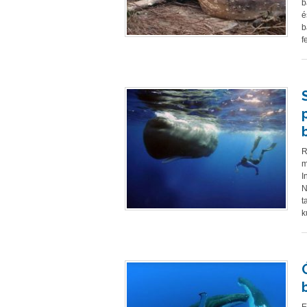
b
é
b
f
R
m
I
N
t
k