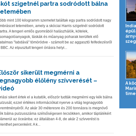
skót szigetnél partra sodródott bálna
tetemében
öbb mint 100 kilogramm szemetet találtak egy partra sodródott nagy
Indi
mbráscet tetemében, amely a skóciai Harris szigetnél sodródott
épül
artra. A tengeri emlős gyomrából halászhálók, kötelek,
árny
somagolóanyagok, táskák és műanyag poharak kerültek elő
szegé
atalmas "labdává" tömörödve - számolt be az aggasztó felfedezésről
 BBC. Az elpusztult tengeri óriásra helyi...
Először sikerült megmérni a
legnagyobb élőlény szívverését –
A kö
videó
Mari
time-
riási sikert értek el a kutatók, először tudták megmérni egy kék bálna
ulzusát, ezzel értékes információkat nyerve a világ legnagyobb
eremtményéről. Az akár 30 méteresre és 200 tonnásra is megnövő
ék bálna pulzusszáma szélsőségesen lecsökken, amikor táplálékért
lámerül az óceánba: ez általában 4-8, de akár 2 szívverést is
elenthet percenként. A k...