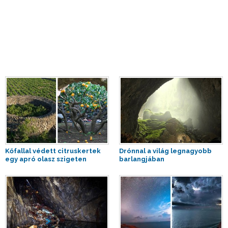
Kőfallal védett citruskertek
Drónnal a világ legnagyobb
egy apró olasz szigeten
barlangjában