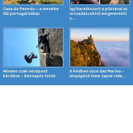
Casa do Penedo – a mesébe
Így barátkozott a pilótával az
illő portugál kőház
orvvadászoktól megmentett
c...
Minden csak nézőpont
A ködben úszó San Marino –
kérdése – becsapós fotók
lenyűgöző time-lapse vide...