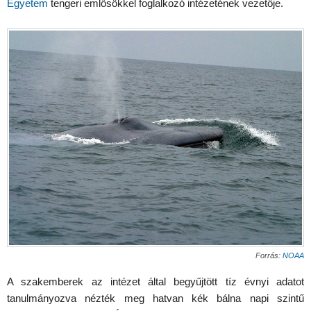
Egyetem
tengeri emlősökkel foglalkozó intézetének vezetője.
Forrás:
NOAA
A szakemberek az intézet által begyűjtött tíz évnyi adatot
tanulmányozva nézték meg hatvan kék bálna napi szintű