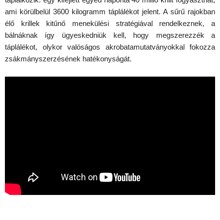
ami körülbelül 3600 kilogramm táplálékot jelent. A sűrű rajokban
élő krillek kitűnő menekülési stratégiával rendelkeznek, a
bálnáknak így ügyeskedniük kell, hogy megszerezzék a
táplálékot, olykor valóságos akrobatamutatványokkal fokozza
zsákmányszerzésének hatékonyságát.