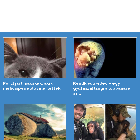
Pórul járt macskák, akik
Rendkívüli videó – egy
méhcsípés áldozatai lettek
gyufaszál lángra lobbanása
sz...