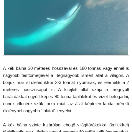
A kék bálna 30 méteres hosszával és 180 tonnás vagy ennél is
nagyobb testtömegével a legnagyobb ismert állat a világon. A
borjúk már születésükkor 2-3 tonnát nyomnak, és elérhetik a 7
méteres hosszúságot is. A kifejlett állat szája a megnyúlt
barázdákkal együtt képes 90 tonna táplálékot és vizet befogadni,
ennek ellenére szűk torka miatt az állat képtelen labda méretű
élőlénynél nagyobb “falatot” lenyelni.
A kék bálna szinte kizárólag lebegő világítórákokkal (krillekkel)
táplálkozik: egy kifejlett egyed naponta 40 millió krillt fogyaszthat,