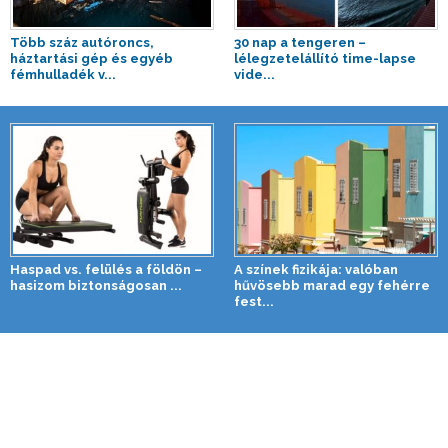
Több száz autóroncs,
30 nap a tengeren –
háztartási gép és egyéb
lélegzetelállító time-lapse
fémhulladék v...
vide...
Haspad vs. felülés a földön –
A színek fizikája: valóban
hasizom biztonságosan ...
hűvösebb marad egy fehérre
fest...