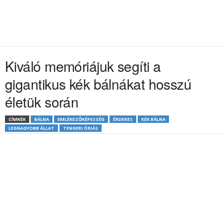
Kiváló memóriájuk segíti a
gigantikus kék bálnákat hosszú
életük során
CÍMKÉK
BÁLNA
EMLÉKEZŐKÉPESSÉG
ÉRDEKES
KÉK BÁLNA
LEGNAGYOBB ÁLLAT
TENGERI ÓRIÁS