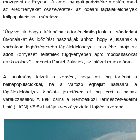
mozgását az Egyesült Államok nyugati partvidéke mentén, majd
az eredményeket összevetették az óceáni tápláléklelőhelyek
krillpopulációinak méretével.
“Úgy véljük, hogy a kék bálnák a történelmileg kialakult vándorlási
útvonalakat és időzítést használják ahhoz, hogy eljussanak a
várhatóan legbőségesebb tápláléklelőhelyek közelébe, majd az
adott környezeti feltételek függvényében apró módosításokat
eszközölnek” – mondta Daniel Palacios, az intézet munkatársa.
A tanulmány felveti a kérdést, hogy mi fog történni a
bálnapopulációkkal, ha a változó éghajlat hatására a
tápláléklelőhelyek kínálata jelentősen el fog térni a bálnák
várakozásaitól. A kék bálna a Nemzetközi Természetvédelmi
Unió (IUCN) Vörös Listáján veszélyeztetett fajként szerepel.