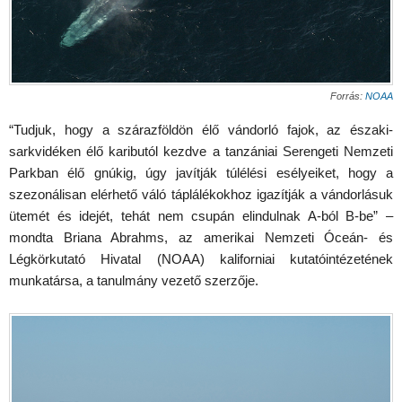
Forrás:
NOAA
“Tudjuk, hogy a szárazföldön élő vándorló fajok, az északi-
sarkvidéken élő kaributól kezdve a tanzániai Serengeti Nemzeti
Parkban élő gnúkig, úgy javítják túlélési esélyeiket, hogy a
szezonálisan elérhető váló táplálékokhoz igazítják a vándorlásuk
ütemét és idejét, tehát nem csupán elindulnak A-ból B-be” –
mondta Briana Abrahms, az amerikai Nemzeti Óceán- és
Légkörkutató Hivatal (NOAA) kaliforniai kutatóintézetének
munkatársa, a tanulmány vezető szerzője.