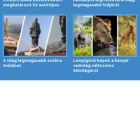
meghatározó tíz autótípus
legmagasabb hídjáról
A világ legmagasabb szobra
Lenyűgöző képek a kenyai
Indiában
vadvilág változatos
élővilágáról