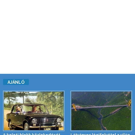
AJÁNLÓ
A keleti blokk közlekedését
Látványos légifelvétel a világ