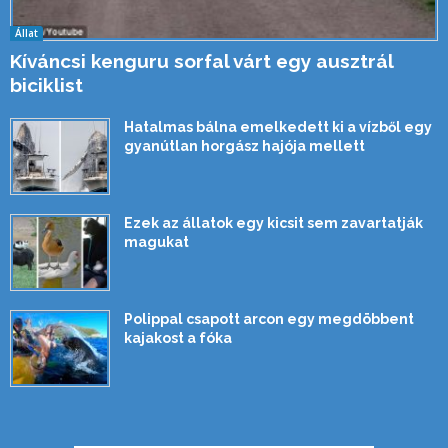
Állat
Kíváncsi kenguru sorfal várt egy ausztrál
biciklist
Hatalmas bálna emelkedett ki a vízből egy
gyanútlan horgász hajója mellett
Ezek az állatok egy kicsit sem zavartatják
magukat
Polippal csapott arcon egy megdöbbent
kajakost a fóka