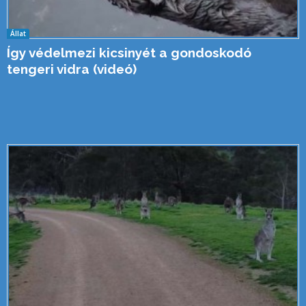
Állat
Így védelmezi kicsinyét a gondoskodó
tengeri vidra (videó)