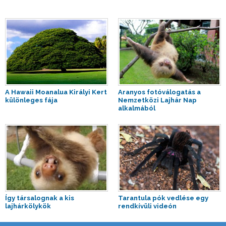
A Hawaii Moanalua Királyi Kert
Aranyos fotóválogatás a
különleges fája
Nemzetközi Lajhár Nap
alkalmából
Így társalognak a kis
Tarantula pók vedlése egy
lajhárkölykök
rendkívüli videón