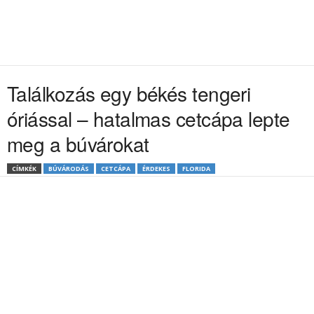
Találkozás egy békés tengeri
óriással – hatalmas cetcápa lepte
meg a búvárokat
CÍMKÉK
BÚVÁRODÁS
CETCÁPA
ÉRDEKES
FLORIDA