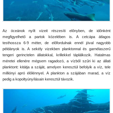
Az óceánok nyílt vizeit részesíti előnyben, de időnként
megfigyelhető a partok közelében is. A cetcápa átlagos
testhossza 6-9 méter, de előfordulnak ennél jóval nagyobb
példányok is. A sekély vizekben planktonnal és garnélaszerű
tengeri gerinctelen állatokkal, krillekkel táplálkozik. Hatalmas
méretei ellenére mégsem ragadozó, a vízből szűri ki az állati
planktont: kitátja a száját, amelyen keresztül befolyik a víz, tele
milliónyi apró élőlénnyel. A plankton a szájában marad, a víz
pedig a kopoltyúnyílásain keresztül távozik.