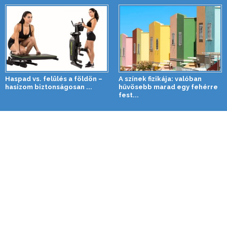
Haspad vs. felülés a földön –
A színek fizikája: valóban
hasizom biztonságosan ...
hűvösebb marad egy fehérre
fest...