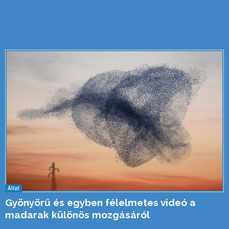
Állat
Gyönyörű és egyben félelmetes videó a
madarak különös mozgásáról