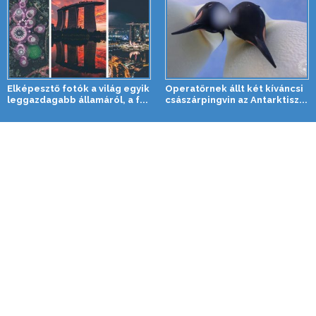
Elképesztő fotók a világ egyik
Operatőrnek állt két kíváncsi
leggazdagabb államáról, a f...
császárpingvin az Antarktisz...