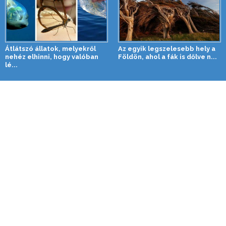
Átlátszó állatok, melyekről
Az egyik legszelesebb hely a
nehéz elhinni, hogy valóban
Földön, ahol a fák is dőlve n...
lé...