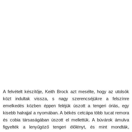
A felvételt készítője, Keith Brock azt mesélte, hogy az utolsók
közt indultak vissza, s nagy szerencséjükre a felszínre
emelkedés közben éppen feléjük úszott a tengeri óriás, egy
kisebb halrajjal a nyomában. A békés cetcápa több tucat remora
és cobia társaságában úszott el mellettük. A búvárok ámulva
figyelték a lenyűgöző tengeri élőlényt, és mint mondták,