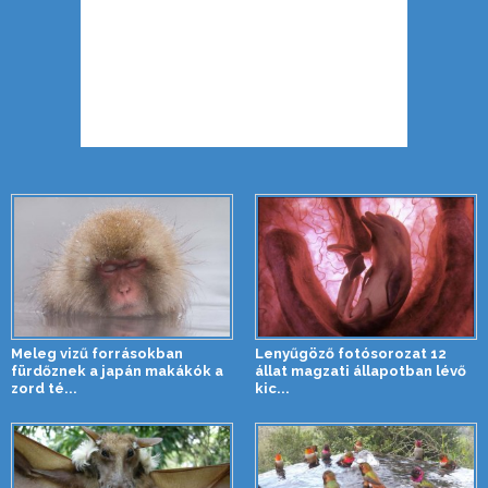
Meleg vizű forrásokban
Lenyűgöző fotósorozat 12
fürdőznek a japán makákók a
állat magzati állapotban lévő
zord té...
kic...