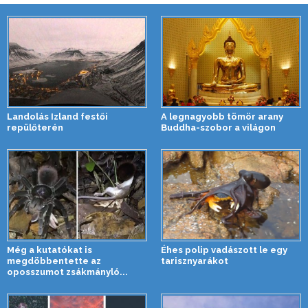
Landolás Izland festői
A legnagyobb tömör arany
repülőterén
Buddha-szobor a világon
Még a kutatókat is
Éhes polip vadászott le egy
megdöbbentette az
tarisznyarákot
oposszumot zsákmányló...