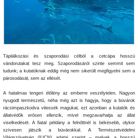
Táplálkozási és szaporodási célból a cetcápa hosszú
vándorutakat tesz meg. Szaporodásáról szinte semmit sem
tudunk; a kutatóknak eddig még nem sikerült megfigyelni sem a
párosodását, sem az ellését.
A hatalmas tengeri élőlény az emberre veszélytelen. Nagyon
nyugodt természetű, néha még azt is hagyja, hogy a búvárok
rácsimpaszkodva vitessék magukat, ezt azonban a kutatók és
állatvédők erősen ellenzik, mivel megzavarhatja az állat
viselkedését. A fiatal példány a felnőttnél is békésebb, olykor
szívesen játszik a búvárokkal. A Természetvédelmi
Világszövetség (IUCN) adatai szerint – melyek a hosszú