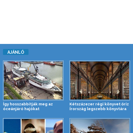
AJÁNLÓ
Így hosszabbítják meg az
Kétszázezer régi könyvet őriz
óceánjáró hajókat
Írország legszebb könyvtára