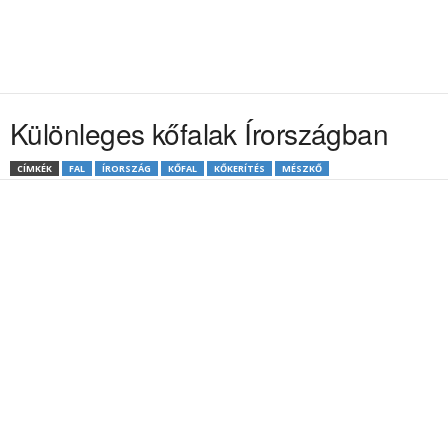
Különleges kőfalak Írországban
CÍMKÉK
FAL
ÍRORSZÁG
KŐFAL
KŐKERÍTÉS
MÉSZKŐ