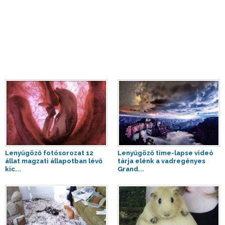
Lenyűgöző fotósorozat 12
Lenyűgöző time-lapse videó
állat magzati állapotban lévő
tárja elénk a vadregényes
kic...
Grand...