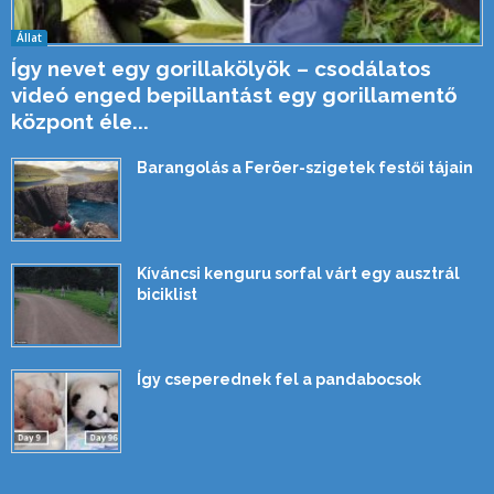
Állat
Így nevet egy gorillakölyök – csodálatos
videó enged bepillantást egy gorillamentő
központ éle...
Barangolás a Feröer-szigetek festői tájain
Kíváncsi kenguru sorfal várt egy ausztrál
biciklist
Így cseperednek fel a pandabocsok