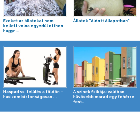
Ezeket az állatokat nem
Állatok “áldott állapotban”
kellett volna egyedül otthon
hagyn...
Haspad vs. felülés a földön –
A színek fizikája: valóban
hasizom biztonságosan ...
hűvösebb marad egy fehérre
fest...