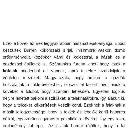
Ezek a kövek az írek leggyakrabban használt építőanyaga. Ebből
készültek Burren kőkorszaki sírjai, Inishmore vaskori domb
erődítményei,a középkor várai és kolostorai, a házak és a
gazdasági épületek is. Számunkra furcsa lehet, hogy ezek a
kőfalak
mindenhol ott vannak, apró telkekre szabdalják a
végtelen mezőket. Magyarázata, hogy amikor a gazdák
hozzáláttak a földműveléshez, először el kellett távolítaniuk a
köveket a földből, hogy szántani lehessen. Egyetlen logikus
helyre lehetett pakolni a sziklákat: a telekhatárokra. Így alakult ki,
hogy a telkeket
kőkerítés
ek veszik körül. Ezeknek a falaknak a
másik jellegzetessége, hogy a földek és legelők körül habarcs
nélkül, egyszerűen egymásra pakolták a köveket. Így egy laza,
omladékony fal épült. Az állatok hamar rájöttek, hogy a fal