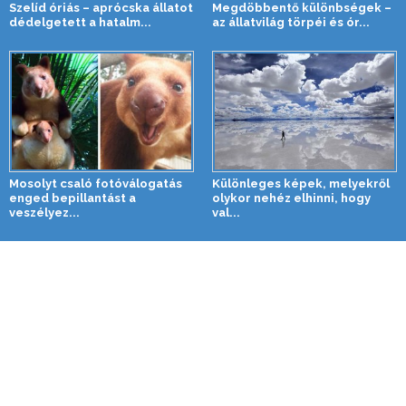
Szelíd óriás – aprócska állatot
Megdöbbentő különbségek –
dédelgetett a hatalm...
az állatvilág törpéi és ór...
Mosolyt csaló fotóválogatás
Különleges képek, melyekről
enged bepillantást a
olykor nehéz elhinni, hogy
veszélyez...
val...