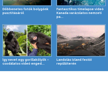
Döbbenetes fotók bolygónk
Fantasztikus timelapse videó
pusztításáról
Kanada varázslatos nemzeti
pa...
Így nevet egy gorillakölyök –
Landolás Izland festői
csodálatos videó enged...
repülőterén