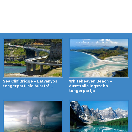
Sea Cliff Bridge – Látványos
Whiteheaven Beach –
tengerparti híd Ausztrá...
Ausztrália legszebb
tengerpartja