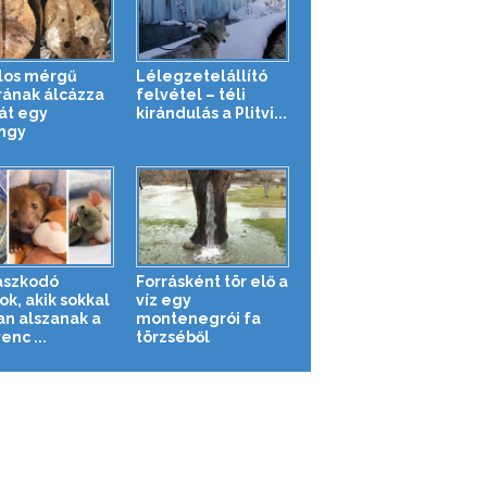
los mérgű
Lélegzetelállító
rának álcázza
felvétel – téli
t egy
kirándulás a Plitvi...
ngy
aszkodó
Forrásként tör elő a
ok, akik sokkal
víz egy
an alszanak a
montenegrói fa
nc ...
törzséből