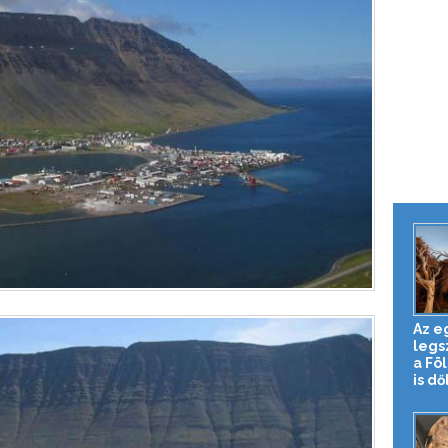
Az e
legs
a Föl
is dő