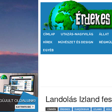
Érdekes
CÍMLAP
UTAZÁS-NAGYVILÁG
ÁLLAT
Világ
HÍREK
MŰVÉSZET ÉS DESIGN
RÉGMÚ
EGYÉB
Landolás Izland fes
CÍMKÉK
ÉRDEKES
ÍSAFJÖRÐUR
IZLAND
KÜLÖ