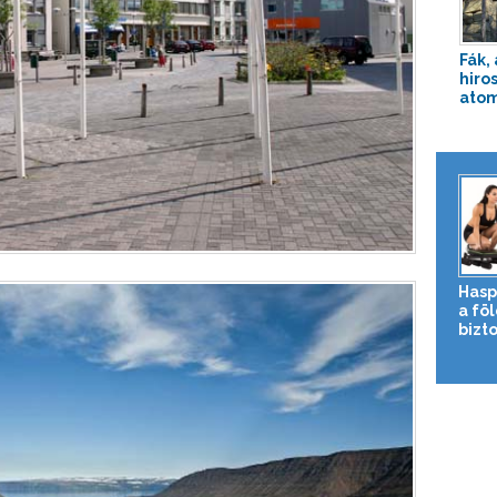
Fák,
hiro
ato
Hasp
a fö
bizto