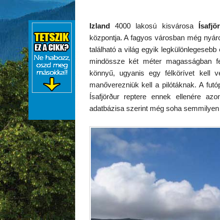
Izland
4000 lakosú kisvárosa
Ísafjö
központja. A fagyos városban még nyáron
található a világ egyik legkülönlegesebb 
mindössze két méter magasságban 
könnyű, ugyanis egy félkörívet kell v
manőverezniük kell a pilótáknak. A futó
Ísafjörður reptere ennek ellenére az
adatbázisa szerint még soha semmilyen 