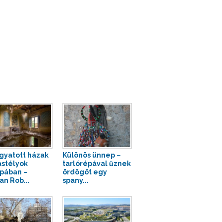
gyatott házak
Különös ünnep –
astélyok
tarlórépával űznek
pában –
ördögöt egy
n Rob...
spany...