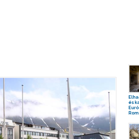
Elha
és k
Euró
Roma