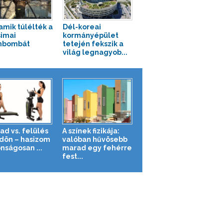
 amik túlélték a
Dél-koreai
simai
kormányépület
mbombát
tetején fekszik a
világ legnagyob...
ad vs. felülés
A színek fizikája:
ldön – hasizom
valóban hűvösebb
nságosan ...
marad egy fehérre
fest...