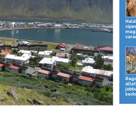
Halá
vipe
magá
vara
Rag
állat
jobb
kedve