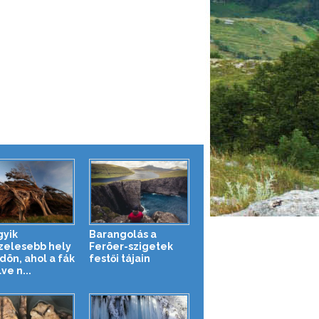
gyik
Barangolás a
zelesebb hely
Feröer-szigetek
dön, ahol a fák
festői tájain
lve n...