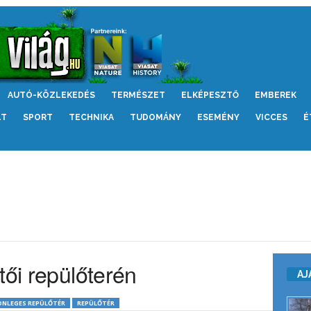
AUTÓ-KÖZLEKEDÉS
TERMÉSZET
ELKÉPESZTŐ
EMBEREK
LT
SPORT
TECHNIKA
TUDOMÁNY
ESEMÉNY
VICCES
É
tői repülőterén
AJ
NLEGES REPÜLŐTÉR
REPÜLŐTÉR