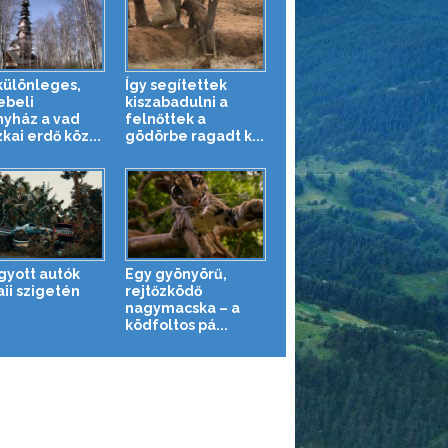
különleges,
Így segítettek
beli
kiszabadulni a
nyház a vad
felnőttek a
kai erdő köz...
gödörbe ragadt k...
gyott autók
Egy gyönyörű,
ii szigetén
rejtőzködő
nagymacska – a
ködfoltos pá...