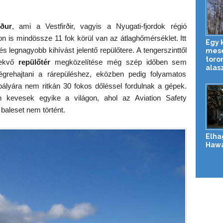
rður
, ami a Vestfirðir, vagyis a Nyugati-fjordok régió
 is mindössze 11 fok körül van az átlaghőmérséklet. Itt
Egy 
és legnagyobb kihívást jelentő repülőtere. A tengerszinttől
mese
toro
fekvő
repülőtér
megközelítése még szép időben sem
alasz
égrehajtani a rárepüléshez, eközben pedig folyamatos
pályára nem ritkán 30 fokos dőléssel fordulnak a gépek.
on kevesek egyike a világon, ahol az Aviation Safety
baleset nem történt.
Elha
Hawa