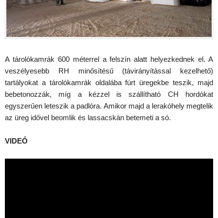
A tárolókamrák 600 méterrel a felszín alatt helyezkednek el. A
veszélyesebb RH minősítésű (távirányítással kezelhető)
tartályokat a tárolókamrák oldalába fúrt üregekbe teszik, majd
bebetonozzák, míg a kézzel is szállítható CH hordókat
egyszerűen leteszik a padlóra. Amikor majd a lerakóhely megtelik
az üreg idővel beomlik és lassacskán betemeti a só.
VIDEÓ