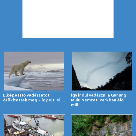
Elképesztő vadászatot
Így indul vadászni a Gunung
örökítettek meg – így ejti el ...
Mulu Nemzeti Parkban élő
milli...