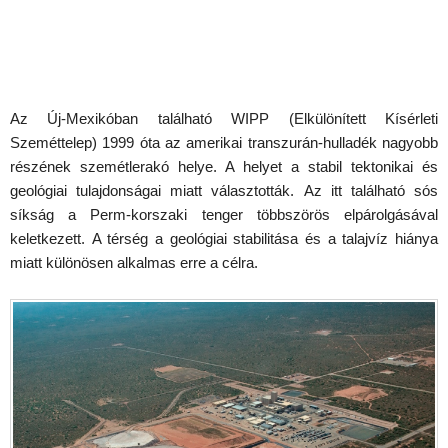
Az Új-Mexikóban található WIPP (Elkülönített Kísérleti
Szeméttelep) 1999 óta az amerikai transzurán-hulladék nagyobb
részének szemétlerakó helye. A helyet a stabil tektonikai és
geológiai tulajdonságai miatt választották. Az itt található sós
síkság a Perm-korszaki tenger többszörös elpárolgásával
keletkezett. A térség a geológiai stabilitása és a talajvíz hiánya
miatt különösen alkalmas erre a célra.