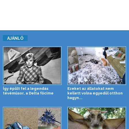
AJÁNLÓ
Így épült fel a legendás
Ezeket az állatokat nem
tévéműsor, a Delta főcíme
kellett volna egyedül otthon
hagyn...