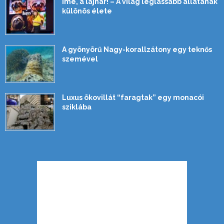
Íme, a lajhár! – A világ leglassabb állatának
különös élete
A gyönyörű Nagy-korallzátony egy teknős
szemével
Luxus ökovillát “faragtak” egy monacói
sziklába