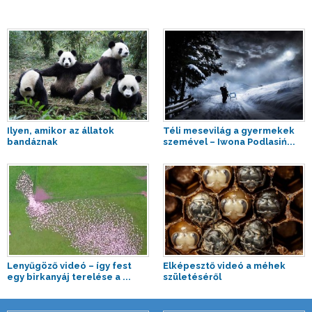
Ilyen, amikor az állatok
Téli mesevilág a gyermekek
bandáznak
szemével – Iwona Podlasiń...
Lenyűgöző videó – így fest
Elképesztő videó a méhek
egy birkanyáj terelése a ...
születéséről