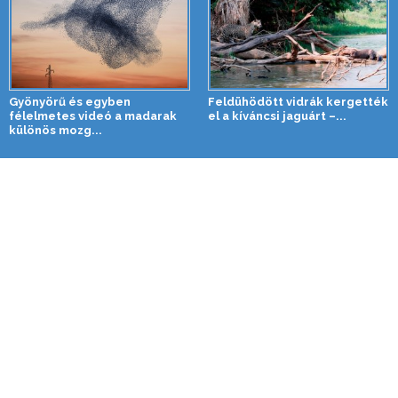
Gyönyörű és egyben
Feldühödött vidrák kergették
félelmetes videó a madarak
el a kíváncsi jaguárt –...
különös mozg...