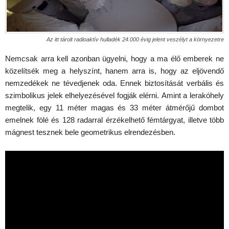
Az itt tárolt radioaktív hulladék 24.000 évig jelent veszélyt a környezetre
Nemcsak arra kell azonban ügyelni, hogy a ma élő emberek ne
közelítsék meg a helyszínt, hanem arra is, hogy az eljövendő
nemzedékek ne tévedjenek oda. Ennek biztosítását verbális és
szimbolikus jelek elhelyezésével fogják elérni. Amint a lerakóhely
megtelik, egy 11 méter magas és 33 méter átmérőjű dombot
emelnek fölé és 128 radarral érzékelhető fémtárgyat, illetve több
mágnest tesznek bele geometrikus elrendezésben.