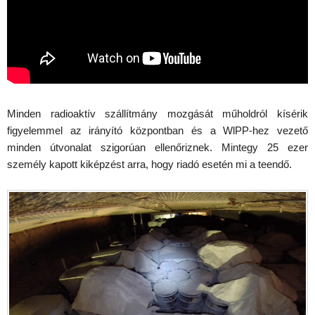
Minden radioaktív szállítmány mozgását műholdról kísérik
figyelemmel az irányító központban és a WlPP-hez vezető
minden útvonalat szigorúan ellenőriznek. Mintegy 25 ezer
személy kapott kiképzést arra, hogy riadó esetén mi a teendő.