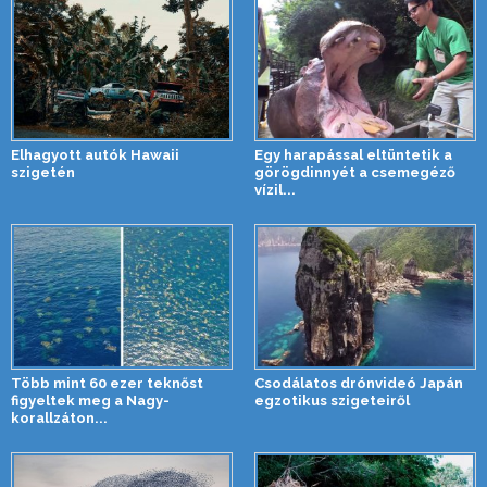
Elhagyott autók Hawaii
Egy harapással eltüntetik a
szigetén
görögdinnyét a csemegéző
vízil...
Több mint 60 ezer teknőst
Csodálatos drónvideó Japán
figyeltek meg a Nagy-
egzotikus szigeteiről
korallzáton...