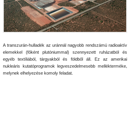
A transzurán-hulladék az uránnál nagyobb rendszámú radioaktív
elemekkel (főként plutóniummal) szennyezett ruházatból és
egyéb textíliából, tárgyakból és földből áll. Ez az amerikai
nukleáris kutatóprogramok legveszedelmesebb mellékterméke,
melynek elhelyezése komoly feladat.