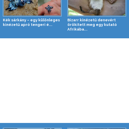
Kék sárkány – egy különleges
Bizarr kinézetű denevért
kinézetű apró tengeri é...
örökített meg egy kutató
Afrikába...