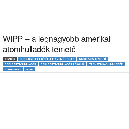
WIPP – a legnagyobb amerikai
atomhulladék temető
CÍMKÉK
ELKÜLÖNÍTETT KÍSÉRLETI SZEMÉTTELEP
NUKLEÁRIS TEMETŐ
RADIOAKTÍV HULLADÉK
RADIOAKTÍV HULLADÉK TÁROLÓ
TRANSZURÁN-HULLADÉK
TUDOMÁNY
WIPP