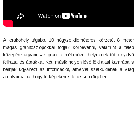
A lerakóhely tágabb, 10 négyzetkilométeres körzetét 8 méter
magas gránitoszlopokkal fogják körbevenni, valamint a telep
közepére ugyancsak gránit emlékművet helyeznek több nyelvű
felirattal és ábrákkal. Két, másik helyen lévő föld alatti kamrába is
beírják ugyanezt az információt, amelyet szétküldenek a világ
archívumaiba, hogy térképeken is lehessen rögzíteni.