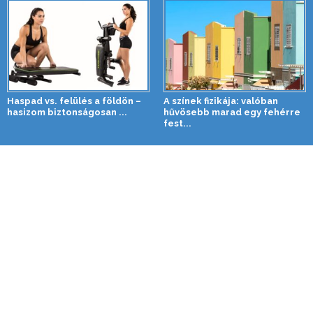
Haspad vs. felülés a földön –
A színek fizikája: valóban
hasizom biztonságosan ...
hűvösebb marad egy fehérre
fest...