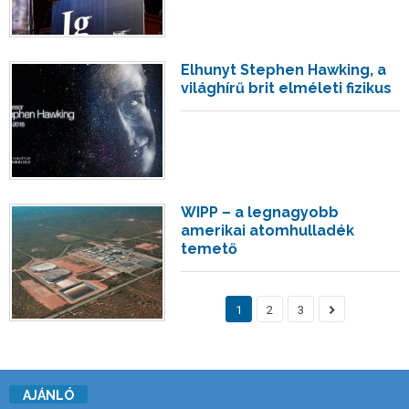
Elhunyt Stephen Hawking, a
világhírű brit elméleti fizikus
WIPP – a legnagyobb
amerikai atomhulladék
temető
1
2
3
AJÁNLÓ