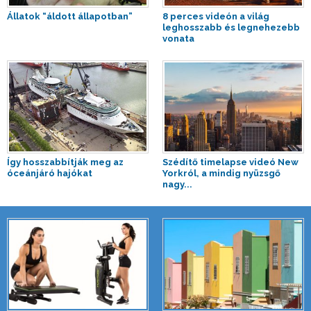
Állatok “áldott állapotban”
8 perces videón a világ
leghosszabb és legnehezebb
vonata
Így hosszabbítják meg az
Szédítő timelapse videó New
óceánjáró hajókat
Yorkról, a mindig nyüzsgő
nagy...