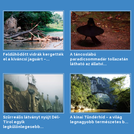
Feldühödött vidrák kergették
A táncoslábú
el a kíváncsi jaguárt –...
paradicsommadár tollazatán
látható az állatvi...
Szürreális látványt nyújt Dél-
A kínai Tündérhíd – a világ
Tirol egyik
legnagyobb természetes b...
legkülönlegesebb...