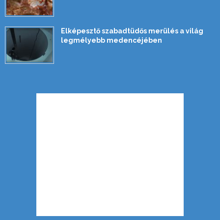
Elképesztő szabadtüdős merülés a világ
legmélyebb medencéjében