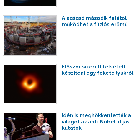
A század második felétől
működhet a fúziós erőmű
Először sikerült felvételt
készíteni egy fekete lyukról
Idén is meghökkentették a
világot az anti-Nobel-díjas
kutatók