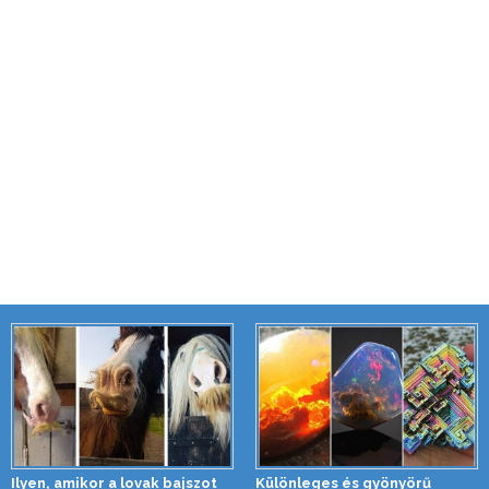
Ilyen, amikor a lovak bajszot
Különleges és gyönyörű