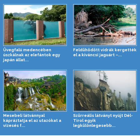
Üvegfalú medencében
Feldühödött vidrák kergették
úszkálnak az elefántok egy
el a kíváncsi jaguárt –...
japán állat...
Mesebeli látvánnyal
Szürreális látványt nyújt Dél-
kápráztatja el az utazókat a
Tirol egyik
vízesés f...
legkülönlegesebb...