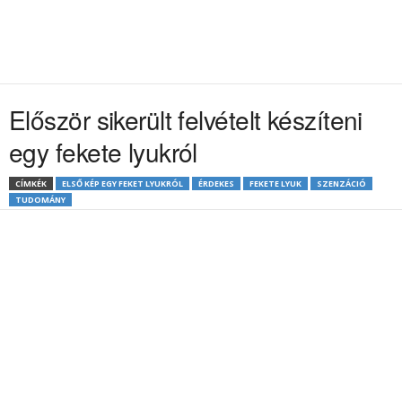
Először sikerült felvételt készíteni
egy fekete lyukról
CÍMKÉK
ELSŐ KÉP EGY FEKET LYUKRÓL
ÉRDEKES
FEKETE LYUK
SZENZÁCIÓ
TUDOMÁNY