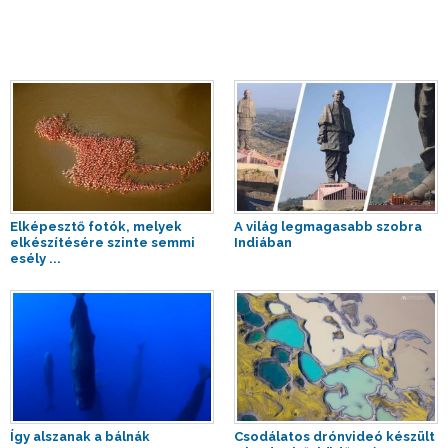
Elképesztő fotók, melyek
A világ legmagasabb szobra
elkészítésére szinte semmi
Indiában
esély ...
Így alszanak a bálnák
Csodálatos drónvideó készült