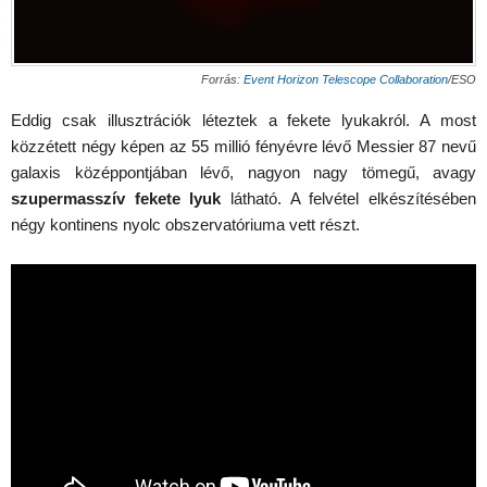
Forrás:
Event Horizon Telescope Collaboration
/ESO
Eddig csak illusztrációk léteztek a fekete lyukakról. A most
közzétett négy képen az 55 millió fényévre lévő Messier 87 nevű
galaxis középpontjában lévő, nagyon nagy tömegű, avagy
szupermasszív fekete lyuk
látható. A felvétel elkészítésében
négy kontinens nyolc obszervatóriuma vett részt.