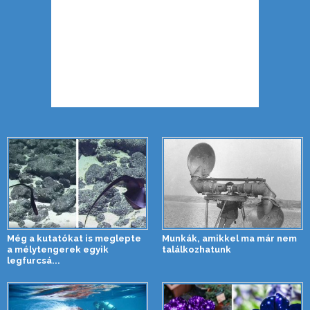
Még a kutatókat is meglepte
Munkák, amikkel ma már nem
a mélytengerek egyik
találkozhatunk
legfurcsá...