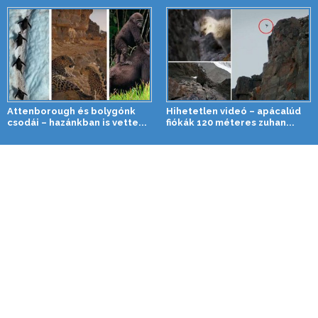
Attenborough és bolygónk
Hihetetlen videó – apácalúd
csodái – hazánkban is vette...
fiókák 120 méteres zuhan...