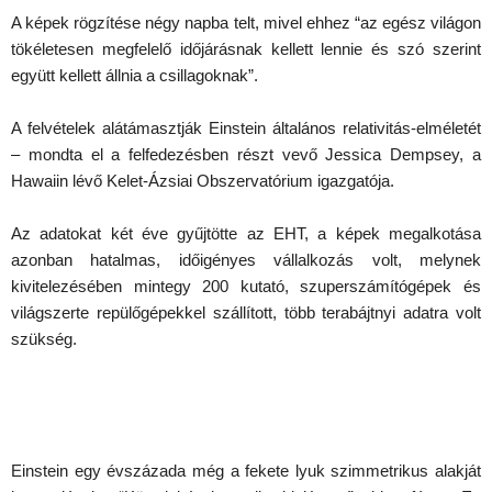
A képek rögzítése négy napba telt, mivel ehhez “az egész világon
tökéletesen megfelelő időjárásnak kellett lennie és szó szerint
együtt kellett állnia a csillagoknak”.
A felvételek alátámasztják Einstein általános relativitás-elméletét
– mondta el a felfedezésben részt vevő Jessica Dempsey, a
Hawaiin lévő Kelet-Ázsiai Obszervatórium igazgatója.
Az adatokat két éve gyűjtötte az EHT, a képek megalkotása
azonban hatalmas, időigényes vállalkozás volt, melynek
kivitelezésében mintegy 200 kutató, szuperszámítógépek és
világszerte repülőgépekkel szállított, több terabájtnyi adatra volt
szükség.
Einstein egy évszázada még a fekete lyuk szimmetrikus alakját