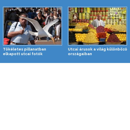
Tökéletes pillanatban
Utcai árusok a világ különböző
elkapott utcai fotók
országaiban