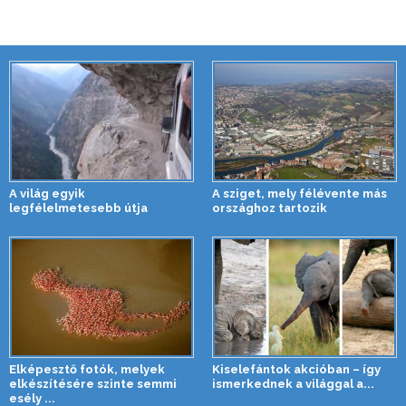
A világ egyik
A sziget, mely félévente más
legfélelmetesebb útja
országhoz tartozik
Elképesztő fotók, melyek
Kiselefántok akcióban – így
elkészítésére szinte semmi
ismerkednek a világgal a...
esély ...