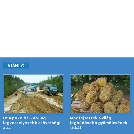
AJÁNLÓ
Út a pokolba – a világ
Megfejtették a világ
legveszélyesebb szövetségi
legbüdösebb gyümölcsének
au...
titkát