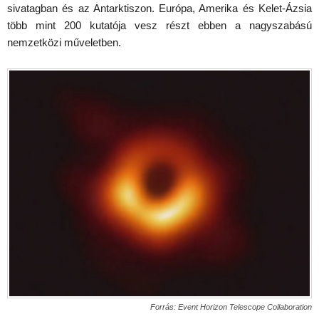
sivatagban és az Antarktiszon. Európa, Amerika és Kelet-Ázsia
több mint 200 kutatója vesz részt ebben a nagyszabású
nemzetközi műveletben.
Forrás: Event Horizon Telescope Collaboration