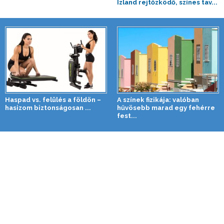
Izland rejtőzködő, színes tav...
Haspad vs. felülés a földön –
A színek fizikája: valóban
hasizom biztonságosan ...
hűvösebb marad egy fehérre
fest...