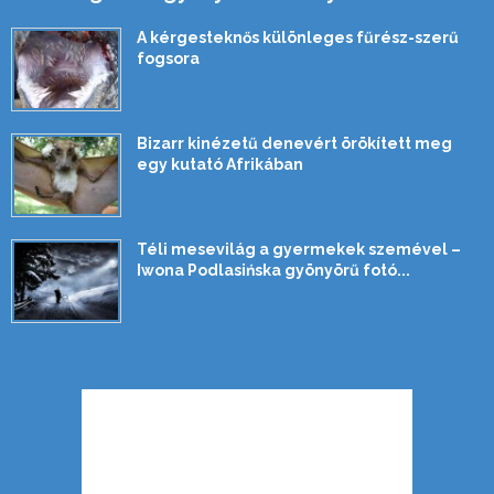
A kérgesteknős különleges fűrész-szerű
fogsora
Bizarr kinézetű denevért örökített meg
egy kutató Afrikában
Téli mesevilág a gyermekek szemével –
Iwona Podlasińska gyönyörű fotó...