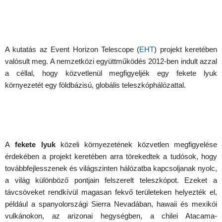
A kutatás az Event Horizon Telescope (
EHT
) projekt keretében
valósult meg. A nemzetközi együttműködés 2012-ben indult azzal
a céllal, hogy közvetlenül megfigyeljék egy fekete lyuk
környezetét egy földbázisú, globális teleszkóphálózattal.
A
fekete lyuk
közeli környezetének közvetlen megfigyelése
érdekében a projekt keretében arra törekedtek a tudósok, hogy
továbbfejlesszenek és világszinten hálózatba kapcsoljanak nyolc,
a világ különböző pontjain felszerelt teleszkópot. Ezeket a
távcsöveket rendkívül magasan fekvő területeken helyezték el,
például a spanyolországi Sierra Nevadában, hawaii és mexikói
vulkánokon, az arizonai hegységben, a chilei Atacama-