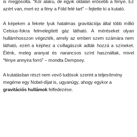
is megjósolta. “Kör alakú, de egyik oldalán erősebb a fénye. Ez
azért van, mert ez a fény a Föld felé tart” – fejtette ki a kutató.
A képeken a fekete lyuk hatalmas gravitációja által több millió
Celsius-fokra felmelegített gáz látható. A méréseket olyan
hullámhosszon végezték, amely az emberi szem számára nem
látható, ezért a képhez a csillagászok adták hozzá a színeket.
Élénk, meleg aranyat és narancsos színt használtak, mivel
“fénye annyira forró” – mondta Dempsey.
A kutatásban részt nem vevő tudósok szerint a teljesítmény
megérne egy Nobel-díjat is, ugyanúgy, ahogy egykor a
gravitációs hullámok
felfedezése.