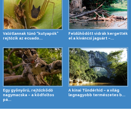
Valótlannak tűnő “kutyapók”
Feldühödött vidrák kergették
rejtőzik az ecuado...
el a kíváncsi jaguárt –...
Egy gyönyörű, rejtőzködő
A kínai Tündérhíd – a világ
nagymacska – a ködfoltos
legnagyobb természetes b...
pá...