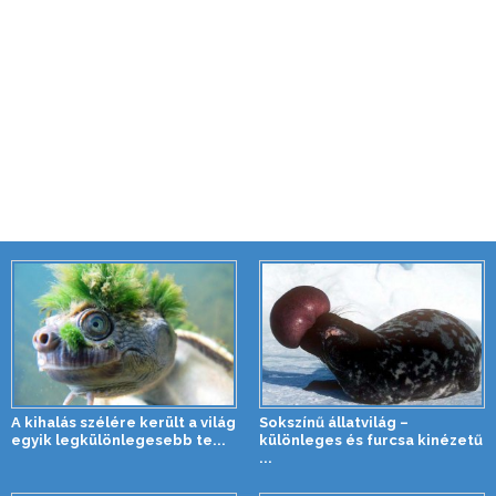
A kihalás szélére került a világ
Sokszínű állatvilág –
egyik legkülönlegesebb te...
különleges és furcsa kinézetű
...