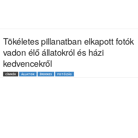
Tökéletes pillanatban elkapott fotók
vadon élő állatokról és házi
kedvencekről
CÍMKÉK
ÁLLATOK
ÉRDEKES
FOTÓZÁS