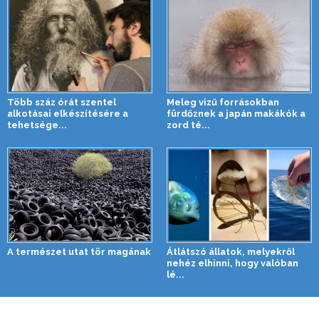
Több száz órát szentel
Meleg vizű forrásokban
alkotásai elkészítésére a
fürdőznek a japán makákók a
tehetsége...
zord té...
A természet utat tör magának
Átlátszó állatok, melyekről
nehéz elhinni, hogy valóban
lé...