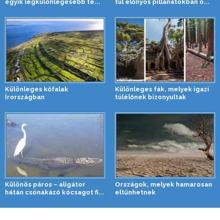
egyik legkülönlegesebb te...
túl előnyös pillanatokban ö...
Különleges kőfalak
Különleges fák, melyek igazi
Írországban
túlélőnek bizonyultak
Különös páros – aligátor
Országok, melyek hamarosan
hátán csónakázó kócsagot fi...
eltűnhetnek