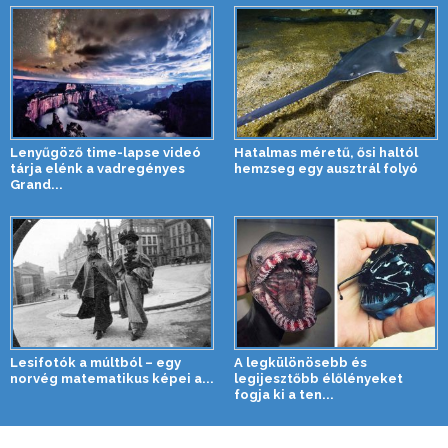
Lenyűgöző time-lapse videó
Hatalmas méretű, ősi haltól
tárja elénk a vadregényes
hemzseg egy ausztrál folyó
Grand...
Lesifotók a múltból – egy
A legkülönösebb és
norvég matematikus képei a...
legijesztőbb élőlényeket
fogja ki a ten...