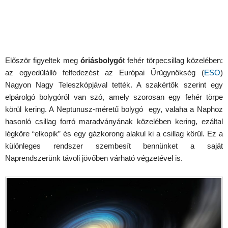
Először figyeltek meg
óriásbolygó
t fehér törpecsillag közelében:
az egyedülálló felfedezést az Európai Űrügynökség (
ESO
)
Nagyon Nagy Teleszkópjával tették. A szakértők szerint egy
elpárolgó bolygóról van szó, amely szorosan egy fehér törpe
körül kering. A Neptunusz-méretű bolygó egy, valaha a Naphoz
hasonló csillag forró maradványának közelében kering, ezáltal
légköre “elkopik” és egy gázkorong alakul ki a csillag körül. Ez a
különleges rendszer szembesít bennünket a saját
Naprendszerünk távoli jövőben várható végzetével is.