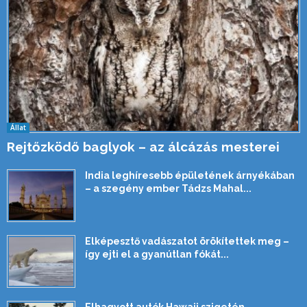
Állat
Rejtőzködő baglyok – az álcázás mesterei
India leghíresebb épületének árnyékában
– a szegény ember Tádzs Mahal...
Elképesztő vadászatot örökítettek meg –
így ejti el a gyanútlan fókát...