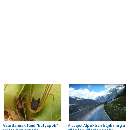
Valótlannak tűnő “kutyapók”
A svájci Alpokban bújik meg a