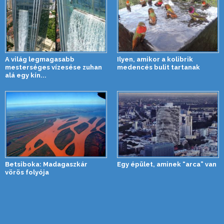
A világ legmagasabb
Ilyen, amikor a kolibrik
mesterséges vízesése zuhan
medencés bulit tartanak
alá egy kín...
Betsiboka: Madagaszkár
Egy épület, aminek “arca” van
vörös folyója