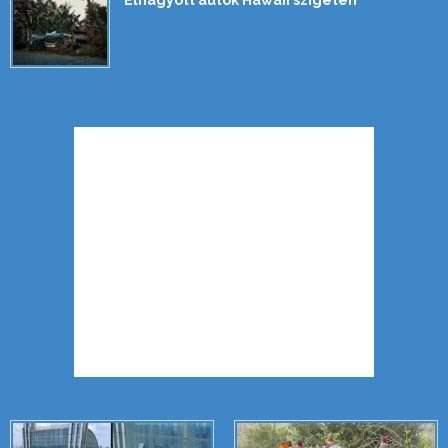
Elhagyott autók Hawaii szigetén