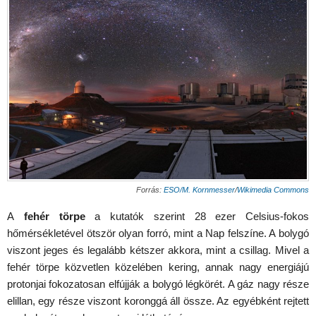
Forrás:
ESO/M. Kornmesser
/
Wikimedia Commons
A
fehér törpe
a kutatók szerint 28 ezer Celsius-fokos
hőmérsékletével ötször olyan forró, mint a Nap felszíne. A bolygó
viszont jeges és legalább kétszer akkora, mint a csillag. Mivel a
fehér törpe közvetlen közelében kering, annak nagy energiájú
protonjai fokozatosan elfújják a bolygó légkörét. A gáz nagy része
elillan, egy része viszont koronggá áll össze. Az egyébként rejtett