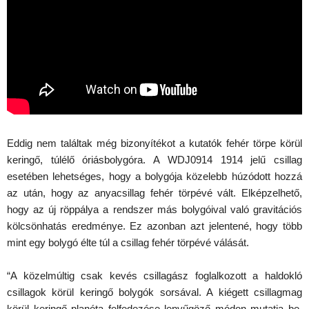
Eddig nem találtak még bizonyítékot a kutatók fehér törpe körül
keringő, túlélő óriásbolygóra. A WDJ0914 1914 jelű csillag
esetében lehetséges, hogy a bolygója közelebb húzódott hozzá
az után, hogy az anyacsillag fehér törpévé vált. Elképzelhető,
hogy az új röppálya a rendszer más bolygóival való gravitációs
kölcsönhatás eredménye. Ez azonban azt jelentené, hogy több
mint egy bolygó élte túl a csillag fehér törpévé válását.
“A közelmúltig csak kevés csillagász foglalkozott a haldokló
csillagok körül keringő bolygók sorsával. A kiégett csillagmag
körül keringő planéta felfedezése lenyűgöző módon mutatja be,