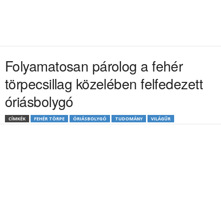
Folyamatosan párolog a fehér
törpecsillag közelében felfedezett
óriásbolygó
CÍMKÉK
FEHÉR TÖRPE
ÓRIÁSBOLYGÓ
TUDOMÁNY
VILÁGŰR