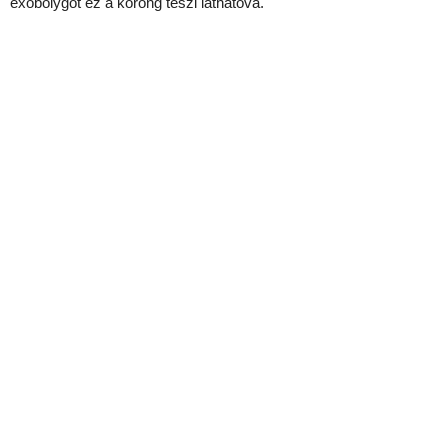
exobolygót ez a korong teszi láthatóvá.