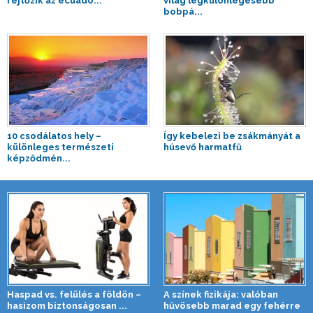
rejtőzik az ecuado...
világ legkülönlegesebb
bobpá...
10 csodálatos hely –
Így kebelezi be zsákmányát a
különleges természeti
húsevő harmatfű
képződmén...
Haspad vs. felülés a földön –
A színek fizikája: valóban
hasizom biztonságosan ...
hűvösebb marad egy fehérre