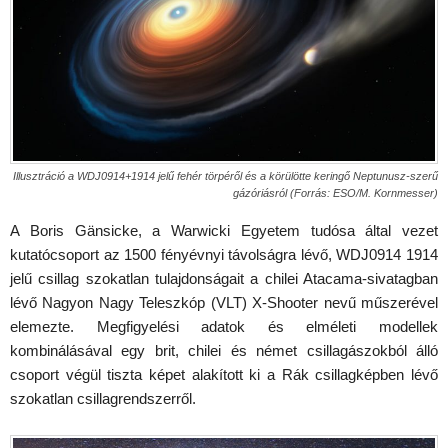
Illusztráció a WDJ0914+1914 jelű fehér törpéről és a körülötte keringő Neptunusz-szerű
gázóriásról (Forrás: ESO/M. Kornmesser)
A Boris Gänsicke, a Warwicki Egyetem tudósa által vezet
kutatócsoport az 1500 fényévnyi távolságra lévő, WDJ0914 1914
jelű csillag szokatlan tulajdonságait a chilei Atacama-sivatagban
lévő Nagyon Nagy Teleszkóp (VLT) X-Shooter nevű műszerével
elemezte. Megfigyelési adatok és elméleti modellek
kombinálásával egy brit, chilei és német csillagászokból álló
csoport végül tiszta képet alakított ki a Rák csillagképben lévő
szokatlan csillagrendszerről.