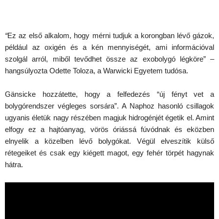
“
Ez az első alkalom, hogy mérni tudjuk a korongban lévő gázok,
például az oxigén és a kén mennyiségét, ami információval
szolgál arról, miből tevődhet össze az exobolygó légköre” –
hangsúlyozta Odette Toloza, a Warwicki Egyetem tudósa.
Gänsicke hozzátette, hogy a felfedezés “új fényt vet a
bolygórendszer végleges sorsára”. A Naphoz hasonló csillagok
ugyanis életük nagy részében magjuk hidrogénjét égetik el. Amint
elfogy ez a hajtóanyag, vörös óriássá fúvódnak és eközben
elnyelik a közelben lévő bolygókat. Végül elveszítik külső
rétegeiket és csak egy kiégett magot, egy fehér törpét hagynak
hátra.