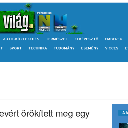
AUTÓ-KÖZLEKEDÉS
TERMÉSZET
ELKÉPESZTŐ
EMBEREK
LT
SPORT
TECHNIKA
TUDOMÁNY
ESEMÉNY
VICCES
É
evért örökített meg egy
AJ