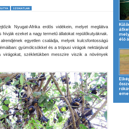
KUTYA
SZOKATLAN
Külö
jtőzik Nyugat-Afrika erdős vidékein, melyet meglátva
átke
s hívják ezeket a nagy termetű állatokat repülőkutyáknak.
mely
élő 
lrendjének egyetlen családja, melyek kulcsfontosságú
émáiban: gyümölcsökkel és a trópusi virágok nektárjával
 virágokat, székletükben messzire viszik a növények
Elké
össz
róká
emel