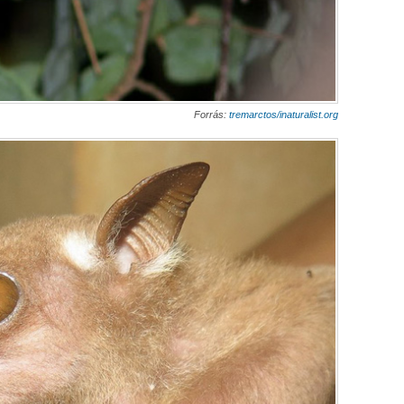
Forrás:
tremarctos/inaturalist.org