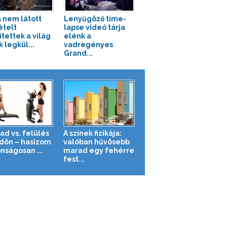
 nem látott
Lenyűgöző time-
ételt
lapse videó tárja
ítettek a világ
elénk a
 legkül...
vadregényes
Grand...
ad vs. felülés
A színek fizikája:
ldön – hasizom
valóban hűvösebb
nságosan ...
marad egy fehérre
fest...