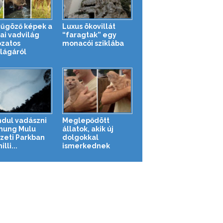
űgöző képek a
Luxus ökovillát
ai vadvilág
“faragtak” egy
ozatos
monacói sziklába
ilágáról
indul vadászni
Meglepődött
nung Mulu
állatok, akik új
eti Parkban
dolgokkal
lli...
ismerkednek