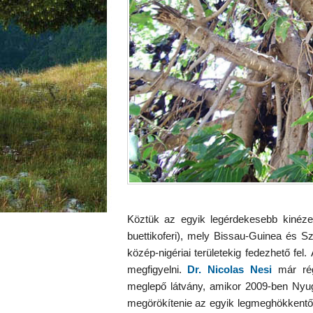
Köztük az egyik legérdekesebb kinéze
buettikoferi), mely Bissau-Guinea és Sze
közép-nigériai területekig fedezhető fe
megfigyelni.
Dr. Nicolas Nesi
már régó
meglepő látvány, amikor 2009-ben Nyugat
megörökítenie az egyik legmeghökkentőb