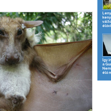
Leny
keny
vált
élőv
Így 
a Gu
Nemz
élő mi