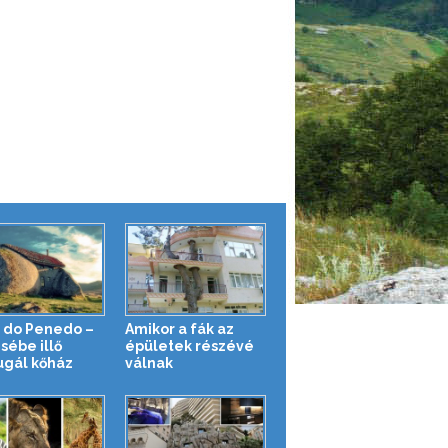
 do Penedo –
Amikor a fák az
sébe illő
épületek részévé
ugál kőház
válnak