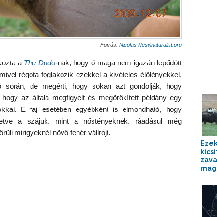
Forrás:
Nicolas Nesi/inaturalist.org
tkozta a
The Dodo
-nak, hogy ő maga nem igazán lepődött
vel régóta foglakozik ezekkel a kivételes élőlényekkel,
ó során, de megérti, hogy sokan azt gondolják, hogy
, hogy az általa megfigyelt és megörökített példány egy
sokkal. E faj esetében egyébként is elmondható, hogy
letve a szájuk, mint a nőstényeknek, ráadásul még
üli mirigyeknél növő fehér vállrojt.
Ezek
kics
zava
mag