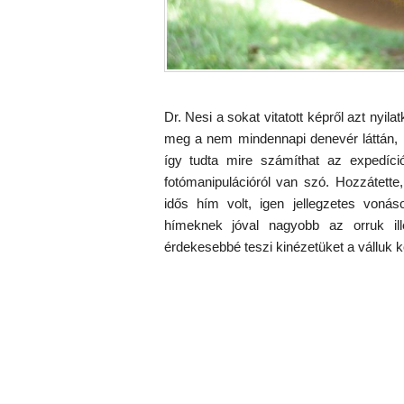
Dr. Nesi a sokat vitatott képről azt nyila
meg a nem mindennapi denevér láttán, mi
így tudta mire számíthat az expedíci
fotómanipulációról van szó. Hozzátette
idős hím volt, igen jellegzetes voná
hímeknek jóval nagyobb az orruk il
érdekesebbé teszi kinézetüket a válluk kör