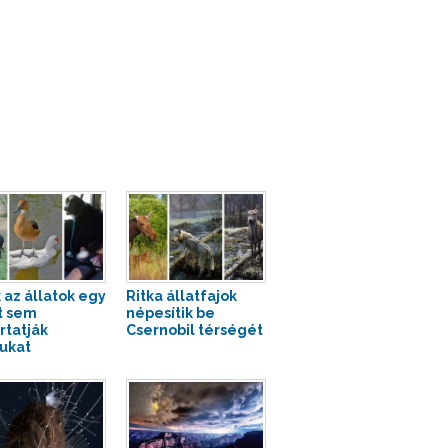
 az állatok egy
Ritka állatfajok
it sem
népesítik be
rtatják
Csernobil térségét
ukat