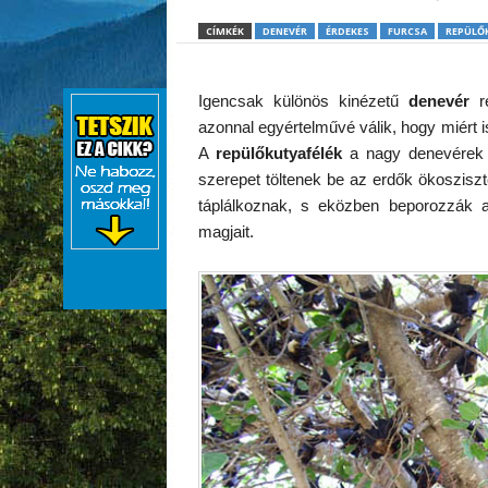
CÍMKÉK
DENEVÉR
ÉRDEKES
FURCSA
REPÜLŐ
Igencsak különös kinézetű
denevér
re
azonnal egyértelművé válik, hogy miért i
A
repülőkutyafélék
a nagy denevérek a
szerepet töltenek be az erdők ökosziszt
táplálkoznak, s eközben beporozzák a
magjait.