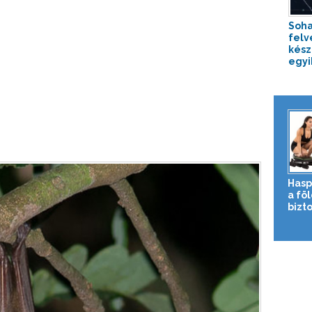
Soha
felv
kész
egyik
Hasp
a fö
bizto