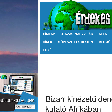
Érdekes
CÍMLAP
UTAZÁS-NAGYVILÁG
ÁLLAT
Világ
HÍREK
MŰVÉSZET ÉS DESIGN
RÉGMÚ
EGYÉB
Bizarr kinézetű den
kutató Afrikában