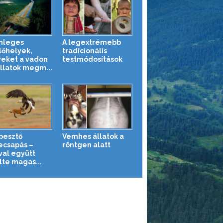
nleges
A legextrémebb
lőhelyek,
tradicionális
eket a vadon
testmódosítások
állatok megm...
pesztő
Vemhes állatok a
ecsapás –
röntgen alatt
val együtt
te magas...