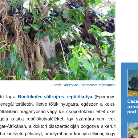
Forrás:
Wikimedia Commons
/
PJeganathan
tű faj a
Buettikofer vállrojtos repülőkutya
(Epomops
Casa
negál területén, illetve tőlük nyugatra, egészen a kelet-
a me
l. Általában magányosan vagy kis csoportokban lehet őket
port
ta kutatja repülőkutyaféléket, így számára nem volt
-Afrikában, a doktori disszertációján dolgozva sikerült
b kinézetű példányt, amelyről nem könnyű elhinni, hogy