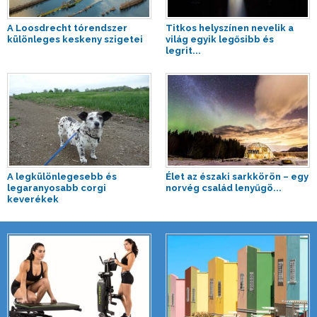
A Loosdrecht tórendszer
Titkos helyszínen nevelik a
különleges keskeny szigetei
világ egyik legősibb és
legrit...
A legkülönlegesebb és
Élet az északi sarkkörön – egy
legaranyosabb corgi
norvég család lenyűgö...
keverékek