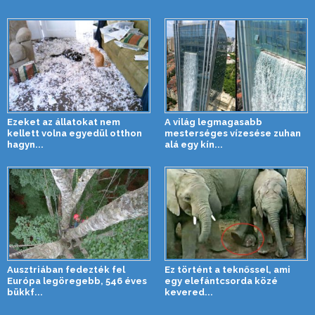
Ezeket az állatokat nem
A világ legmagasabb
kellett volna egyedül otthon
mesterséges vízesése zuhan
hagyn...
alá egy kín...
Ausztriában fedezték fel
Ez történt a teknőssel, ami
Európa legöregebb, 546 éves
egy elefántcsorda közé
bükkf...
kevered...