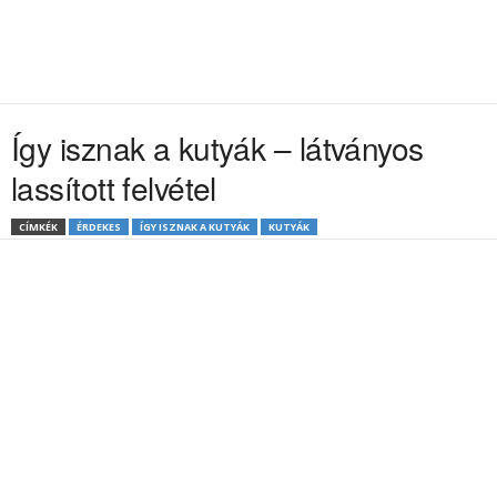
Így isznak a kutyák – látványos
lassított felvétel
CÍMKÉK
ÉRDEKES
ÍGY ISZNAK A KUTYÁK
KUTYÁK