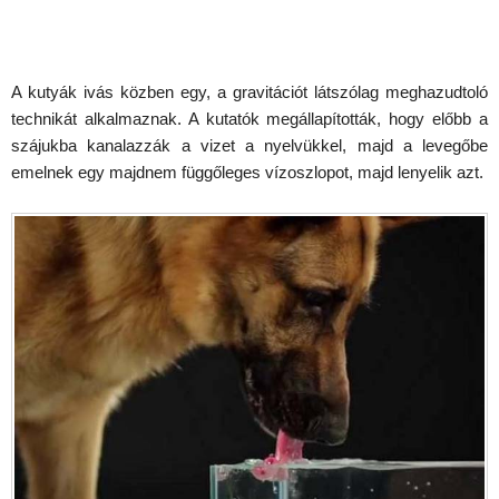
A kutyák ivás közben egy, a gravitációt látszólag meghazudtoló
technikát alkalmaznak. A kutatók megállapították, hogy előbb a
szájukba kanalazzák a vizet a nyelvükkel, majd a levegőbe
emelnek egy majdnem függőleges vízoszlopot, majd lenyelik azt.