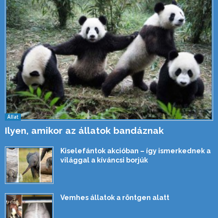
Állat
Ilyen, amikor az állatok bandáznak
Kiselefántok akcióban – így ismerkednek a
világgal a kíváncsi borjúk
Vemhes állatok a röntgen alatt