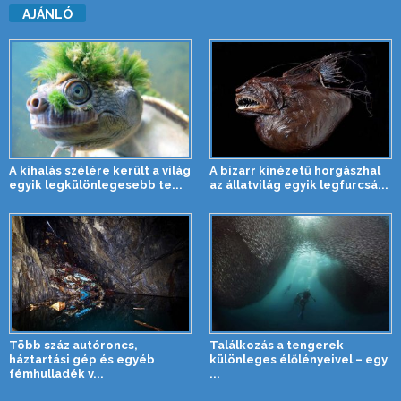
AJÁNLÓ
A kihalás szélére került a világ
A bizarr kinézetű horgászhal
egyik legkülönlegesebb te...
az állatvilág egyik legfurcsá...
Több száz autóroncs,
Találkozás a tengerek
háztartási gép és egyéb
különleges élőlényeivel – egy
fémhulladék v...
...