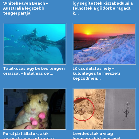
Whiteheaven Beach –
Így segítettek kiszabadulni a
Ausztrália legszebb
felnőttek a gödörbe ragadt
tengerpartja
k...
Találkozás egy békés tengeri
10 csodálatos hely –
óriással – hatalmas cet...
különleges természeti
képződmén...
Pórul járt állatok, akik
Levideózták a világ
aprócska gipszet kaptak
leggyorsabb hangyáját