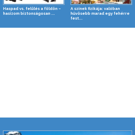
Haspad vs. felülés a földön –
A színek fizikája: valóban
hasizom biztonságosan ...
hűvösebb marad egy fehérre
fest...