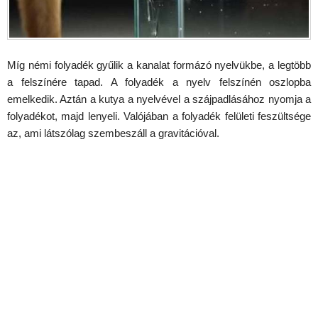
Míg némi folyadék gyűlik a kanalat formázó nyelvükbe, a legtöbb
a felszínére tapad. A folyadék a nyelv felszínén oszlopba
emelkedik. Aztán a kutya a nyelvével a szájpadlásához nyomja a
folyadékot, majd lenyeli. Valójában a folyadék felületi feszültsége
az, ami látszólag szembeszáll a gravitációval.