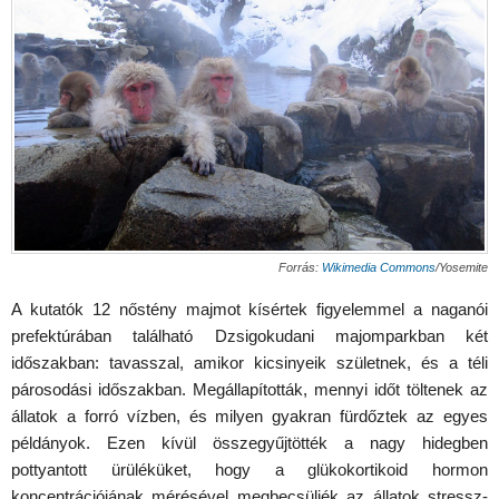
Forrás:
Wikimedia Commons
/Yosemite
A kutatók 12 nőstény majmot kísértek figyelemmel a naganói
prefektúrában található Dzsigokudani majomparkban két
időszakban: tavasszal, amikor kicsinyeik születnek, és a téli
párosodási időszakban. Megállapították, mennyi időt töltenek az
állatok a forró vízben, és milyen gyakran fürdőztek az egyes
példányok. Ezen kívül összegyűjtötték a nagy hidegben
pottyantott ürüléküket, hogy a glükokortikoid hormon
koncentrációjának mérésével megbecsüljék az állatok stressz-