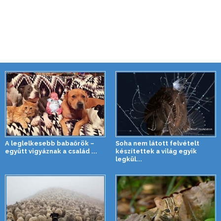
A leglelkesebb babaőrök –
Soha nem látott felvételt
együtt vigyáznak a család ...
készítettek a világ egyik
legkül...