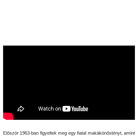
Először 1963-ban figyeltek meg egy fiatal makákónőstényt, amint