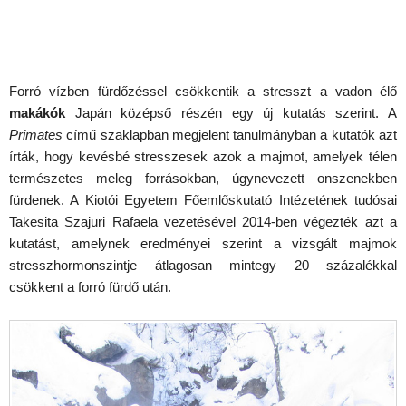
Forró vízben fürdőzéssel csökkentik a stresszt a vadon élő
makákók
Japán középső részén egy új kutatás szerint. A
Primates
című szaklapban megjelent tanulmányban a kutatók azt
írták, hogy kevésbé stresszesek azok a majmot, amelyek télen
természetes meleg forrásokban, úgynevezett onszenekben
fürdenek. A Kiotói Egyetem Főemlőskutató Intézetének tudósai
Takesita Szajuri Rafaela vezetésével 2014-ben végezték azt a
kutatást, amelynek eredményei szerint a vizsgált majmok
stresszhormonszintje átlagosan mintegy 20 százalékkal
csökkent a forró fürdő után.