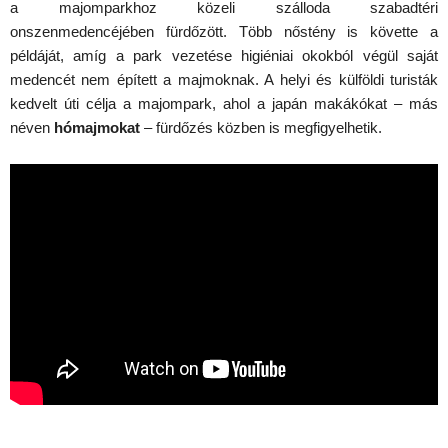
a majomparkhoz közeli szálloda szabadtéri
onszenmedencéjében fürdőzött. Több nőstény is követte a
példáját, amíg a park vezetése higiéniai okokból végül saját
medencét nem épített a majmoknak. A helyi és külföldi turisták
kedvelt úti célja a majompark, ahol a japán makákókat – más
néven
hómajmokat
– fürdőzés közben is megfigyelhetik.