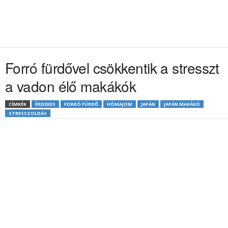
Forró fürdővel csökkentik a stresszt
a vadon élő makákók
CÍMKÉK
ÉRDEKES
FORRÓ FÜRDŐ
HÓMAJOM
JAPÁN
JAPÁN MAKÁKÓ
STRESSZOLDÁS