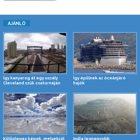
AJÁNLÓ
Így kanyarog át egy uszály
Így épülnek az óceánjáró
Cleveland szűk csatornáján
hajók
Különleges képek, melyekről
India legnagyobb