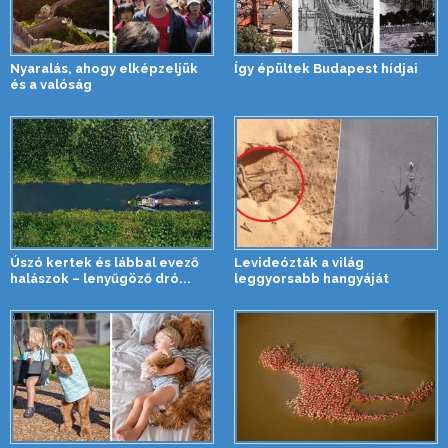
Nyaralás, ahogy elképzeljük
Így épültek Budapest hídjai
és a valóság
Úszó kertek és lábbal evező
Levideózták a világ
halászok – lenyűgöző dró...
leggyorsabb hangyáját