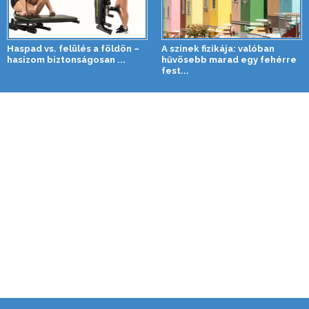
Haspad vs. felülés a földön –
A színek fizikája: valóban
hasizom biztonságosan ...
hűvösebb marad egy fehérre
fest...