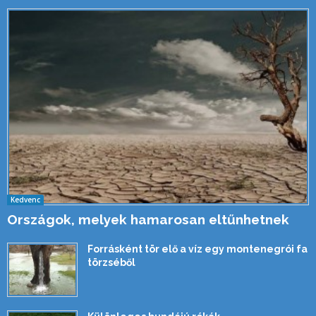
Kedvenc
Országok, melyek hamarosan eltűnhetnek
Forrásként tör elő a víz egy montenegrói fa
törzséből