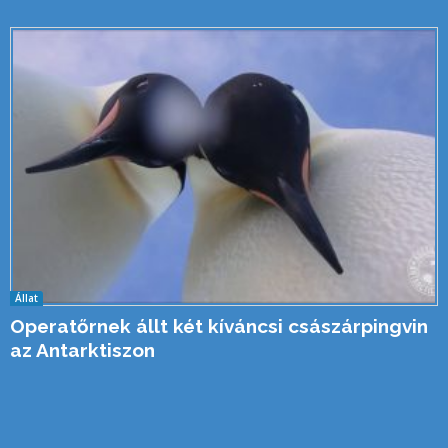
Állat
Operatőrnek állt két kíváncsi császárpingvin
az Antarktiszon