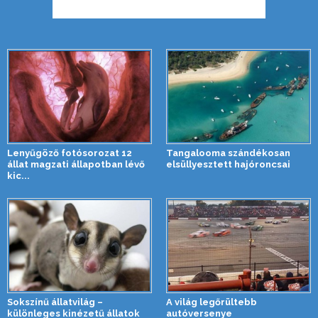
Lenyűgöző fotósorozat 12
Tangalooma szándékosan
állat magzati állapotban lévő
elsüllyesztett hajóroncsai
kic...
Sokszínű állatvilág –
A világ legőrültebb
különleges kinézetű állatok
autóversenye