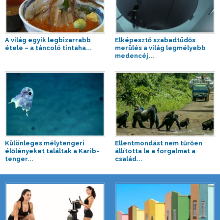
A világ egyik legbizarrabb
Elképesztő szabadtüdős
étele – a táncoló tintaha...
merülés a világ legmélyebb
medencéj...
Különleges mélytengeri
Ellentmondást nem tűrően
élőlényeket találtak a Karib-
állította le a forgalmat a
tenger...
család...