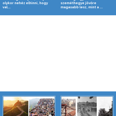
olykor nehéz elhinni, hogy
szeméthegye jövőre
val...
magasabb lesz, mint a ...