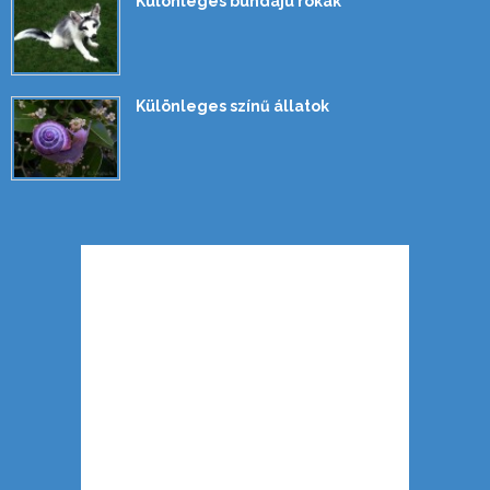
Különleges bundájú rókák
Különleges színű állatok