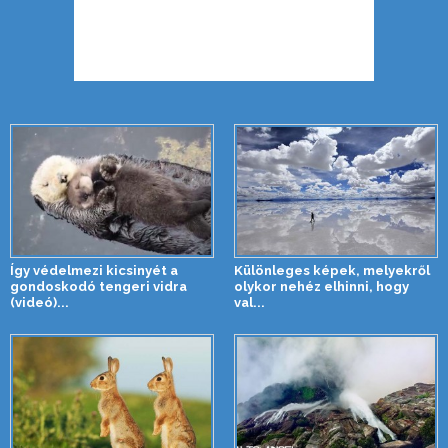
Így védelmezi kicsinyét a
Különleges képek, melyekről
gondoskodó tengeri vidra
olykor nehéz elhinni, hogy
(videó)...
val...