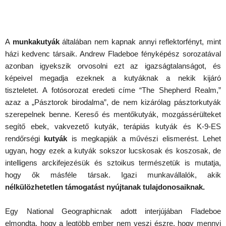
A
munkakutyák
általában nem kapnak annyi reflektorfényt, mint
házi kedvenc társaik. Andrew Fladeboe fényképész sorozatával
azonban igyekszik orvosolni ezt az igazságtalanságot, és
képeivel megadja ezeknek a kutyáknak a nekik kijáró
tiszteletet. A fotósorozat eredeti címe “The Shepherd Realm,”
azaz a „Pásztorok birodalma”, de nem kizárólag pásztorkutyák
szerepelnek benne. Kereső és mentőkutyák, mozgássérülteket
segítő ebek, vakvezető kutyák, terápiás kutyák és K-9-ES
rendőrségi
kutyák
is megkapják a művészi elismerést. Lehet
ugyan, hogy ezek a kutyák sokszor lucskosak és koszosak, de
intelligens arckifejezésük és sztoikus természetük is mutatja,
hogy ők másféle társak. Igazi munkavállalók, akik
nélkülözhetetlen támogatást nyújtanak tulajdonosaiknak.
Egy National Geographicnak adott interjújában Fladeboe
elmondta, hogy a legtöbb ember nem veszi észre, hogy mennyi