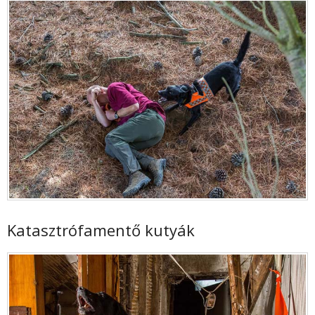
Katasztrófamentő kutyák