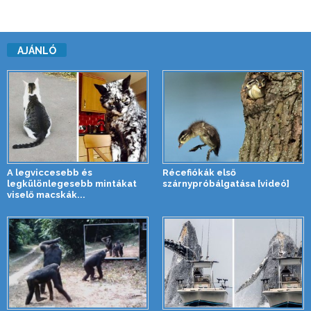
AJÁNLÓ
A legviccesebb és
Récefiókák első
legkülönlegesebb mintákat
szárnypróbálgatása [videó]
viselő macskák...