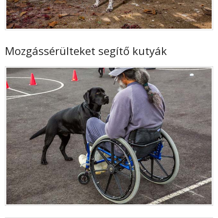
Mozgássérülteket segítő kutyák