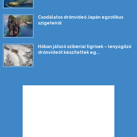
Csodálatos drónvideó Japán egzotikus
szigeteiről
Hóban játszó szibériai tigrisek – lenyűgöző
drónvideót készítettek eg...