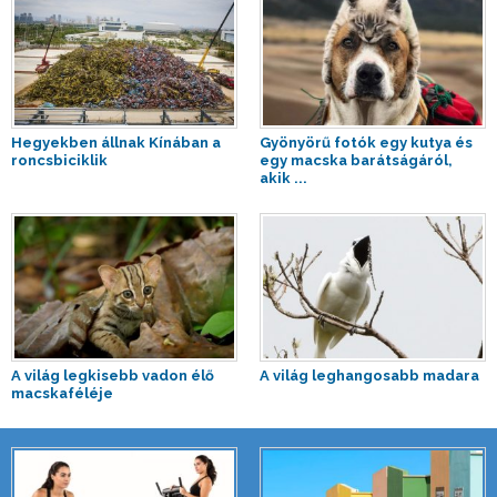
Hegyekben állnak Kínában a
Gyönyörű fotók egy kutya és
roncsbiciklik
egy macska barátságáról,
akik ...
A világ legkisebb vadon élő
A világ leghangosabb madara
macskaféléje