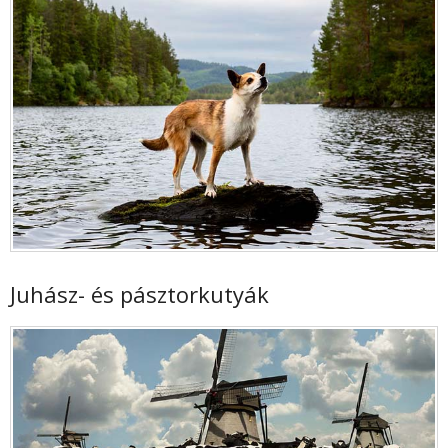
Juhász- és pásztorkutyák