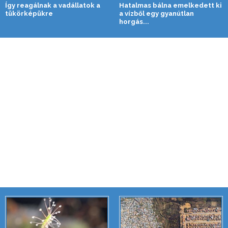
Így reagálnak a vadállatok a
Hatalmas bálna emelkedett ki
tükörképükre
a vízből egy gyanútlan
horgás...