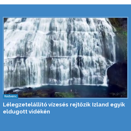
Kedvenc
Lélegzetelállító vízesés rejtőzik Izland egyik
eldugott vidékén