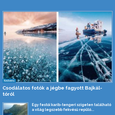
Kedvenc
Csodálatos fotók a jégbe fagyott Bajkál-
tóról
Egy festői karib-tengeri szigeten található
a világ legszebb fekvésű repülő...