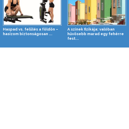
Haspad vs. felülés a földön –
A színek fizikája: valóban
hasizom biztonságosan ...
hűvösebb marad egy fehérre
fest...