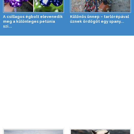
A csillagos égbolt elevenedik
Különös ünnep – tarlórépával
meg a különleges petúnia
űznek ördögöt egy spany...
szi...