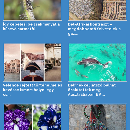
Így kebelezi be zsákmányát a
Dél-Afrikai kontraszt –
húsevő harmatfű
megdöbbentő felvételek a
gaz...
Velence rejtett történelme és
Delfinekkel játszó bálnát
kevéssé ismert helyei egy
örökítettek meg
cs...
Ausztráliában &#...