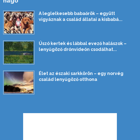
hágó
A leglelkesebb babaőrök – együtt
vigyáznak a család állatai a kisbabá...
Úszó kertek és lábbal evező halászok –
lenyűgöző drónvideón csodálhat...
Élet az északi sarkkörön – egy norvég
család lenyűgöző otthona