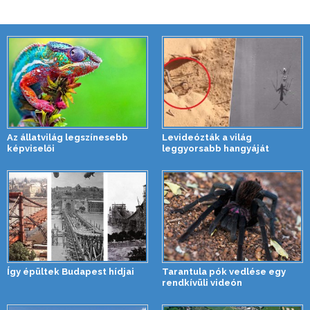
Az állatvilág legszínesebb
Levideózták a világ
képviselői
leggyorsabb hangyáját
Így épültek Budapest hídjai
Tarantula pók vedlése egy
rendkívüli videón