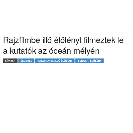
Rajzfilmbe illő élőlényt filmeztek le
a kutatók az óceán mélyén
CÍMKÉK
ÉRDEKES
RAJZFILMBE ILLŐ ÉLŐLÉNY
TENGERI ÉLŐLÉNY