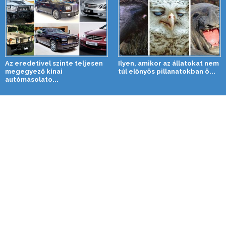
Az eredetivel szinte teljesen
Ilyen, amikor az állatokat nem
megegyező kínai
túl előnyös pillanatokban ö...
autómásolato...