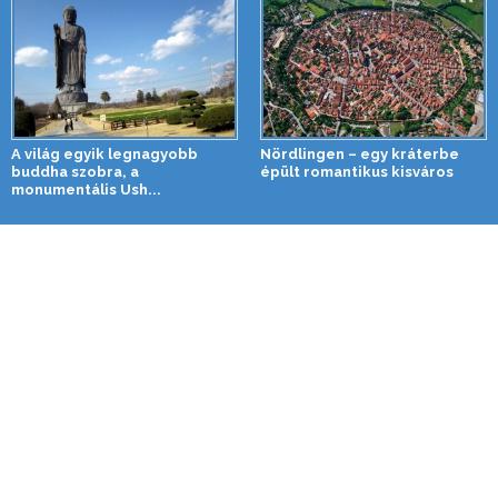
A világ egyik legnagyobb
Nördlingen – egy kráterbe
buddha szobra, a
épült romantikus kisváros
monumentális Ush...