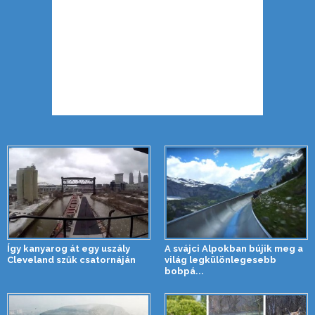
Így kanyarog át egy uszály
A svájci Alpokban bújik meg a
Cleveland szűk csatornáján
világ legkülönlegesebb
bobpá...