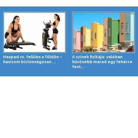
Haspad vs. felülés a földön –
A színek fizikája: valóban
hasizom biztonságosan ...
hűvösebb marad egy fehérre
fest...