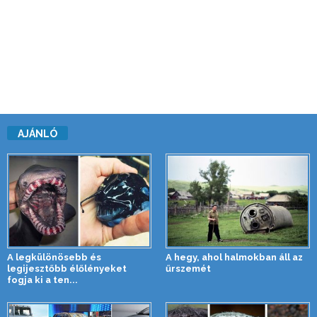
AJÁNLÓ
A legkülönösebb és
A hegy, ahol halmokban áll az
legijesztőbb élőlényeket
űrszemét
fogja ki a ten...