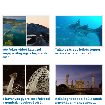
360 fokos videó kalauzol
Találkozás egy békés tengeri
végig a világ egyik legszebb
óriással – hatalmas cet...
autó...
8 látványos gyorsított felvétel
India leghíresebb épületének
a gombák növekedéséről
árnyékában – a szegény ...