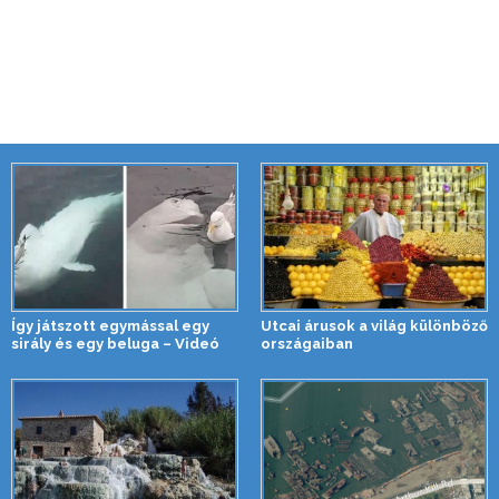
Így játszott egymással egy
Utcai árusok a világ különböző
sirály és egy beluga – Videó
országaiban