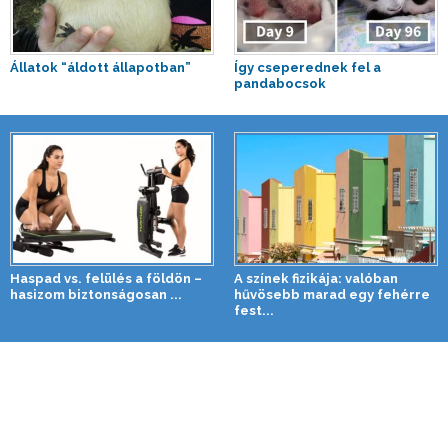
Állatok “áldott állapotban”
Így cseperednek fel a
pandabocsok
Haspad vs. felülés a földön –
A színek fizikája: valóban
hasizom biztonságosan ...
hűvösebb marad egy fehérre
fest...