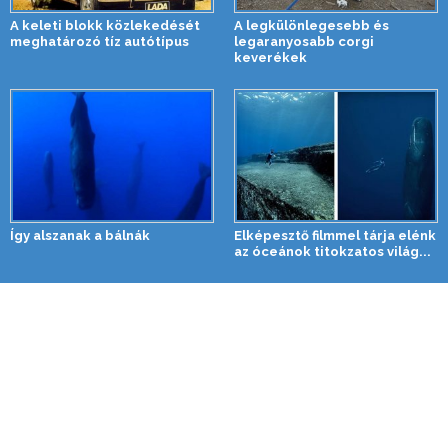
A keleti blokk közlekedését
A legkülönlegesebb és
meghatározó tíz autótípus
legaranyosabb corgi
keverékek
Így alszanak a bálnák
Elképesztő filmmel tárja elénk
az óceánok titokzatos világ...