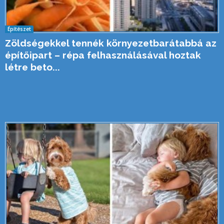
Építészet
Zöldségekkel tennék környezetbarátabbá az
építőipart – répa felhasználásával hoztak
létre beto...