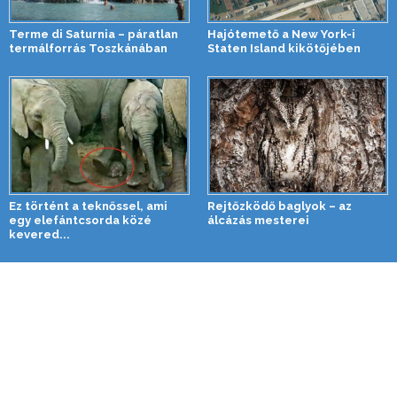
Terme di Saturnia – páratlan
Hajótemető a New York-i
termálforrás Toszkánában
Staten Island kikötőjében
Ez történt a teknőssel, ami
Rejtőzködő baglyok – az
egy elefántcsorda közé
álcázás mesterei
kevered...