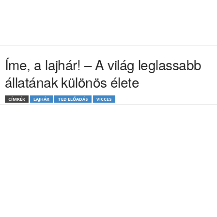
Íme, a lajhár! – A világ leglassabb
állatának különös élete
CÍMKÉK
LAJHÁR
TED ELŐADÁS
VICCES