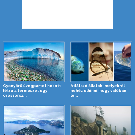
Gyönyörű üvegpartot hozott
Átlátszó állatok, melyekről
létre a természet egy
nehéz elhinni, hogy valóban
oroszorsz...
lé...