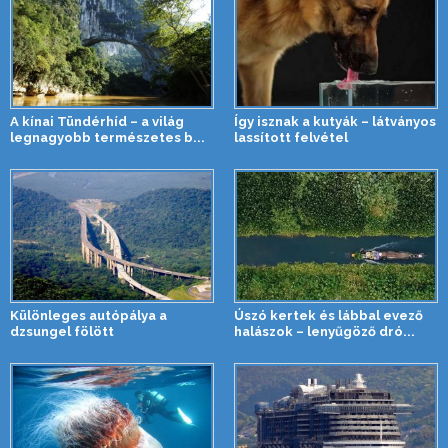
A kínai Tündérhíd – a világ
Így isznak a kutyák – látványos
legnagyobb természetes b...
lassított felvétel
Különleges autópálya a
Úszó kertek és lábbal evező
dzsungel fölött
halászok – lenyűgöző dró...