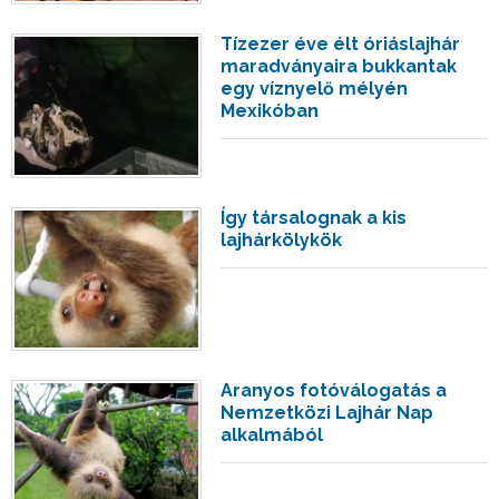
Tízezer éve élt óriáslajhár
maradványaira bukkantak
egy víznyelő mélyén
Mexikóban
Így társalognak a kis
lajhárkölykök
Aranyos fotóválogatás a
Nemzetközi Lajhár Nap
alkalmából