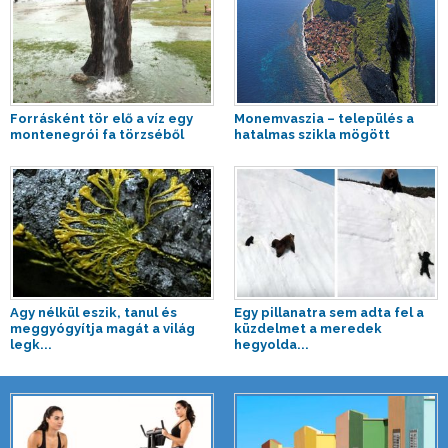
Forrásként tör elő a víz egy
Monemvaszia – település a
montenegrói fa törzséből
hatalmas szikla mögött
Agy nélkül eszik, tanul és
Egy pillanatra sem adta fel a
meggyógyítja magát a világ
küzdelmet a meredek
legk...
hegyolda...