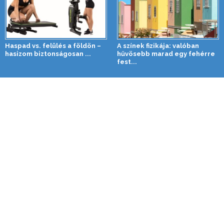
Haspad vs. felülés a földön –
A színek fizikája: valóban
hasizom biztonságosan ...
hűvösebb marad egy fehérre
fest...