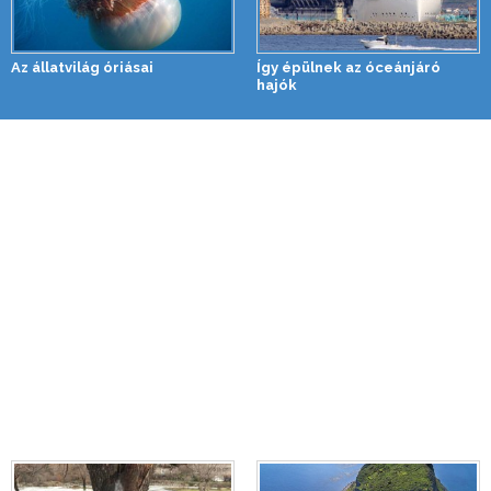
Az állatvilág óriásai
Így épülnek az óceánjáró
hajók