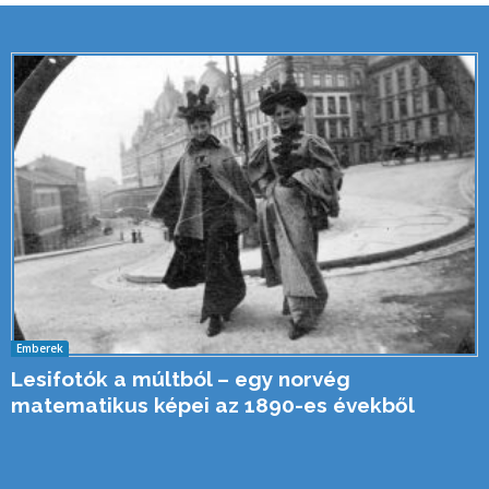
Emberek
Lesifotók a múltból – egy norvég
matematikus képei az 1890-es évekből