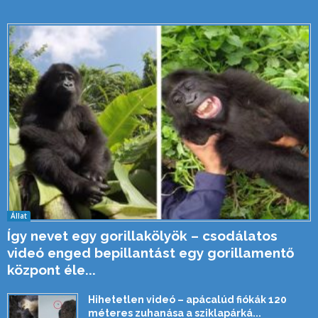
Állat
Így nevet egy gorillakölyök – csodálatos
videó enged bepillantást egy gorillamentő
központ éle...
Hihetetlen videó – apácalúd fiókák 120
méteres zuhanása a sziklapárká...