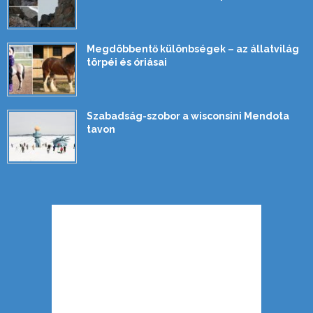
Megdöbbentő különbségek – az állatvilág
törpéi és óriásai
Szabadság-szobor a wisconsini Mendota
tavon