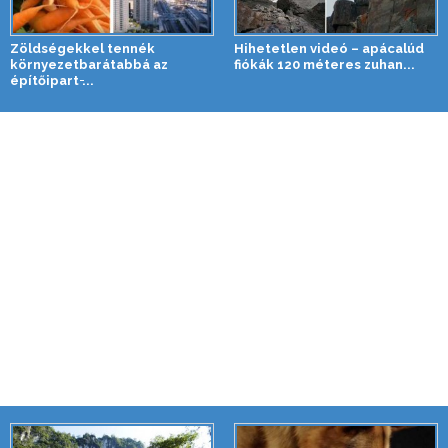
Zöldségekkel tennék
Hihetetlen videó – apácalúd
környezetbarátabbá az
fiókák 120 méteres zuhan...
építőipart ̵...