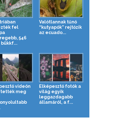
triában
Valótlannak tűnő
zték fel
“kutyapók” rejtőzik
pa
az ecuado...
regebb, 546
bükkf...
pesztő videón
Elképesztő fotók a
ítették meg
világ egyik
leggazdagabb
onyolultabb
államáról, a f...
.