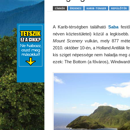
CÍMKÉK
ÉRDEKES
KARIB-TENGER
REPÜLŐTÉR
A Karib-térségben található
Saba
festő
néven köztestületei) közül a legkisebb.
Mount Scenery
vulkán, mely 877 méte
2010. október 10-én, a Holland Antillák f
kis sziget népessége nem haladja meg a 
ezek: The Bottom (a főváros), Windwards