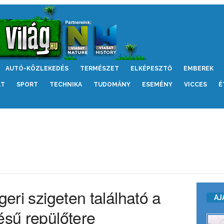
AUTÓ-KÖZLEKEDÉS
TERMÉSZET
ELKÉPESZTŐ
EMBEREK
LT
SPORT
TECHNIKA
TUDOMÁNY
ESEMÉNY
VICCES
É
geri szigeten található a
AJ
ésű repülőtere