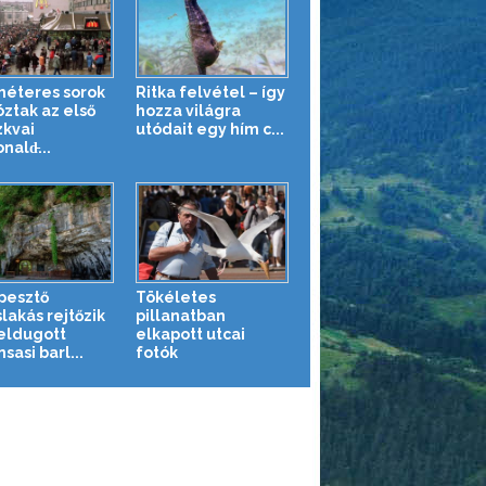
méteres sorok
Ritka felvétel – így
óztak az első
hozza világra
kvai
utódait egy hím c...
ald̵...
pesztő
Tökéletes
lakás rejtőzik
pillanatban
eldugott
elkapott utcai
sasi barl...
fotók