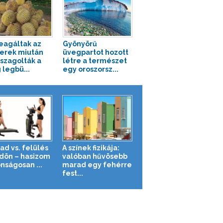
reagáltak az
Gyönyörű
erek miután
üvegpartot hozott
zagolták a
létre a természet
 legbü...
egy oroszorsz...
ad vs. felülés
A színek fizikája:
ldön – hasizom
valóban hűvösebb
nságosan ...
marad egy fehérre
fest...