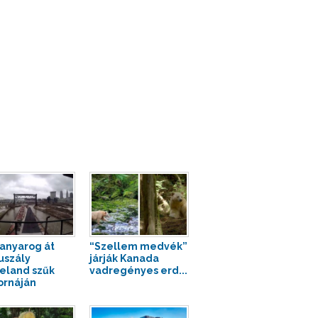
kanyarog át
“Szellem medvék”
uszály
járják Kanada
eland szűk
vadregényes erd...
ornáján