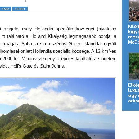
SABA
SZIGET
Kilo
i szigete, mely Hollandia speciális községei (hivatalos
kígy
 Itt található a Holland Királyság legmagasabb pontja, a
mosz
McDon
r magas. Saba, a szomszédos Green Islanddal együtt
elbomlásakor lett Hollandia speciális községe. A 13 km²-es
2000 főt. Mindössze négy település található a szigeten,
ide, Hell’s Gate és Saint Johns.
Elké
luxus
egy 
arkan