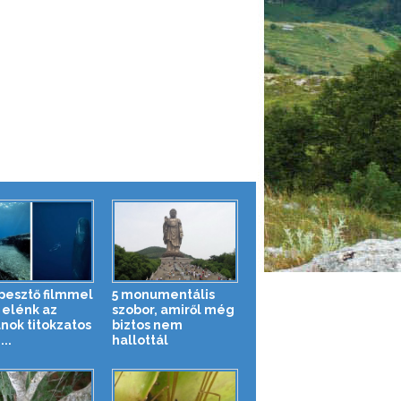
pesztő filmmel
5 monumentális
 elénk az
szobor, amiről még
nok titokzatos
biztos nem
...
hallottál