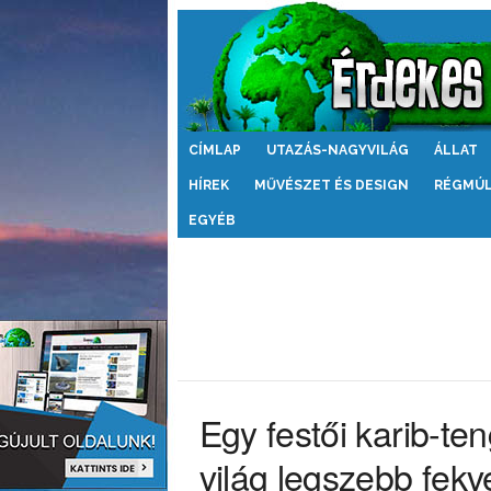
Érdekes
CÍMLAP
UTAZÁS-NAGYVILÁG
ÁLLAT
Világ
HÍREK
MŰVÉSZET ÉS DESIGN
RÉGMÚ
EGYÉB
Egy festői karib-ten
világ legszebb fekv