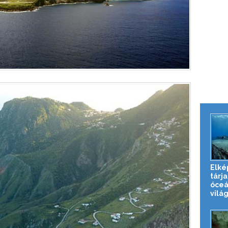
Elké
tárja
óceá
világ