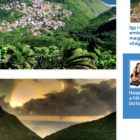
Így 
emb
megs
világ
Hasp
a fö
bizto