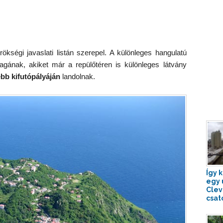
rökségi javaslati listán szerepel. A különleges hangulatú
magának, akiket már a repülőtéren is különleges látvány
ebb kifutópályáján
landolnak.
Így 
egy 
Clev
csat