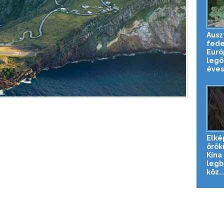
Ausz
fede
Euró
legö
éves 
Elké
örök
Kína
legb
köz..