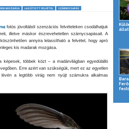
BRIK MOZGÁSA
LASSÍTOTT FELVÉTEL
SZÁRNYCSAPÁS
Külö
rma
fotós jóvoltából szenzációs felvételeken csodálhatjuk
álla
reit, illetve máskor észrevehetetlen szárnycsapásait. A
öszönhetően annyira lelassítható a felvétel, hogy apró
lönleges kis madarak mozgása.
ra képesek, többek közt – a madárvilágban egyedülálló
evegőben. Erre azért van szükségük, mert ez az egyetlen
 lévén a legtöbb virág nem nyújt számukra alkalmas
Bara
Ferö
festő