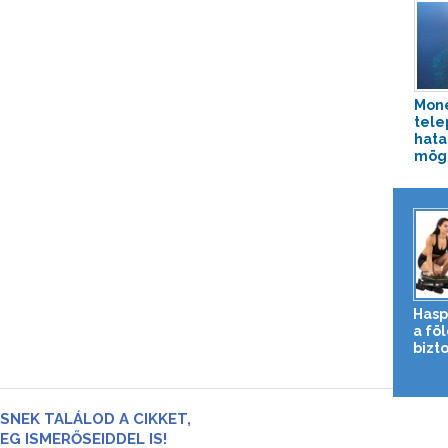
Mone
tele
hata
mög
Hasp
a fö
bizto
SNEK TALÁLOD A CIKKET,
EG ISMERŐSEIDDEL IS!