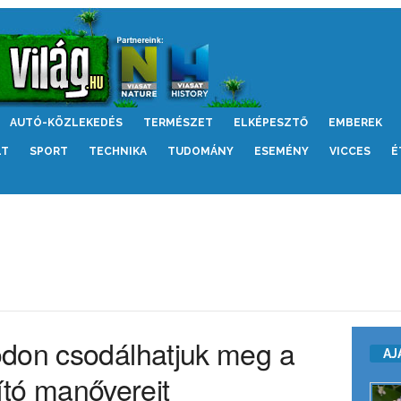
AUTÓ-KÖZLEKEDÉS
TERMÉSZET
ELKÉPESZTŐ
EMBEREK
LT
SPORT
TECHNIKA
TUDOMÁNY
ESEMÉNY
VICCES
É
ódon csodálhatjuk meg a
AJ
lító manővereit