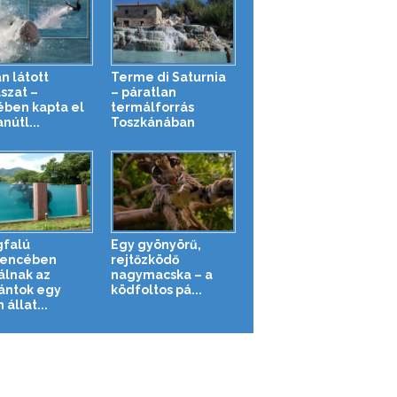
n látott
Terme di Saturnia
szat –
– páratlan
ében kapta el
termálforrás
nútl...
Toszkánában
falú
Egy gyönyörű,
encében
rejtőzködő
álnak az
nagymacska – a
ántok egy
ködfoltos pá...
 állat...