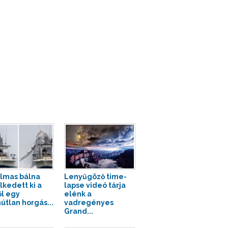
lmas bálna
Lenyűgöző time-
kedett ki a
lapse videó tárja
ől egy
elénk a
útlan horgás...
vadregényes
Grand...