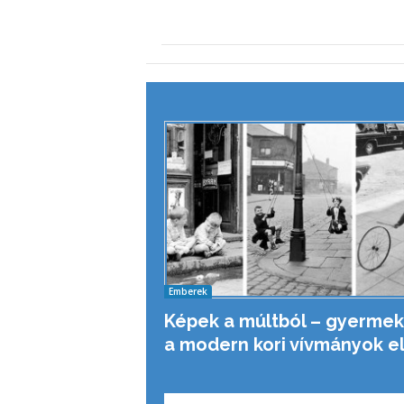
Emberek
Képek a múltból – gyermek
a modern kori vívmányok el