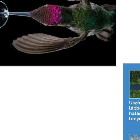
Úszó
lább
halá
leny