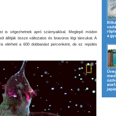
Ritká
vadá
röpt
st is végezhetnek apró szárnyaikkal. Meglepő módon
a gya
 állítják össze változatos és bravúros légi táncukat. A
is elérheti a 600 dobbanást percenként, de ez repülés
Üveg
med
úszk
elef
japán