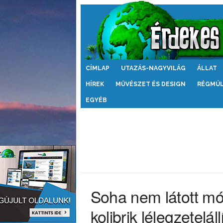
Érdekes
CÍMLAP
UTAZÁS-NAGYVILÁG
ÁLLAT
Világ
HÍREK
MŰVÉSZET ÉS DESIGN
RÉGMÚ
EGYÉB
Soha nem látott m
kolibrik lélegzetelál