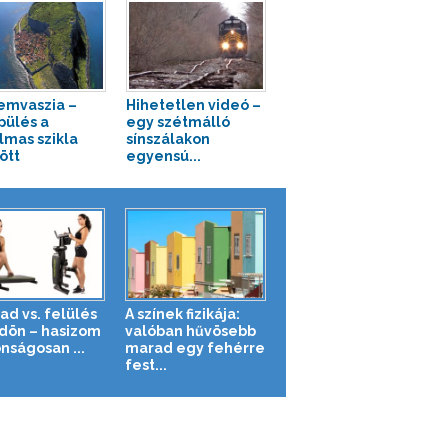
mvaszia –
Hihetetlen videó –
pülés a
egy szétmálló
lmas szikla
sínszálakon
ött
egyensú...
ad vs. felülés
A színek fizikája:
ldön – hasizom
valóban hűvösebb
nságosan ...
marad egy fehérre
fest...