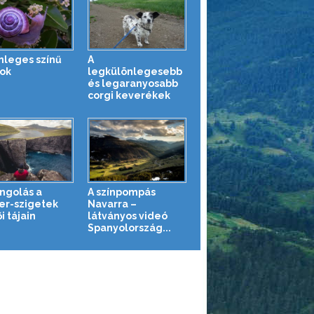
nleges színű
A
tok
legkülönlegesebb
és legaranyosabb
corgi keverékek
ngolás a
A színpompás
er-szigetek
Navarra –
i tájain
látványos videó
Spanyolország...