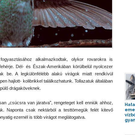
fogyasztásához alkalmazkodtak, olykor rovarokra is
ehérje. Dél- és Észak-Amerikában körülbelül nyolcezer
nak be. A legkülönfélébb alakú virágok miatt rendkívül
en hajlott- kolibrikkel találkozhatunk. Tollazatuk általában
repülő drágaköveknek.
san „csúcsra van járatva”, rengeteget kell enniük ahhoz,
Hata
k. Naponta csak nektárból a testtömegük felét kitevő
emel
vízb
nyatig ezernél is több virágot meglátogatva.
gyan