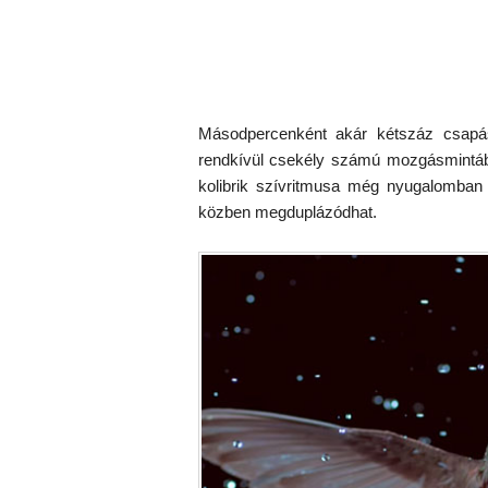
Másodpercenként akár kétszáz csapá
rendkívül csekély számú mozgásmintából
kolibrik szívritmusa még nyugalomban 
közben megduplázódhat.