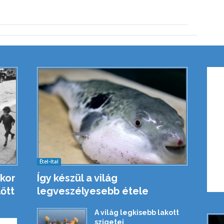
Étel-Ital
kor
Így készül a világ
őtt
legveszélyesebb étele
A világ legkisebb lakott
szigetei