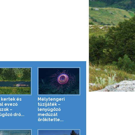
 kertek és
Mélytengeri
al evező
tűzijáték –
szok –
lenyűgöző
űgöző dró...
medúzát
örökítette...