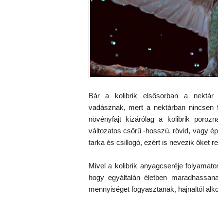
Bár a kolibrik elsősorban a nektár 
vadásznak, mert a nektárban nincsen f
növényfajt kizárólag a kolibrik poroz
változatos csőrű -hosszú, rövid, vagy épp
tarka és csillogó, ezért is nevezik őket 
Mivel a kolibrik anyagcseréje folyamato
hogy egyáltalán életben maradhassana
mennyiséget fogyasztanak, hajnaltól alko