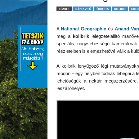
CÍMKÉK
ELÉPESZTŐ
ÉRDEKES
KOLIBRI
KOLI
A
National Geographic
és
Anand Va
meg a
kolibrik
lélegzetelállító manőve
speciális, nagysebességű kameráknak k
részleteiben is elemezhetővé válik a kü
A kolibrik lenyűgöző légi mutatványok
módon – egy helyben tudnak lebegni a l
lehetőségük a nektár megszerzésére,
leszállóhelyet.