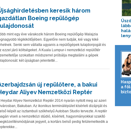
Újsághirdetésben keresik három
gazdátlan Boeing repülőgép
Úszó
tulajdonosát
lább
halá
öbb mint egy éve várakozik három Boeing repülőgép Malajzia
leny
egnagyobb légikikötőjében. Egyelőre nem tudják, kié vagy kiké
ehetnek. Senki sem vállalta ugyanis a repülőgépek tulajdonjogát és
z ezzel járó költségeket. A Kuala Lumpur-i nemzetközi repülőtér
zemeltetője szokatlan módszerrel próbálja megtalálni a gépek
ulajdonosát: két újságban jelentetté...
Hasp
Azerbajdzsán új repülőtere, a bakui
a fö
Heydar Aliyev Nemzetközi Reptér
bizto
 Heydar Aliyev Nemzetközi Reptér 2014 nyarán nyitott meg az azeri
ővárosban, Bakuban. Az ikonikus terminálépület kísérleti dizájnját és
első képét az isztambuli székhelyű Autoban Studio tervezte. A reptér
agán viseli a nemzetközi stúdió, kísérleti, hagyományokkal szakító
egközelítésmódjának jegyeit, a kortárs belső pedig felülemelkedik a
epterekke...