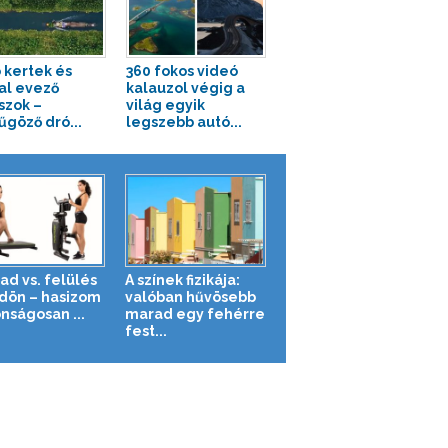
 kertek és
360 fokos videó
al evező
kalauzol végig a
szok –
világ egyik
űgöző dró...
legszebb autó...
ad vs. felülés
A színek fizikája:
ldön – hasizom
valóban hűvösebb
nságosan ...
marad egy fehérre
fest...