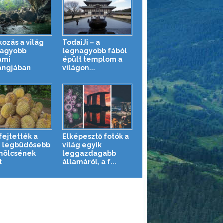
kozás a világ
TodaiJi – a
agyobb
legnagyobb fából
ami
épült templom a
angjában
világon...
ejtették a
Elképesztő fotók a
g legbüdösebb
világ egyik
mölcsének
leggazdagabb
t
államáról, a f...