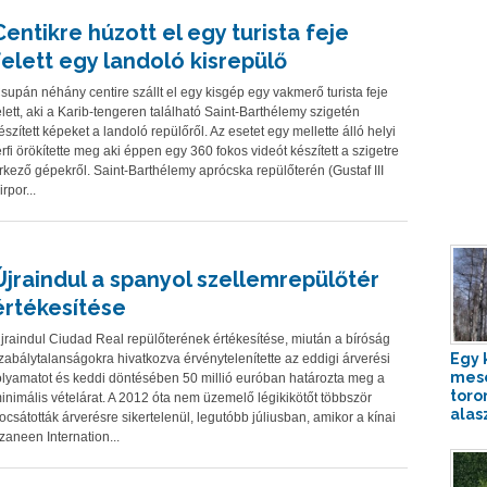
Centikre húzott el egy turista feje
felett egy landoló kisrepülő
supán néhány centire szállt el egy kisgép egy vakmerő turista feje
elett, aki a Karib-tengeren található Saint-Barthélemy szigetén
észített képeket a landoló repülőről. Az esetet egy mellette álló helyi
érfi örökítette meg aki éppen egy 360 fokos videót készített a szigetre
rkező gépekről. Saint-Barthélemy aprócska repülőterén (Gustaf III
irpor...
Újraindul a spanyol szellemrepülőtér
értékesítése
jraindul Ciudad Real repülőterének értékesítése, miután a bíróság
Egy 
zabálytalanságokra hivatkozva érvénytelenítette az eddigi árverési
mese
olyamatot és keddi döntésében 50 millió euróban határozta meg a
toro
inimális vételárat. A 2012 óta nem üzemelő légikikötőt többször
alasz
ocsátották árverésre sikertelenül, legutóbb júliusban, amikor a kínai
zaneen Internation...