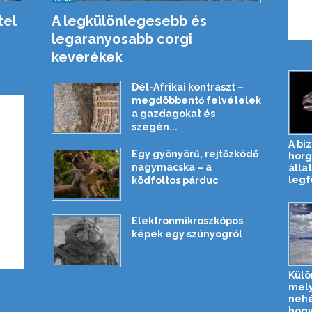
tel
A legkülönlegesebb és
legaranyosabb corgi
keverékek
Dél-Afrikai kontraszt –
megdöbbentő felvételek
a gazdagokat és
szegén...
A bi
Egy gyönyörű, rejtőzködő
horg
nagymacska – a
álla
legf
ködfoltos párduc
Elektronmikroszkópos
képek egy szúnyogról
Külö
mely
nehé
hogy 