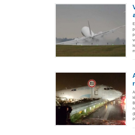
E
p
p
v
l
m
A
l
B
n
(
P