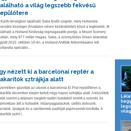
található a világ legszebb fekvésű
repülőtere
 Karib-térségben található Saba festői szigete, mely Hollandia
peciális községei (hivatalos néven köztestületei) közül a legkisebb. Itt
alálható a Holland Királyság legmagasabb pontja, a Mount Scenery
ulkán, mely 877 méter magas. Saba, a szomszédos Green Islanddal
gyütt 2010. október 10-én, a Holland Antillák felbomlásakor lett
ollandia speciális ...
Így nézett ki a barcelonai reptér a
takarítók sztrájkja alatt
zemétben gázoltak az utasok a barcelonai El Prat repülőtéren a
akarítók december elején tartott négy napos sztrájkja alatt. A közzétett
Léle
otók szerint a teljesen megtelt reptéri kukákból ömlött a szemét, és
hegy
almokban állt a hulladék: műanyagpalackok, üdítős dobozok,
legú
acskók, újságok és a várótermek padlóját papírszemét borította. A
világ
akarítók azért l...