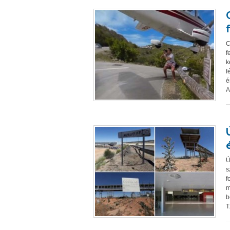
C
f
k
f
é
A
Ú
s
f
m
b
T