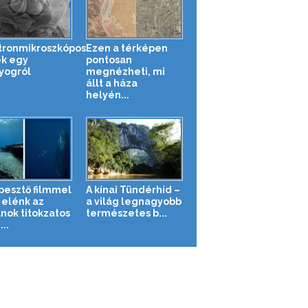
tronmikroszkópos
Ezen a térképen
k egy
pontosan
yogról
megnézheti, mi
állt a háza
helyén...
pesztő filmmel
A kínai Tündérhíd –
 elénk az
a világ legnagyobb
nok titokzatos
természetes b...
...