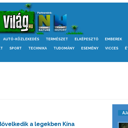
AUTÓ-KÖZLEKEDÉS
TERMÉSZET
ELKÉPESZTŐ
EMBEREK
LT
SPORT
TECHNIKA
TUDOMÁNY
ESEMÉNY
VICCES
É
AJ
Bővelkedik a legekben Kína