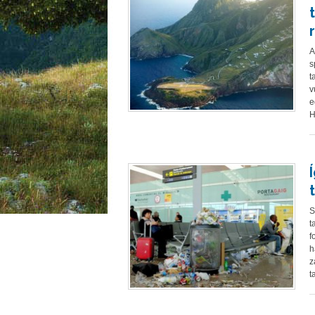
A
s
t
v
e
H
S
t
f
h
z
t