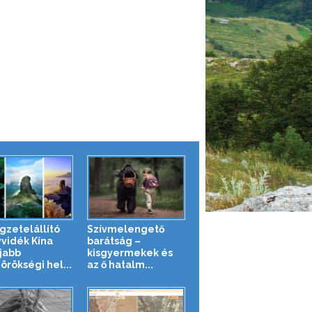
gzetelállító
Szívmelengető
vidék Kína
barátság –
jabb
kisgyermekek és
örökségi hel...
az ő hatalm...