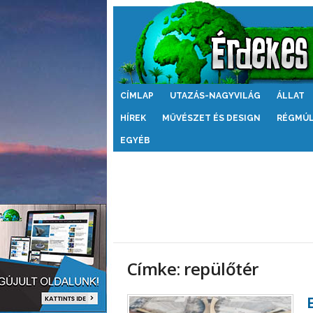
Érdekes
CÍMLAP
UTAZÁS-NAGYVILÁG
ÁLLAT
Világ
HÍREK
MŰVÉSZET ÉS DESIGN
RÉGMÚ
EGYÉB
Címke: repülőtér