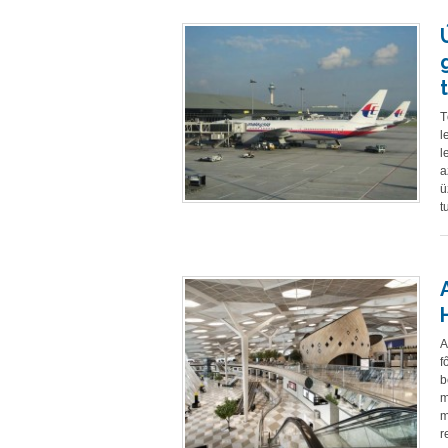
T
l
l
a
ü
t
A
f
b
m
m
r