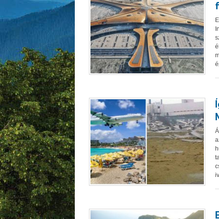
E
I
s
é
m
é
Á
a
h
t
c
i