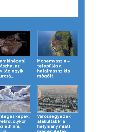
zarr kinézetű
Monemvaszia –
ászhal az
település a
tvilág egyik
hatalmas szikla
urcsá...
mögött
nleges képek,
Városnegyedek
ekről olykor
alakultak ki a
z elhinni,
helyhiány miatt
val...
más épületek ...