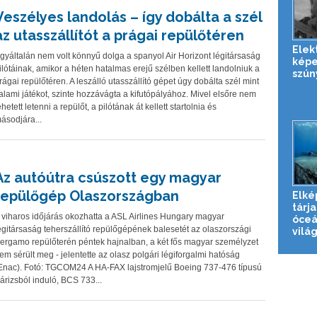
Veszélyes landolás – így dobálta a szél
az utasszállítót a prágai repülőtéren
Elek
gyáltalán nem volt könnyű dolga a spanyol Air Horizont légitársaság
képe
ilótáinak, amikor a héten hatalmas erejű szélben kellett landolniuk a
szún
rágai repülőtéren. A leszálló utasszállító gépet úgy dobálta szél mint
alami játékot, szinte hozzávágta a kifutópályához. Mivel elsőre nem
ehetett letenni a repülőt, a pilótának át kellett startolnia és
ásodjára...
Az autóútra csúszott egy magyar
repülőgép Olaszországban
Elké
tárja
 viharos időjárás okozhatta a ASL Airlines Hungary magyar
óceá
égitársaság teherszállító repülőgépének balesetét az olaszországi
világ
ergamo repülőterén péntek hajnalban, a két fős magyar személyzet
em sérült meg - jelentette az olasz polgári légiforgalmi hatóság
Enac). Fotó: TGCOM24 A HA-FAX lajstromjelű Boeing 737-476 típusú
árizsból induló, BCS 733...