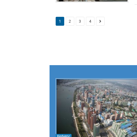
1
2
3
4
Kedvenc