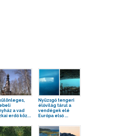
különleges,
Nyüzsgő tengeri
beli
élővilág tárul a
nyház a vad
vendégek elé
kai erdő köz...
Európa első ...