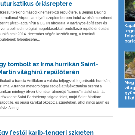
futurisztikus óriásreptere
lkészült Peking második nemzetközi repülőtere, a Beijing Daxing
nternational Airport, amelyről szeptemberben indul az első menetrend
zerinti járat - adta hírül a CGTN híroldala. A látványos építészeti és
Kaja
lvonalbeli technológiai megoldásokkal rendelkező repülőtér építési
legn
unkálatait 2014. december végén kezdték meg, a terminál
foly
pületének felépítéséhe...
barl
Így tombolt az Irma hurrikán Saint-
Martin világhírű repülőterén
thaladt a francia Antillákon a valaha feljegyzett legerősebb hurrikán,
Megf
z Irma. A francia meteorológiai szolgálat tájékoztatása szerint a
vilá
urrikán mintegy ötven kilométer átmérőjű "szeme" másfél órán át
gyü
artózkodott Saint-Barthélemy szigete felett, majd Saint-Martinre
titká
sapott le, és óriási károkat okozott a szigeteken, ahol nincs áram és
vóvíz. A teng...
Egy festői karib-tengeri szigeten