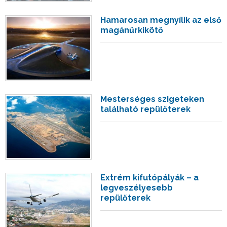
Hamarosan megnyílik az első
magánűrkikötő
Mesterséges szigeteken
található repülőterek
Extrém kifutópályák – a
legveszélyesebb
repülőterek