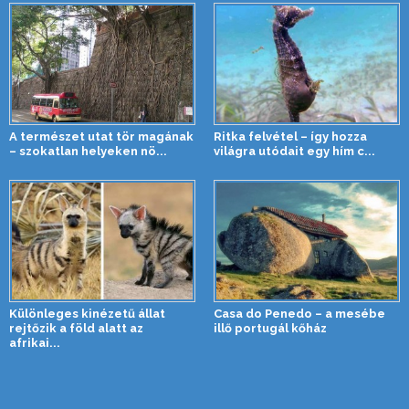
A természet utat tör magának
Ritka felvétel – így hozza
– szokatlan helyeken nö...
világra utódait egy hím c...
Különleges kinézetű állat
Casa do Penedo – a mesébe
rejtőzik a föld alatt az
illő portugál kőház
afrikai...