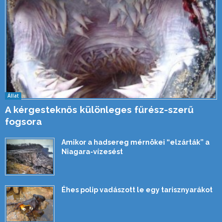
Állat
A kérgesteknős különleges fűrész-szerű
fogsora
Amikor a hadsereg mérnökei “elzárták” a
Niagara-vízesést
Éhes polip vadászott le egy tarisznyarákot