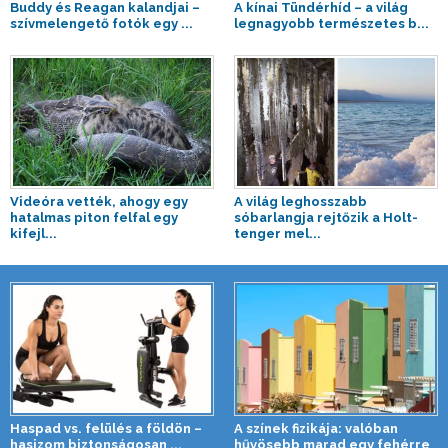
Buddy és Reagan kalandjai –
A kínai Tündérhíd – a világ
szívmelengető fotók egy ...
legnagyobb természetes b...
Videóra vették, ahogy egy
A világ leghosszabb
hatalmas piton felfal egy
sóbarlangja rejtőzik a Holt-
kifejl...
tenger mel...
Haspad vs. felülés a földön –
A színek fizikája: valóban
hasizom biztonságosan ...
hűvösebb marad egy fehérre