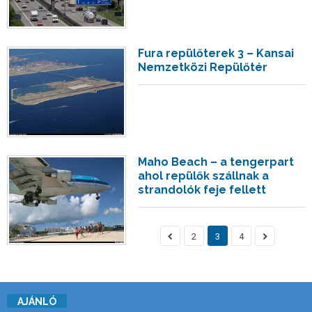
Fura repülőterek 3 – Kansai
Nemzetközi Repülőtér
Maho Beach – a tengerpart
ahol repülők szállnak a
strandolók feje fellett
2
3
4
AJÁNLÓ