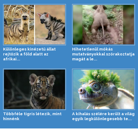
Különleges kinézetű állat
Hihetetlenül mókás
rejtőzik a föld alatt az
mutatványokkal szórakoztatja
afrikai...
magát a le...
Többféle tigris létezik, mint
A kihalás szélére került a világ
hinnénk
egyik legkülönlegesebb te...