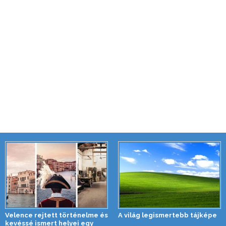
Velence rejtett történelme és
A világ legismertebb tájképe
kevéssé ismert helyei egy