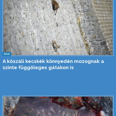
Állat
A kőszáli kecskék könnyedén mozognak a
szinte függőleges gátakon is