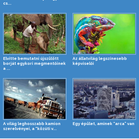
cs...
Elvitte bemutatni újszülött
Az állatvilág legszínesebb
borját egykori megmentőinek
képviselői
a ...
A világ leghosszabb kamion
Egy épület, aminek “arca” van
szerelvényei, a “közúti v...