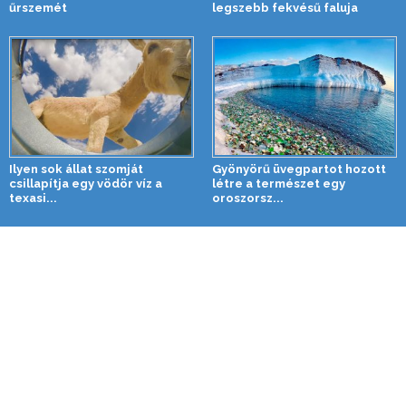
űrszemét
legszebb fekvésű faluja
Ilyen sok állat szomját
Gyönyörű üvegpartot hozott
csillapítja egy vödör víz a
létre a természet egy
texasi...
oroszorsz...