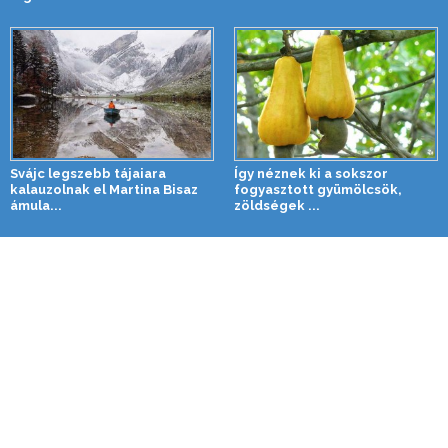
Svájc legszebb tájaiara
Így néznek ki a sokszor
kalauzolnak el Martina Bisaz
fogyasztott gyümölcsök,
ámula...
zöldségek ...