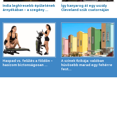
India leghíresebb épületének
Így kanyarog át egy uszály
árnyékában – a szegény ...
Cleveland szűk csatornáján
Haspad vs. felülés a földön –
A színek fizikája: valóban
hasizom biztonságosan ...
hűvösebb marad egy fehérre
fest...