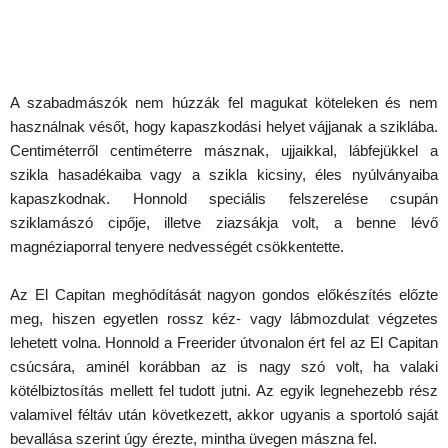
A szabadmászók nem húzzák fel magukat köteleken és nem
használnak vésőt, hogy kapaszkodási helyet vájjanak a sziklába.
Centiméterről centiméterre másznak, ujjaikkal, lábfejükkel a
szikla hasadékaiba vagy a szikla kicsiny, éles nyúlványaiba
kapaszkodnak. Honnold speciális felszerelése csupán
sziklamászó cipője, illetve ziazsákja volt, a benne lévő
magnéziaporral tenyere nedvességét csökkentette.
Az El Capitan meghódítását nagyon gondos előkészítés előzte
meg, hiszen egyetlen rossz kéz- vagy lábmozdulat végzetes
lehetett volna. Honnold a Freerider útvonalon ért fel az El Capitan
csúcsára, aminél korábban az is nagy szó volt, ha valaki
kötélbiztosítás mellett fel tudott jutni. Az egyik legnehezebb rész
valamivel féltáv után következett, akkor ugyanis a sportoló saját
bevallása szerint úgy érezte, mintha üvegen mászna fel.