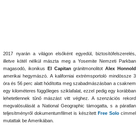
2017 nyarán a világon elsőként egyedül, biztosítófelszerelés,
illetve kötél nélkül mászta meg a Yosemite Nemzeti Parkban
magasodó, ikonikus
El Capitan
gránitmonolitot
Alex Honnold
amerikai hegymászó. A kaliforniai extrémsportoló mindössze 3
óra és 56 perc alatt hódította meg szabadmászásban a csaknem
egy kilométeres függőleges sziklafalat, ezzel pedig egy korábban
lehetetlennek tűnő mászást vitt véghez. A szenzációs rekord
megvalósulását a National Geographic támogatta, s a páratlan
teljesítményről dokumentumfilmet is készített
Free Solo
címmel
mutattak be Amerikában.