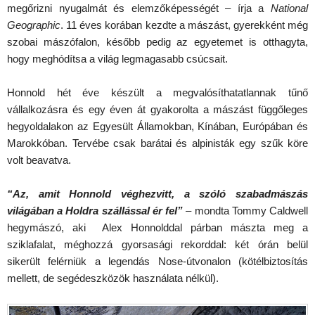
megőrizni nyugalmát és elemzőképességét – írja a
National
Geographic
. 11 éves korában kezdte a mászást, gyerekként még
szobai mászófalon, később pedig az egyetemet is otthagyta,
hogy meghódítsa a világ legmagasabb csúcsait.
Honnold hét éve készült a megvalósíthatatlannak tűnő
vállalkozásra és egy éven át gyakorolta a mászást függőleges
hegyoldalakon az Egyesült Államokban, Kínában, Európában és
Marokkóban. Tervébe csak barátai és alpinisták egy szűk köre
volt beavatva.
“Az, amit Honnold véghezvitt, a szóló szabadmászás
világában a Holdra szállással ér fel”
– mondta Tommy Caldwell
hegymászó, aki Alex Honnolddal párban mászta meg a
sziklafalat, méghozzá gyorsasági rekorddal: két órán belül
sikerült felérniük a legendás Nose-útvonalon (kötélbiztosítás
mellett, de segédeszközök használata nélkül).