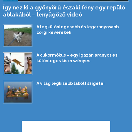
Így néz ki a gyönyörű északi fény egy repülő
ablakából – lenyűgöző videó
A legkülönlegesebb és legaranyosabb
corgi keverékek
A cukormókus – egy igazán aranyos és
különleges kis erszényes
A világ legkisebb lakott szigetei