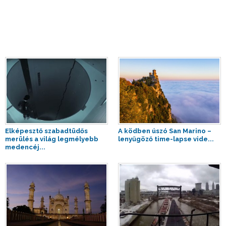
Elképesztő szabadtüdős
A ködben úszó San Marino –
merülés a világ legmélyebb
lenyűgöző time-lapse vide...
medencéj...