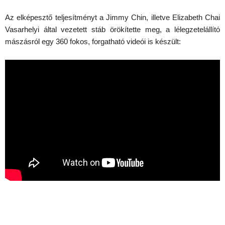
Az elképesztő teljesítményt a Jimmy Chin, illetve Elizabeth Chai
Vasarhelyi által vezetett stáb örökítette meg, a lélegzetelállító
mászásról egy 360 fokos, forgatható videói is készült: