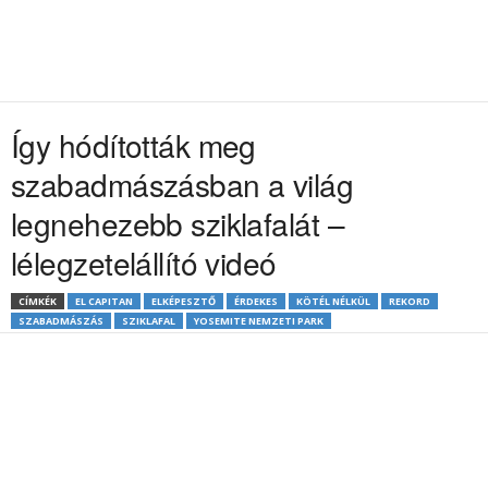
Így hódították meg
szabadmászásban a világ
legnehezebb sziklafalát –
lélegzetelállító videó
CÍMKÉK
EL CAPITAN
ELKÉPESZTŐ
ÉRDEKES
KÖTÉL NÉLKÜL
REKORD
SZABADMÁSZÁS
SZIKLAFAL
YOSEMITE NEMZETI PARK