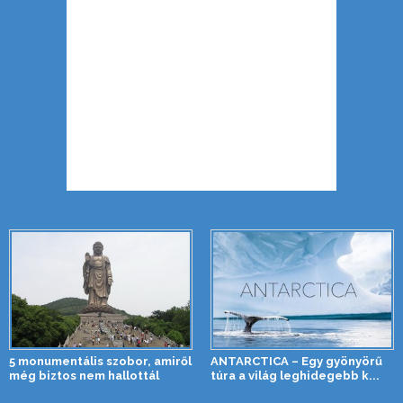
5 monumentális szobor, amiről
ANTARCTICA – Egy gyönyörű
még biztos nem hallottál
túra a világ leghidegebb k...