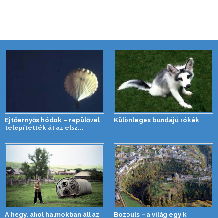
Ejtőernyős hódok – repülővel
Különleges bundájú rókák
telepítették át az elsz...
A hegy, ahol halmokban áll az
Bozouls – a világ egyik