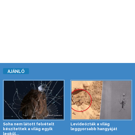
AJÁNLÓ
Soha nem látott felvételt
Levideózták a világ
készítettek a világ egyik
leggyorsabb hangyáját
legkül...