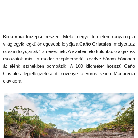
Kolumbia
középső részén, Meta megye területén kanyarog a
világ egyik legkülönlegesebb folyója a
Caño Cristales
, melyet „az
öt szín folyójának” is neveznek. A vizében élő különböző algák és
moszatok miatt a meder szeptembertől kezdve három hónapon
át élénk színekben pompázik. A 100 kilométer hosszú Caño
Cristales legjellegzetesebb növénye a vörös színű Macarenia
clavigera.