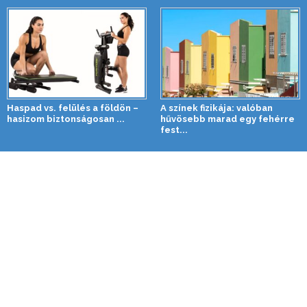
Haspad vs. felülés a földön –
A színek fizikája: valóban
hasizom biztonságosan ...
hűvösebb marad egy fehérre
fest...