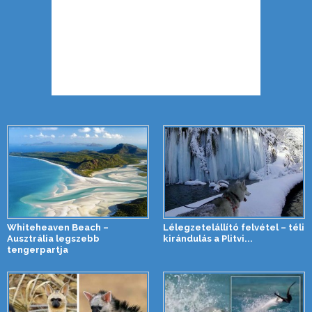
Whiteheaven Beach –
Lélegzetelállító felvétel – téli
Ausztrália legszebb
kirándulás a Plitvi...
tengerpartja