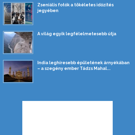
Zseniális fotók a tökéletes időzítés
jegyében
A világ egyik legfélelmetesebb útja
India leghíresebb épületének árnyékában
– a szegény ember Tádzs Mahal...