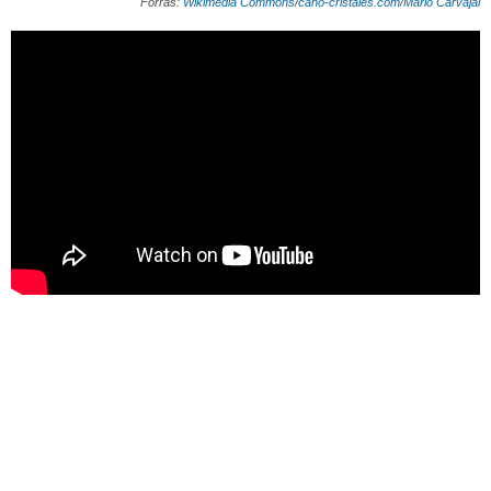
Forrás:
Wikimedia Commons
/
cano-cristales.com
/
Mario Carvajal