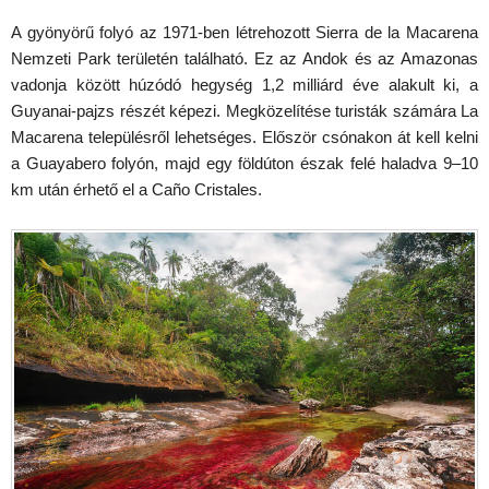
A gyönyörű folyó az 1971-ben létrehozott Sierra de la Macarena
Nemzeti Park területén található. Ez az Andok és az Amazonas
vadonja között húzódó hegység 1,2 milliárd éve alakult ki, a
Guyanai-pajzs részét képezi. Megközelítése turisták számára La
Macarena településről lehetséges. Először csónakon át kell kelni
a Guayabero folyón, majd egy földúton észak felé haladva 9–10
km után érhető el a Caño Cristales.