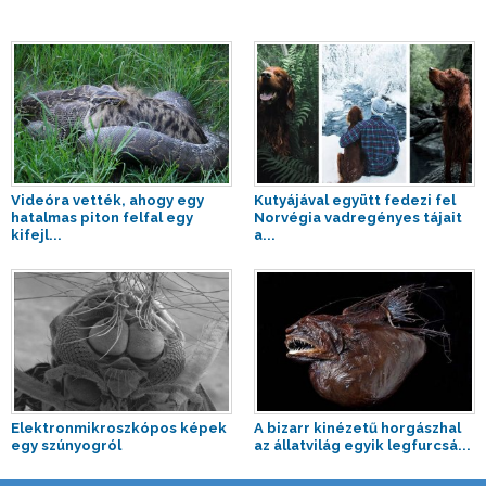
Videóra vették, ahogy egy
Kutyájával együtt fedezi fel
hatalmas piton felfal egy
Norvégia vadregényes tájait
kifejl...
a...
Elektronmikroszkópos képek
A bizarr kinézetű horgászhal
egy szúnyogról
az állatvilág egyik legfurcsá...