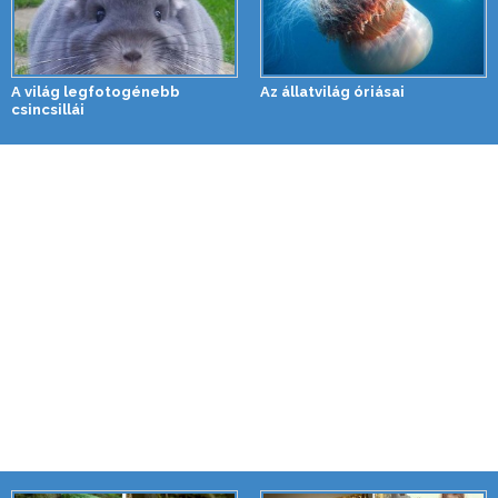
A világ legfotogénebb
Az állatvilág óriásai
csincsillái