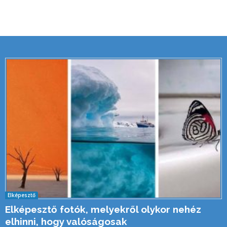
Elképesztő
Elképesztő fotók, melyekről olykor nehéz
elhinni, hogy valóságosak