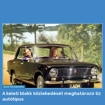
Autó-Közlekedés
A keleti blokk közlekedését meghatározó tíz
autótípus