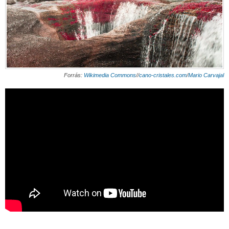
Forrás:
Wikimedia Commons
//
cano-cristales.com
/
Mario Carvajal