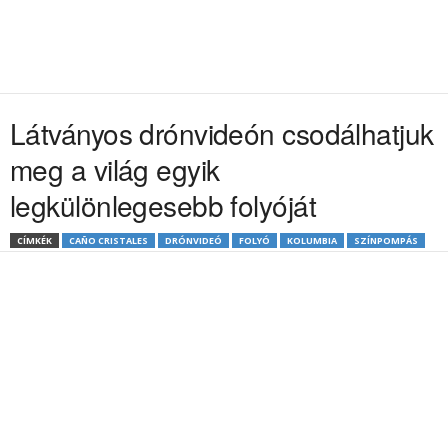
Látványos drónvideón csodálhatjuk
meg a világ egyik
legkülönlegesebb folyóját
CÍMKÉK
CAÑO CRISTALES
DRÓNVIDEÓ
FOLYÓ
KOLUMBIA
SZÍNPOMPÁS