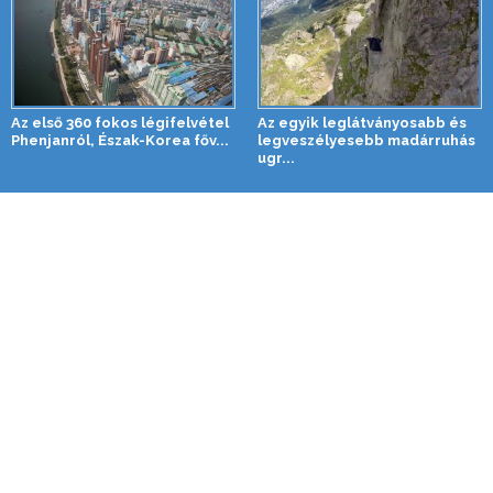
Az első 360 fokos légifelvétel
Az egyik leglátványosabb és
Phenjanról, Észak-Korea főv...
legveszélyesebb madárruhás
ugr...