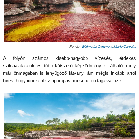
Forrás:
Wikimedia Commons
/
Mario Carvajal
A folyón számos kisebb-nagyobb vízesés, érdekes
sziklaalakzatok és több kútszerű képződmény is látható, mely
már önmagában is lenyűgöző látvány, ám mégis inkább arról
híres, hogy időnként színpompás, mesébe illő tájjá változik.