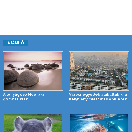
AJÁNLÓ
A lenyűgöző Moeraki
Városnegyedek alakultak ki a
gömbsziklák
helyhiány miatt más épületek
...