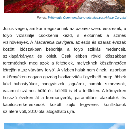
Forrás:
Wikimedia Commons
/
cano-cristales.com
/
Mario Carvajal
Július végén, amikor megszűnnek az özönvízszerű esőzések, a
folyó vízszintje csökkenni kezd, s előtűnnek a színes
vízinövények. A
Macarenia clavigera
, az esős és száraz évszak
közötti időszakban beborítja a folyó sziklás medencéit,
sziklapárkányait és öbleit. Csak ebben rövid időszakban
teremtődnek meg azok a feltételek, melyeknek köszönhetően
létrejön a „szivárvány folyó”. A vízben halak nem élnek, azonban
a környéken nagyon gazdag biodiverzitás figyelhető meg: többek
közt búbostyúkok, hangyászok, jaguárok, pumák, szarvasok,
valamint számos hüllő és kétéltű is él a területen. A környéken
hosszú éveken át a kormányerők, paramilitáris alakulatok és
kábítószerkereskedők között zajló fegyveres konfliktusok
színtere volt, 2010 óta látogatható újra.