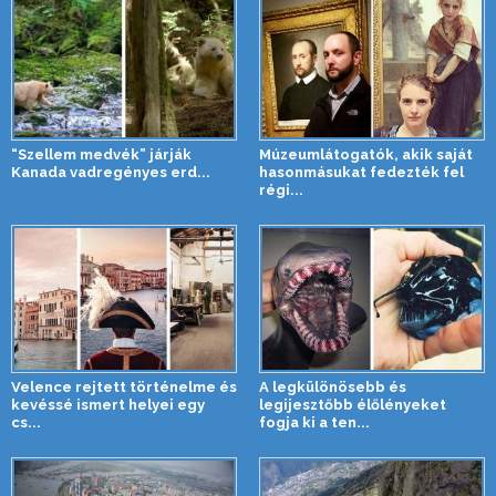
“Szellem medvék” járják
Múzeumlátogatók, akik saját
Kanada vadregényes erd...
hasonmásukat fedezték fel
régi...
Velence rejtett történelme és
A legkülönösebb és
kevéssé ismert helyei egy
legijesztőbb élőlényeket
cs...
fogja ki a ten...