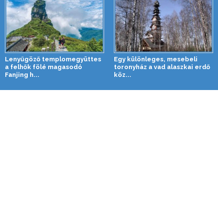
Lenyűgöző templomegyüttes
Egy különleges, mesebeli
a felhők fölé magasodó
toronyház a vad alaszkai erdő
Fanjing h...
köz...