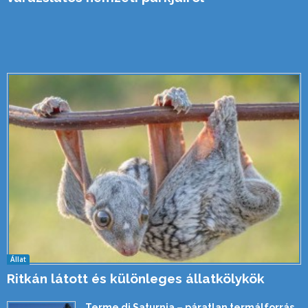
Állat
Ritkán látott és különleges állatkölykök
Terme di Saturnia – páratlan termálforrás