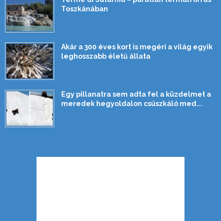
Toszkánában
Akár a 300 éves kort is megéri a világ egyik
leghosszabb életű állata
Egy pillanatra sem adta fel a küzdelmet a
meredek hegyoldalon csúszkáló med...