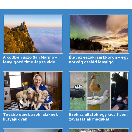
A ködben úszó San Marino –
Élet az északi sarkkörön – egy
lenyűgöző time-lapse vide...
norvég család lenyűgö...
Tovább élnek azok, akiknek
Ezek az állatok egy kicsit sem
kutyájuk van
zavartatják magukat