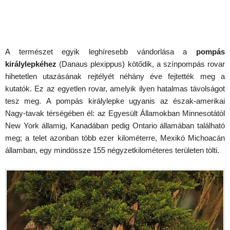
A természet egyik leghíresebb vándorlása a
pompás
királylepkéhez
(Danaus plexippus) kötődik, a színpompás rovar
hihetetlen utazásának rejtélyét néhány éve fejtették meg a
kutatók. Ez az egyetlen rovar, amelyik ilyen hatalmas távolságot
tesz meg. A pompás királylepke ugyanis az észak-amerikai
Nagy-tavak térségében él: az Egyesült Államokban Minnesotától
New York államig, Kanadában pedig Ontario államában található
meg; a telet azonban több ezer kilométerre, Mexikó Michoacán
államban, egy mindössze 155 négyzetkilométeres területen tölti.