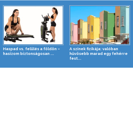
Haspad vs. felülés a földön –
A színek fizikája: valóban
hasizom biztonságosan ...
hűvösebb marad egy fehérre
fest...