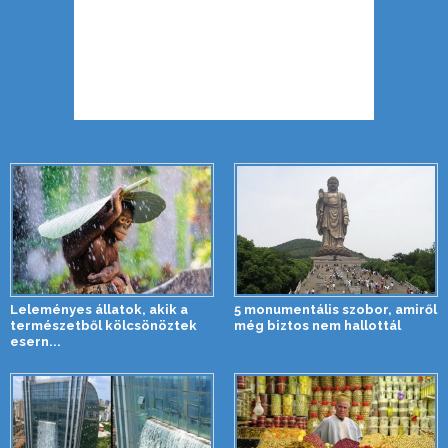
Leleményes állatok, akik a
5 monumentális szobor, amiről
természetből kölcsönöztek
még biztos nem hallottál
esern...