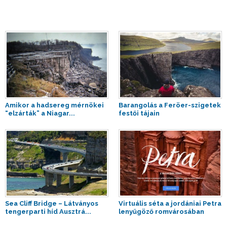
Amikor a hadsereg mérnökei
Barangolás a Feröer-szigetek
“elzárták” a Niagar...
festői tájain
Sea Cliff Bridge – Látványos
Virtuális séta a jordániai Petra
tengerparti híd Ausztrá...
lenyűgöző romvárosában