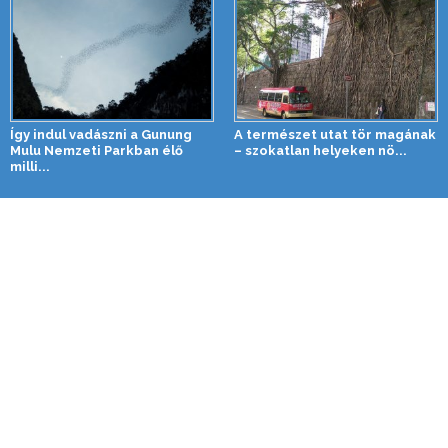
Így indul vadászni a Gunung
A természet utat tör magának
Mulu Nemzeti Parkban élő
– szokatlan helyeken nö...
milli...