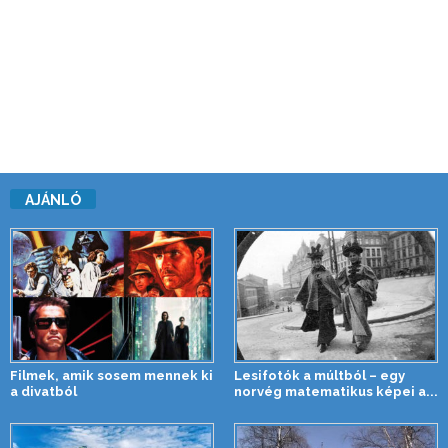
AJÁNLÓ
Filmek, amik sosem mennek ki
Lesifotók a múltból – egy
a divatból
norvég matematikus képei a...