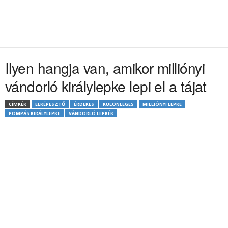
Ilyen hangja van, amikor milliónyi
vándorló királylepke lepi el a tájat
CÍMKÉK
ELKÉPESZTŐ
ÉRDEKES
KÜLÖNLEGES
MILLIÓNYI LEPKE
POMPÁS KIRÁLYLEPKE
VÁNDORLÓ LEPKÉK