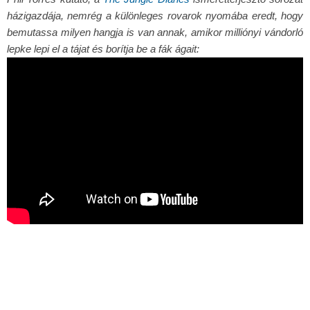
házigazdája, nemrég a különleges rovarok nyomába eredt, hogy
bemutassa milyen hangja is van annak, amikor milliónyi vándorló
lepke lepi el a tájat és borítja be a fák ágait: