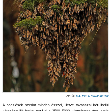
Forrás:
U.S. Fish & Wildlife Service
A becslések szerint minden ősszel, illetve tavasszal körülbelül
kétszázmillió lepke indul el a 3500–5000 kilométeres útra, amin