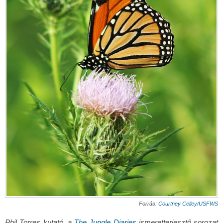
Forrás:
Courtney Celley/USFWS
Phil Torres kutató, a
The Jungle Diaries
ismeretterjesztő sorozat