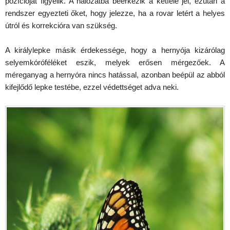
pozícióját figyelik. A hálózatba beérkezik a kétféle jel, ezután a
rendszer egyezteti őket, hogy jelezze, ha a rovar letért a helyes
útról és korrekcióra van szükség.
A királylepke másik érdekessége, hogy a hernyója kizárólag
selyemkóróféléket eszik, melyek erősen mérgezőek. A
méreganyag a hernyóra nincs hatással, azonban beépül az abból
kifejlődő lepke testébe, ezzel védettséget adva neki.