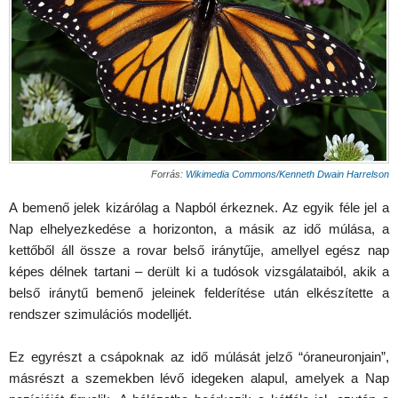
Forrás:
Wikimedia Commons
/
Kenneth Dwain Harrelson
A bemenő jelek kizárólag a Napból érkeznek. Az egyik féle jel a
Nap elhelyezkedése a horizonton, a másik az idő múlása, a
kettőből áll össze a rovar belső iránytűje, amellyel egész nap
képes délnek tartani – derült ki a tudósok vizsgálataiból, akik a
belső iránytű bemenő jeleinek felderítése után elkészítette a
rendszer szimulációs modelljét.
Ez egyrészt a csápoknak az idő múlását jelző “óraneuronjain”,
másrészt a szemekben lévő idegeken alapul, amelyek a Nap