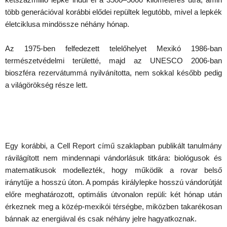
több generációval korábbi elődei repültek legutóbb, mivel a lepkék
életciklusa mindössze néhány hónap.
Az 1975-ben felfedezett telelőhelyet Mexikó 1986-ban
természetvédelmi területté, majd az UNESCO 2006-ban
bioszféra rezervátummá nyilvánította, nem sokkal később pedig
a világörökség része lett.
Egy korábbi, a Cell Report című szaklapban publikált tanulmány
rávilágított nem mindennapi vándorlásuk titkára: biológusok és
matematikusok modellezték, hogy működik a rovar belső
iránytűje a hosszú úton. A pompás királylepke hosszú vándorútját
előre meghatározott, optimális útvonalon repüli: két hónap után
érkeznek meg a közép-mexikói térségbe, miközben takarékosan
bánnak az energiával és csak néhány jelre hagyatkoznak.