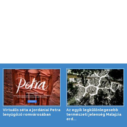
Virtuális séta a jordániai Petra
Az egyik legkülönlegesebb
lenyűgöző romvárosában
természeti jelenség Malajzia
erd...