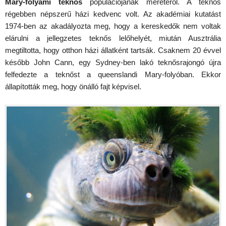
Mary-folyami teknős
populációjának méretéről. A teknős
régebben népszerű házi kedvenc volt. Az akadémiai kutatást
1974-ben az akadályozta meg, hogy a kereskedők nem voltak
elárulni a jellegzetes teknős lelőhelyét, miután Ausztrália
megtiltotta, hogy otthon házi állatként tartsák. Csaknem 20 évvel
később John Cann, egy Sydney-ben lakó teknősrajongó újra
felfedezte a teknőst a queenslandi Mary-folyóban. Ekkor
állapították meg, hogy önálló fajt képvisel.