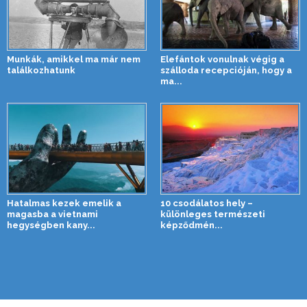
Munkák, amikkel ma már nem
Elefántok vonulnak végig a
találkozhatunk
szálloda recepcióján, hogy a
ma...
Hatalmas kezek emelik a
10 csodálatos hely –
magasba a vietnami
különleges természeti
hegységben kany...
képződmén...