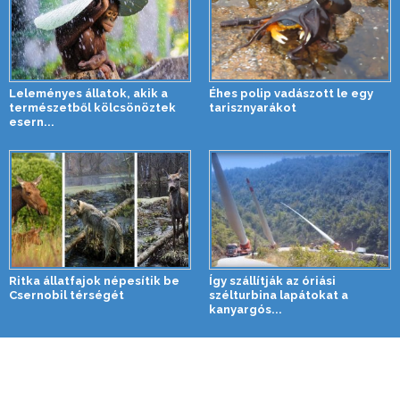
Leleményes állatok, akik a
Éhes polip vadászott le egy
természetből kölcsönöztek
tarisznyarákot
esern...
Ritka állatfajok népesítik be
Így szállítják az óriási
Csernobil térségét
szélturbina lapátokat a
kanyargós...