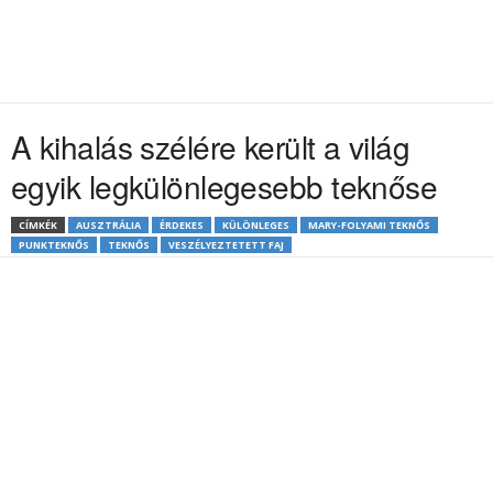
A kihalás szélére került a világ
egyik legkülönlegesebb teknőse
CÍMKÉK
AUSZTRÁLIA
ÉRDEKES
KÜLÖNLEGES
MARY-FOLYAMI TEKNŐS
PUNKTEKNŐS
TEKNŐS
VESZÉLYEZTETETT FAJ