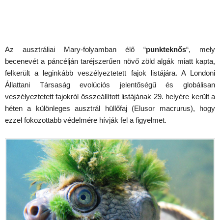
Az ausztráliai Mary-folyamban élő “
punkteknős
“, mely
becenevét a páncélján taréjszerűen növő zöld algák miatt kapta,
felkerült a leginkább veszélyeztetett fajok listájára. A Londoni
Állattani Társaság evolúciós jelentőségű és globálisan
veszélyeztetett fajokról összeállított listájának 29. helyére került a
héten a különleges ausztrál hüllőfaj (Elusor macrurus), hogy
ezzel fokozottabb védelmére hívják fel a figyelmet.