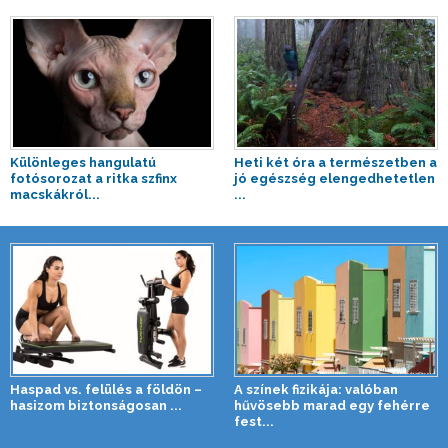
Különleges hangulatú
Heti két óra a természetben a
fotósorozat a ritka szfinx
jó egészség elengedhetetlen
macskákról...
...
Haspad vs. felülés a földön –
A színek fizikája: valóban
hasizom biztonságosan ...
hűvösebb marad egy fehérre
fest...