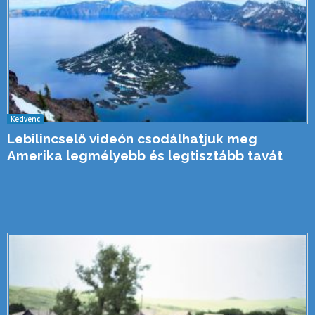
Kedvenc
Lebilincselő videón csodálhatjuk meg
Amerika legmélyebb és legtisztább tavát