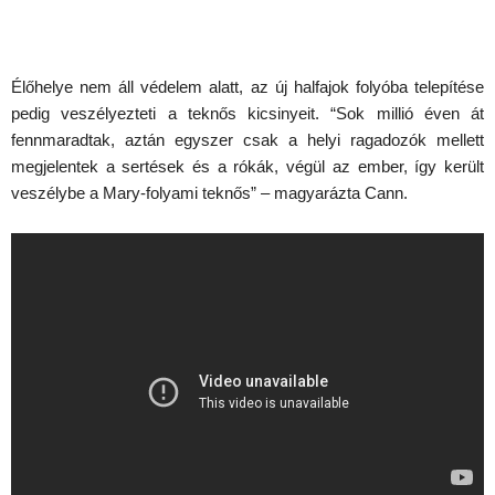
Élőhelye nem áll védelem alatt, az új halfajok folyóba telepítése
pedig veszélyezteti a teknős kicsinyeit. “Sok millió éven át
fennmaradtak, aztán egyszer csak a helyi ragadozók mellett
megjelentek a sertések és a rókák, végül az ember, így került
veszélybe a Mary-folyami teknős” – magyarázta Cann.