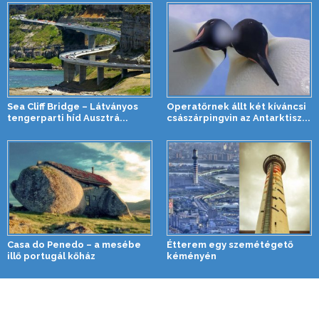
Sea Cliff Bridge – Látványos
Operatőrnek állt két kíváncsi
tengerparti híd Ausztrá...
császárpingvin az Antarktisz...
Casa do Penedo – a mesébe
Étterem egy szemétégető
illő portugál kőház
kéményén