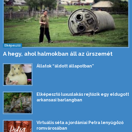
Elképesztő
A hegy, ahol halmokban áll az űrszemét
Állatok “áldott állapotban”
Elképesztő luxuslakás rejtőzik egy eldugott
arkansasi barlangban
Virtuális séta a jordániai Petra lenyűgöző
romvárosában