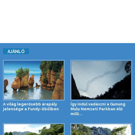
AJÁNLÓ
A világ legerősebb árapály
Így indul vadászni a Gunung
jelensége a Fundy-öbölben
Mulu Nemzeti Parkban élő
milli...