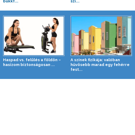
bükkf...
szi...
Haspad vs. felülés a földön –
A színek fizikája: valóban
hasizom biztonságosan ...
hűvösebb marad egy fehérre
fest...