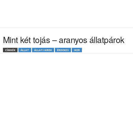
Mint két tojás – aranyos állatpárok
CÍMKÉK
ÁLLAT
ÁLLATI IKREK
ÉRDEKES
IKER