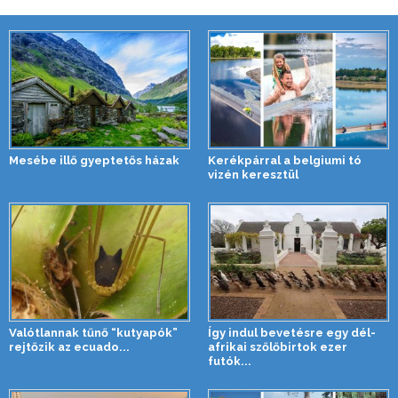
Mesébe illő gyeptetős házak
Kerékpárral a belgiumi tó
vizén keresztül
Valótlannak tűnő “kutyapók”
Így indul bevetésre egy dél-
rejtőzik az ecuado...
afrikai szőlőbirtok ezer
futók...