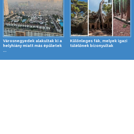
Városnegyedek alakultak ki a
Különleges fák, melyek igazi
helyhiány miatt más épületek
túlélőnek bizonyultak
...