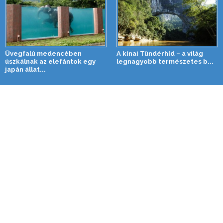
Üvegfalú medencében
A kínai Tündérhíd – a világ
úszkálnak az elefántok egy
legnagyobb természetes b...
japán állat...