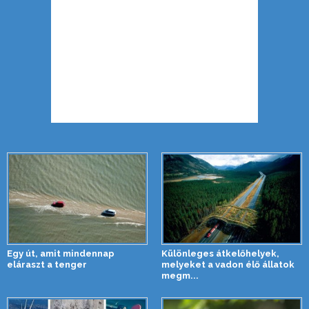
Egy út, amit mindennap
Különleges átkelőhelyek,
eláraszt a tenger
melyeket a vadon élő állatok
megm...