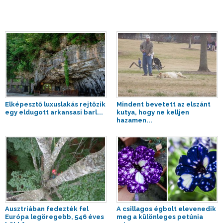
Elképesztő luxuslakás rejtőzik
Mindent bevetett az elszánt
egy eldugott arkansasi barl...
kutya, hogy ne kelljen
hazamen...
Ausztriában fedezték fel
A csillagos égbolt elevenedik
Európa legöregebb, 546 éves
meg a különleges petúnia