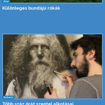
Állat
Különleges bundájú rókák
Kedvenc
Több száz órát szentel alkotásai