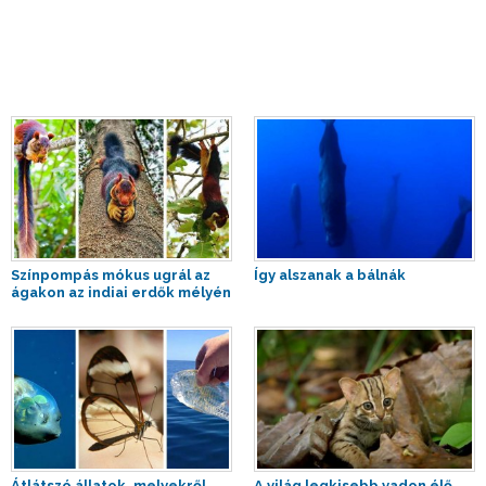
Színpompás mókus ugrál az
Így alszanak a bálnák
ágakon az indiai erdők mélyén
Átlátszó állatok, melyekről
A világ legkisebb vadon élő