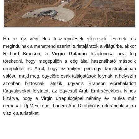
Ha az év végi éles tesztrepülések sikeresek lesznek, és
megindulnak a menetrend szerinti turistajáratok a világűrbe, akkor
Richard Branson, a
Virgin Galactic
tulajdonosa arra fog
törekedni, hogy megépüljön a cég által használható második
űrrepülőtér is. Arról, hogy ez milyen pénzügyi konstrukcióban
valósul majd meg, egyelőre csak találgatások folynak, a helyszín
azonban biztosnak látszik, ugyanis Branson előrehaladott
tárgyalásokat folytatott az Egyesült Arab Emírségekben. Nincs
kizárva, hogy a Virgin űrrepülőgépei néhány év múlva már
nemcsak Új-Mexikóból, hanem Abu-Dzabiból is űrkirándulásokra
viszik a turistákat.