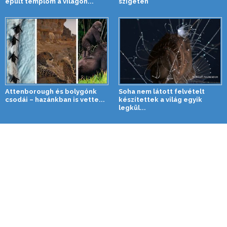
épült templom a világon...
szigetén
Attenborough és bolygónk
Soha nem látott felvételt
csodái – hazánkban is vette...
készítettek a világ egyik
legkül...