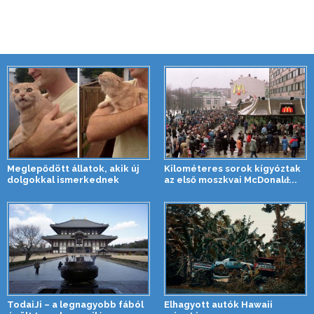
Meglepődött állatok, akik új
Kilométeres sorok kígyóztak
dolgokkal ismerkednek
az első moszkvai McDonald̵...
TodaiJi – a legnagyobb fából
Elhagyott autók Hawaii