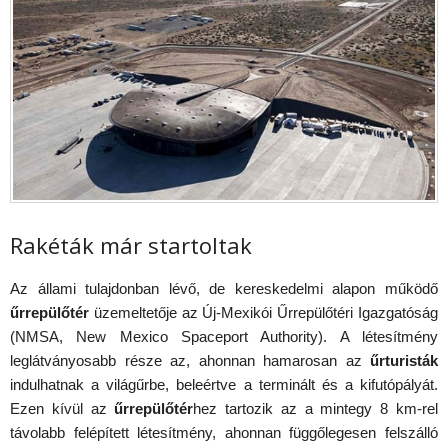
Rakéták már startoltak
Az állami tulajdonban lévő, de kereskedelmi alapon működő
űrrepülőtér
üzemeltetője az Új-Mexikói Űrrepülőtéri Igazgatóság
(NMSA, New Mexico Spaceport Authority). A létesítmény
leglátványosabb része az, ahonnan hamarosan az
űrturisták
indulhatnak a világűrbe, beleértve a terminált és a kifutópályát.
Ezen kívül az
űrrepülőtér
hez tartozik az a mintegy 8 km-rel
távolabb felépített létesítmény, ahonnan függőlegesen felszálló