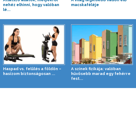
nehéz elhinni, hogy valóban
macskaféléje
lé...
Haspad vs. felülés a földön –
A színek fizikája: valóban
hasizom biztonságosan ...
hűvösebb marad egy fehérre
fest...