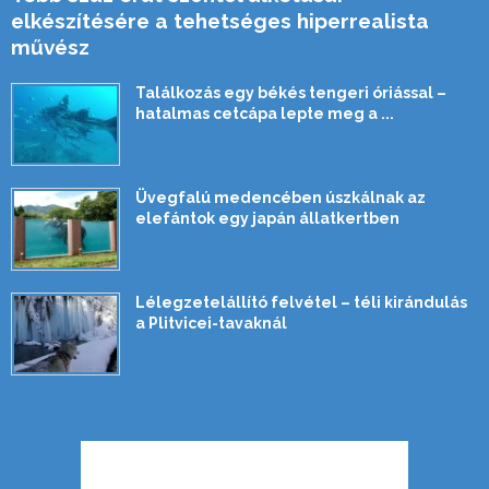
elkészítésére a tehetséges hiperrealista
művész
Találkozás egy békés tengeri óriással –
hatalmas cetcápa lepte meg a ...
Üvegfalú medencében úszkálnak az
elefántok egy japán állatkertben
Lélegzetelállító felvétel – téli kirándulás
a Plitvicei-tavaknál