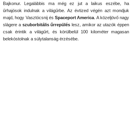
Bajkonur. Legalábbis ma még ez jut a laikus eszébe, ha
űrhajósok indulnak a világűrbe. Az évtized végén azt mondjuk
majd, hogy Vasztócsnij és
Spaceport America
. A közeljövő nagy
slágere a
szuborbitális űrrepülés
lesz, amikor az utazók éppen
csak érintik a világűrt, és körülbelül 100 kilométer magasan
belekóstolnak a súlytalanság érzésébe.