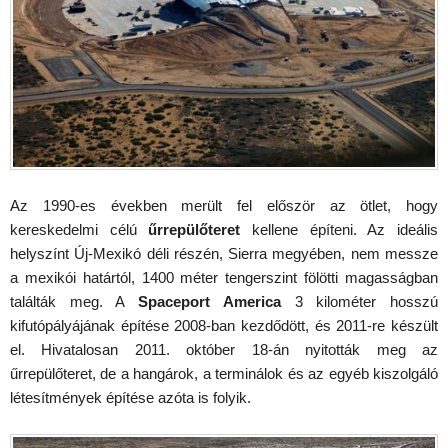
Az 1990-es években merült fel először az ötlet, hogy
kereskedelmi célú
űrrepülőteret
kellene építeni. Az ideális
helyszínt Új-Mexikó déli részén, Sierra megyében, nem messze
a mexikói határtól, 1400 méter tengerszint fölötti magasságban
találták meg. A
Spaceport America
3 kilométer hosszú
kifutópályájának építése 2008-ban kezdődött, és 2011-re készült
el. Hivatalosan 2011. október 18-án nyitották meg az
űrrepülőteret, de a hangárok, a terminálok és az egyéb kiszolgáló
létesítmények építése azóta is folyik.