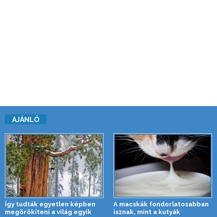
AJÁNLÓ
Így tudták egyetlen képben
A macskák fondorlatosabban
megörökíteni a világ egyik
isznak, mint a kutyák