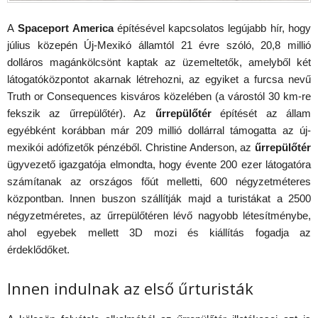
A
Spaceport America
építésével kapcsolatos legújabb hír, hogy
július közepén Új-Mexikó államtól 21 évre szóló, 20,8 millió
dolláros magánkölcsönt kaptak az üzemeltetők, amelyből két
látogatóközpontot akarnak létrehozni, az egyiket a furcsa nevű
Truth or Consequences kisváros közelében (a várostól 30 km-re
fekszik az űrrepülőtér). Az
űrrepülőtér
építését az állam
egyébként korábban már 209 millió dollárral támogatta az új-
mexikói adófizetők pénzéből. Christine Anderson, az
űrrepülőtér
ügyvezető igazgatója elmondta, hogy évente 200 ezer látogatóra
számítanak az országos főút melletti, 600 négyzetméteres
központban. Innen buszon szállítják majd a turistákat a 2500
négyzetméretes, az űrrepülőtéren lévő nagyobb létesítménybe,
ahol egyebek mellett 3D mozi és kiállítás fogadja az
érdeklődőket.
Innen indulnak az első űrturisták