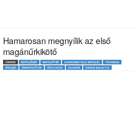
Hamarosan megnyílik az első
magánűrkikötő
CÍMKÉK
REPÜLŐGÉP
REPÜLŐTÉR
SZUBORBITÁLIS REPÜLÉS
TECHNIKA
ŰRHAJÓ
ŰRREPÜLŐTÉR
ŰRUTAZÁS
VILÁGŰR
VIRGIN GALACTIC