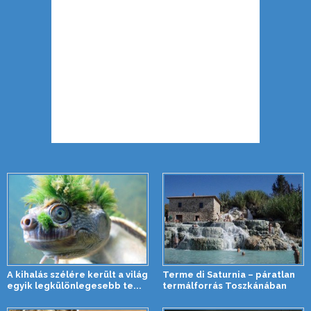
A kihalás szélére került a világ
Terme di Saturnia – páratlan
egyik legkülönlegesebb te...
termálforrás Toszkánában