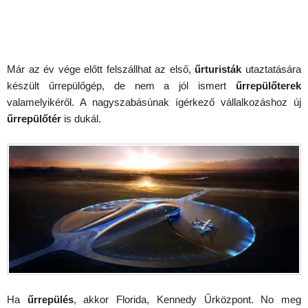
Már az év vége előtt felszállhat az első,
űrturisták
utaztatására
készült űrrepülőgép, de nem a jól ismert
űrrepülőterek
valamelyikéről. A nagyszabásúnak ígérkező vállalkozáshoz új
űrrepülőtér
is dukál.
Ha
űrrepülés
, akkor Florida, Kennedy Űrközpont. No meg