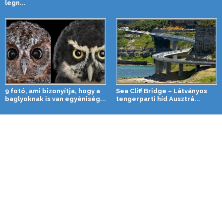
legn...
9 fotó, ami bizonyítja, hogy a
Sea Cliff Bridge – Látványos
baglyoknak is van egyéniség...
tengerparti híd Ausztrá...