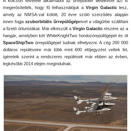
A kölcsön felvétele alkalmából az űrrepülőtér illetékesei azt is
megerősítették, hogy fő felhasználójuk a
Virgin Galactic
lesz,
amely az NMSA-val kötött, 20 évre szóló szerződés alapján
innen fogja
szuborbitális űrrepülőgép
eivel a világűrbe szállítani
a fizető űrturistákat. Már elkészült a
Virgin Galactic
részére az a
hangár, amelyben két WhiteKnightTwo hordozórepülőgépet és öt
SpaceShipTwo
űrrepülőgépet tudnak elhelyezni. A cég 200 000
dolláros repüléseire már több mint 600 előjegyzést vettek fel,
ígéreteik szerint a rendszeres repülések már ebben az évben,
legkésőbb 2014 elején megindulnak.