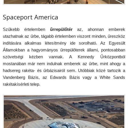
Spaceport America
Szűkebb értelemben
űrrepülőtér
az, ahonnan emberek
utazhatnak az űrbe, tágabb értelemben viszont minden, űreszköz
indítására alkalmas létesítmény ide sorolható. Az Egyesült
Államokban a hagyományos űrrepülőterek állami, pontosabban
szövetségi kézben vannak. A Kennedy Űrközpontból
mostanában már nem indulnak emberek az űrbe, mint ahogy a
hadsereg rakéta- és űrbázisairól sem. Utóbbiak közé tartozik a
Vandenberg Bázis, az Edwards Bázis vagy a White Sands
rakétakísérleti telep.