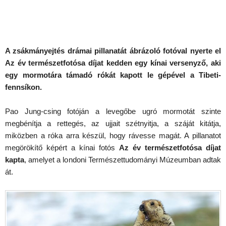
A zsákmányejtés drámai pillanatát ábrázoló fotóval nyerte el
Az év természetfotósa díjat kedden egy kínai versenyző, aki
egy mormotára támadó rókát kapott le gépével a Tibeti-
fennsíkon.
Pao Jung-csing fotóján a levegőbe ugró mormotát szinte
megbénítja a rettegés, az ujjait szétnyitja, a száját kitátja,
miközben a róka arra készül, hogy rávesse magát. A pillanatot
megörökítő képért a kínai fotós
Az év természetfotósa díjat
kapta
, amelyet a londoni Természettudományi Múzeumban adtak
át.