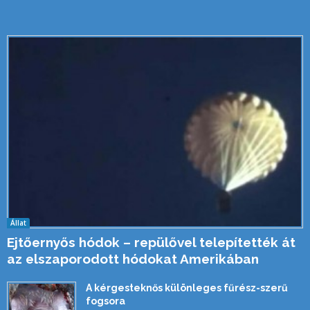
Állat
Ejtőernyős hódok – repülővel telepítették át
az elszaporodott hódokat Amerikában
A kérgesteknős különleges fűrész-szerű
fogsora