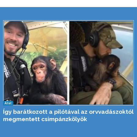
Állat
Így barátkozott a pilótával az orvvadászoktól
megmentett csimpánzkölyök