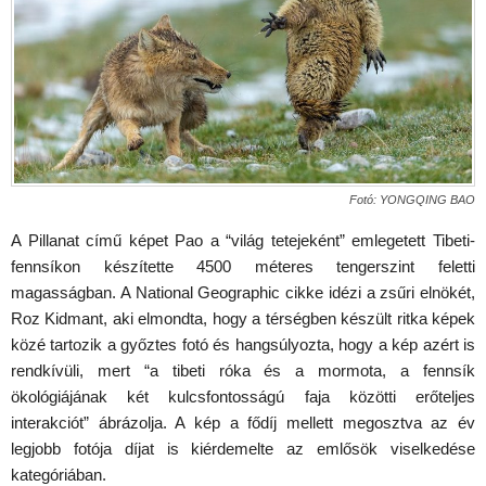
Fotó: YONGQING BAO
A Pillanat című képet Pao a “világ tetejeként” emlegetett Tibeti-
fennsíkon készítette 4500 méteres tengerszint feletti
magasságban. A National Geographic cikke idézi a zsűri elnökét,
Roz Kidmant, aki elmondta, hogy a térségben készült ritka képek
közé tartozik a győztes fotó és hangsúlyozta, hogy a kép azért is
rendkívüli, mert “a tibeti róka és a mormota, a fennsík
ökológiájának két kulcsfontosságú faja közötti erőteljes
interakciót” ábrázolja. A kép a fődíj mellett megosztva az év
legjobb fotója díjat is kiérdemelte az emlősök viselkedése
kategóriában.