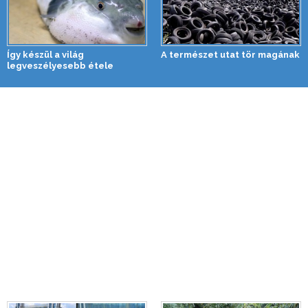
Így készül a világ
A természet utat tör magának
legveszélyesebb étele