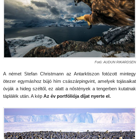
Fotó: AUDUN RIKARDSEN
A német Stefan Christmann az Antarktiszon fotózott mintegy
ötezer egymáshoz bújó hím császárpingvint, amelyek tojásaikat
óvják a hideg széltől, ez alatt a nőstények a tengerben kutatnak
táplálék után. A kép
Az év portfóliója díjat nyerte el.