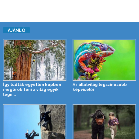
AJÁNLÓ
Így tudták egyetlen képben
Az állatvilág legszínesebb
megörökíteni a világ egyik
képviselői
legn...