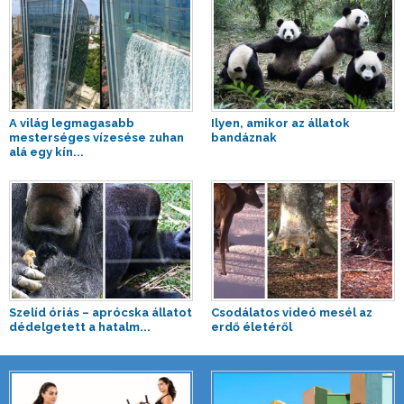
A világ legmagasabb
Ilyen, amikor az állatok
mesterséges vízesése zuhan
bandáznak
alá egy kín...
Szelíd óriás – aprócska állatot
Csodálatos videó mesél az
dédelgetett a hatalm...
erdő életéről