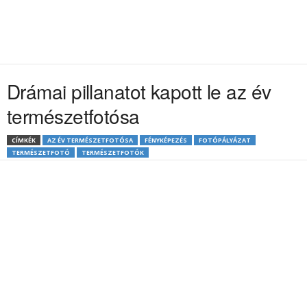
Drámai pillanatot kapott le az év
természetfotósa
CÍMKÉK
AZ ÉV TERMÉSZETFOTÓSA
FÉNYKÉPEZÉS
FOTÓPÁLYÁZAT
TERMÉSZETFOTÓ
TERMÉSZETFOTÓK