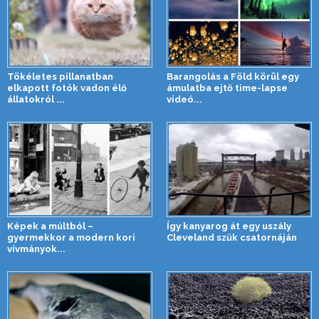
Tökéletes pillanatban
Barangolás a Föld körül egy
elkapott fotók vadon élő
ámulatba ejtő time-lapse
állatokról ...
videó...
Képek a múltból –
Így kanyarog át egy uszály
gyermekkor a modern kori
Cleveland szűk csatornáján
vívmányok...