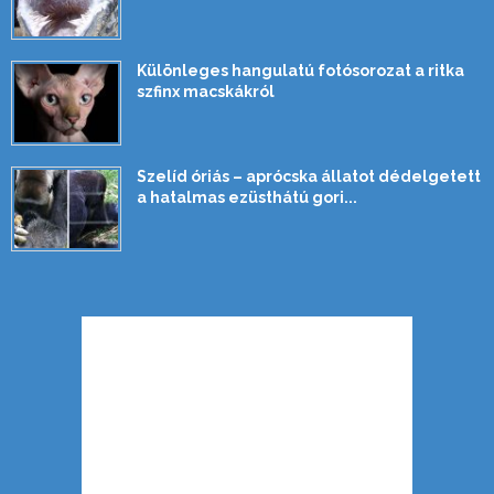
Különleges hangulatú fotósorozat a ritka
szfinx macskákról
Szelíd óriás – aprócska állatot dédelgetett
a hatalmas ezüsthátú gori...