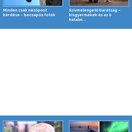
Minden csak nézőpont
Szívmelengető barátság –
kérdése – becsapós fotók
kisgyermekek és az ő
hatalm...