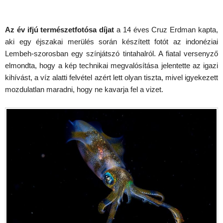
Az év ifjú természetfotósa díjat
a 14 éves Cruz Erdman kapta,
aki egy éjszakai merülés során készített fotót az indonéziai
Lembeh-szorosban egy színjátszó tintahalról. A fiatal versenyző
elmondta, hogy a kép technikai megvalósítása jelentette az igazi
kihívást, a víz alatti felvétel azért lett olyan tiszta, mivel igyekezett
mozdulatlan maradni, hogy ne kavarja fel a vizet.