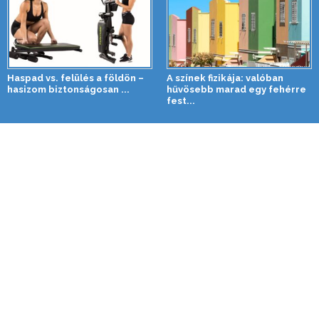
Haspad vs. felülés a földön –
A színek fizikája: valóban
hasizom biztonságosan ...
hűvösebb marad egy fehérre
fest...