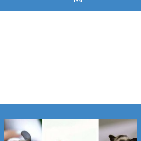
fest...