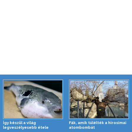
Így készül a világ
Fák, amik túlélték a hirosimai
legveszélyesebb étele
atombombát