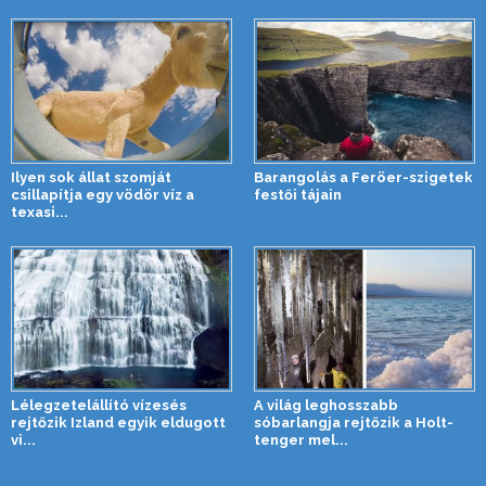
Ilyen sok állat szomját
Barangolás a Feröer-szigetek
csillapítja egy vödör víz a
festői tájain
texasi...
Lélegzetelállító vízesés
A világ leghosszabb
rejtőzik Izland egyik eldugott
sóbarlangja rejtőzik a Holt-
vi...
tenger mel...