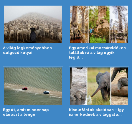
A világ legkeményebben
Egy amerikai mocsárvidéken
dolgozó kutyái
találtak rá a világ egyik
legid...
Egy út, amit mindennap
Kiselefántok akcióban – így
eláraszt a tenger
ismerkednek a világgal a...