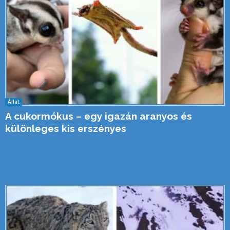
Állat
A cukormókus – egy igazán aranyos és
különleges kis erszényes