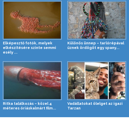
Elképesztő fotók, melyek
Különös ünnep – tarlórépával
elkészítésére szinte semmi
űznek ördögöt egy spany...
esély ...
Ritka találkozás – közel 4
Vadállatokat ölelget az igazi
méteres óriáskalmárt film...
Tarzan