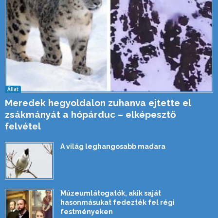
Állat
Meredek hegyoldalon zuhanva ejtette el
zsákmányát a hópárduc – elképesztő
felvétel
A világ leghangosabb madara
Múzeumlátogatók, akik saját
hasonmásukat fedezték fel régi
festményeken