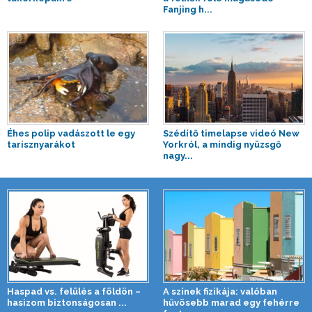
Fanjing h...
Éhes polip vadászott le egy
Szédítő timelapse videó New
tarisznyarákot
Yorkról, a mindig nyüzsgő
nagy...
Haspad vs. felülés a földön –
A színek fizikája: valóban
hasizom biztonságosan ...
hűvösebb marad egy fehérre