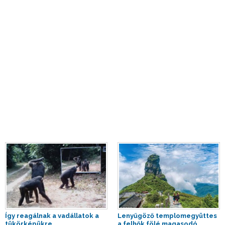
Így reagálnak a vadállatok a
Lenyűgöző templomegyüttes
tükörképükre
a felhők fölé magasodó