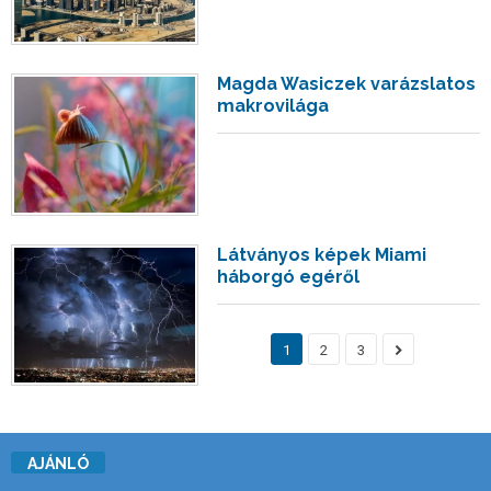
Magda Wasiczek varázslatos
makrovilága
Látványos képek Miami
háborgó egéről
1
2
3
AJÁNLÓ